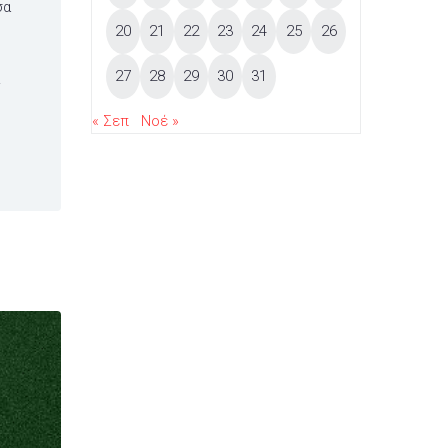
σα
20
21
22
23
24
25
26
27
28
29
30
31
…
« Σεπ
Νοέ »