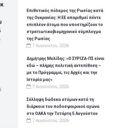
ρκ
Επιθετικός πόλεμος της Ρωσίας κατά
της Ουκρανίας: Η ΕΕ απαριθμεί πέντε
υ
επιπλέον άτομα που υποστηρίζουν το
5
στρατιωτικοβιομηχανικό σύμπλεγμα
ς
της Ρωσίας
7 Αυγούστου, 2026
Δημήτρης Μελίδης: «Ο ΣΥΡΙΖΑ-ΠΣ είναι
εδώ – πλήρης πολιτική αντεπίθεση –
με το Πρόγραμμα, τις Αρχές και την
Ιστορία μας»
7 Αυγούστου, 2026
ί
Σύλληψη δώδεκα ατόμων κατά τη
διάρκεια του ποδοσφαιρικού αγώνα
στο ΟΑΚΑ την Τετάρτη 5 Αυγούστου
7 Αυγούστου, 2026