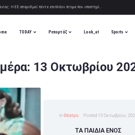
ome
TODAY
Ρεπορτάζ
Look_at
Sports
μέρα:
13 Οκτωβρίου 20
In
Θέατρο
Posted
13 Οκτωβρίου, 20
ΤΑ ΠΑΙΔΙΑ ΕΝΟΣ