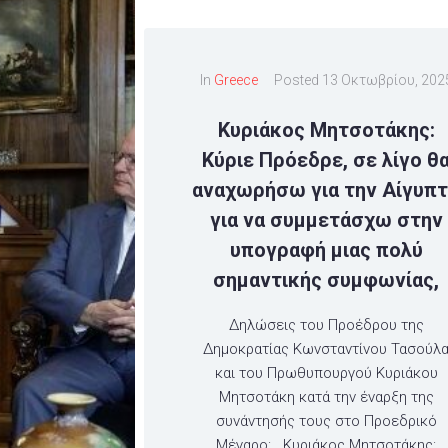
In
Greece
Posted
13 Οκτωβρίου, 202
Κυριάκος Μητσοτάκης:
Κύριε Πρόεδρε, σε λίγο θ
αναχωρήσω για την Αίγυπ
για να συμμετάσχω στην
υπογραφή μιας πολύ
σημαντικής συμφωνίας,
Δηλώσεις του Προέδρου της
Δημοκρατίας Κωνσταντίνου Τασούλ
και του Πρωθυπουργού Κυριάκου
Μητσοτάκη κατά την έναρξη της
συνάντησής τους στο Προεδρικό
Μέγαρο: Κυριάκος Μητσοτάκης: