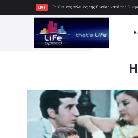
Δημήτρης Μελίδης: «Ο ΣΥΡΙΖΑ-ΠΣ είναι
LIVE
H
Η