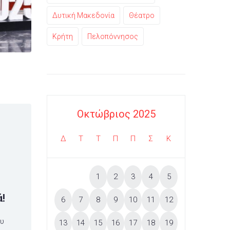
Δυτική Μακεδονία
Θέατρο
Κρήτη
Πελοπόννησος
Οκτώβριος 2025
Δ
Τ
Τ
Π
Π
Σ
Κ
1
2
3
4
5
ά!
6
7
8
9
10
11
12
ου
13
14
15
16
17
18
19