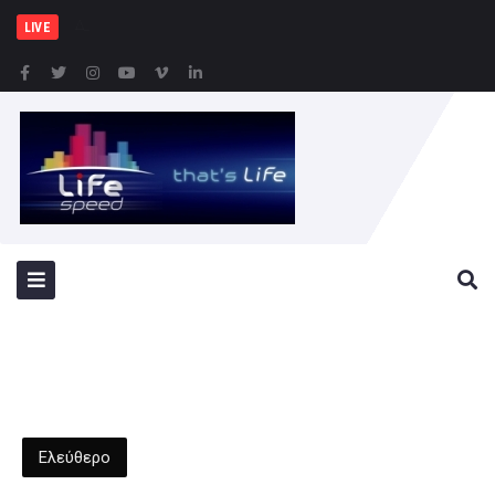
Δήμος Πατρέων : Τα παι
LIVE
Ελεύθερο