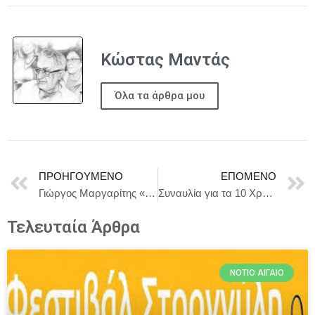
Κώστας Μαντάς
Όλα τα άρθρα μου
ΠΡΟΗΓΟΎΜΕΝΟ
ΕΠΌΜΕΝΟ
Γιώργος Μαργαρίτης «Μιλάει η Καρδιά» στο Λυκαβηττό
Συναυλία για τα 10 Χρόνια της Χορωδίας String Theory – 24 & 25 Μαίου, Μέγαρο Μουσικής Αθηνών
Τελευταία Άρθρα
ΝΌΤΙΟ ΑΙΓΑΊΟ