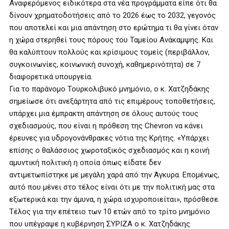
Αναφερόμενος ειδικότερα στα νέα προγράμματα είπε ότι θα
δίνουν χρηματοδοτήσεις από το 2026 έως το 2032, γεγονός
που αποτελεί και μια απάντηση στο ερώτημα τι θα γίνει όταν
η χώρα στερηθεί τους πόρους του Ταμείου Ανάκαμψης. Και
θα καλύπτουν πολλούς και κρίσιμους τομείς (περιβάλλον,
συγκοινωνίες, κοινωνική συνοχή, καθημερινότητα) σε 7
διαφορετικά υπουργεία.
Για το παράνομο Τουρκολιβυκό μνημόνιο, ο κ. Χατζηδάκης
σημείωσε ότι ανεξάρτητα από τις επιμέρους τοποθετήσεις,
υπάρχει μια έμπρακτη απάντηση σε όλους αυτούς τους
σχεδιασμούς, που είναι η πρόθεση της Chevron να κάνει
έρευνες για υδρογονάνθρακες νότια της Κρήτης. «Υπάρχει
επίσης ο θαλάσσιος χωροταξικός σχεδιασμός και η κοινή
αμυντική πολιτική η οποία όπως είδατε δεν
αντιμετωπίστηκε με μεγάλη χαρά από την Άγκυρα. Επομένως,
αυτό που μένει στο τέλος είναι ότι με την πολιτική μας στα
εξωτερικά και την άμυνα, η χώρα ισχυροποιείται», πρόσθεσε.
Τέλος για την επέτειο των 10 ετών από το τρίτο μνημόνιο
που υπέγραψε η κυβέρνηση ΣΥΡΙΖΑ ο κ. Χατζηδάκης