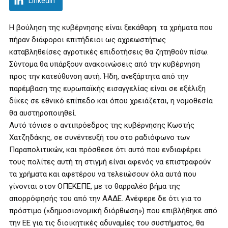
LinkedIn
Η βούληση της κυβέρνησης είναι ξεκάθαρη: τα χρήματα που
πήραν διάφοροι επιτήδειοι ως αχρεωστήτως
καταβληθείσες αγροτικές επιδοτήσεις θα ζητηθούν πίσω.
Σύντομα θα υπάρξουν ανακοινώσεις από την κυβέρνηση
προς την κατεύθυνση αυτή. Ήδη, ανεξάρτητα από την
παρέμβαση της ευρωπαϊκής εισαγγελίας είναι σε εξέλιξη
δίκες σε εθνικό επίπεδο και όπου χρειάζεται, η νομοθεσία
θα αυστηροποιηθεί.
Αυτό τόνισε ο αντιπρόεδρος της κυβέρνησης Κωστής
Χατζηδάκης, σε συνέντευξή του στο ραδιόφωνο των
Παραπολιτικών, και πρόσθεσε ότι αυτό που ενδιαφέρει
τους πολίτες αυτή τη στιγμή είναι αφενός να επιστραφούν
τα χρήματα και αφετέρου να τελειώσουν όλα αυτά που
γίνονται στον ΟΠΕΚΕΠΕ, με το θαρραλέο βήμα της
απορρόφησής του από την ΑΑΔΕ. Ανέφερε δε ότι για το
πρόστιμο («δημοσιονομική διόρθωση») που επιβλήθηκε από
την ΕΕ για τις διοικητικές αδυναμίες του συστήματος, θα