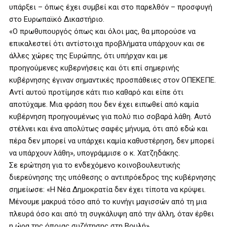
υπάρξει – όπως έχει συμβεί και στο παρελθόν – προσφυγή
στο Ευρωπαϊκό Δικαστήριο.
«Ο πρωθυπουργός όπως και όλοι μας, θα μπορούσε να
επικαλεστεί ότι αντίστοιχα προβλήματα υπάρχουν και σε
άλλες χώρες της Ευρώπης, ότι υπήρχαν και με
προηγούμενες κυβερνήσεις και ότι επί σημερινής
κυβέρνησης έγιναν σημαντικές προσπάθειες στον ΟΠΕΚΕΠΕ.
Αντί αυτού προτίμησε κάτι πιο καθαρό και είπε ότι
αποτύχαμε. Μια φράση που δεν έχει ειπωθεί από καμία
κυβέρνηση προηγουμένως για πολύ πιο σοβαρά λάθη. Αυτό
στέλνει και ένα απολύτως σαφές μήνυμα, ότι από εδώ και
πέρα δεν μπορεί να υπάρχει καμία καθυστέρηση, δεν μπορεί
να υπάρχουν λάθη», υπογράμμισε ο κ. Χατζηδάκης.
Σε ερώτηση για το ενδεχόμενο κοινοβουλευτικής
διερεύνησης της υπόθεσης ο αντιπρόεδρος της κυβέρνησης
σημείωσε: «Η Νέα Δημοκρατία δεν έχει τίποτα να κρύψει.
Μένουμε μακρυά τόσο από το κυνήγι μαγισσών από τη μια
πλευρά όσο και από τη συγκάλυψη από την άλλη, όταν έρθει
η ώρα της όποιας συζήτησης στη Βουλή».