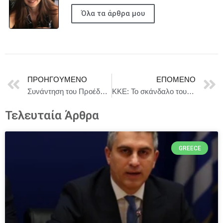
Όλα τα άρθρα μου
ΠΡΟΗΓΟΎΜΕΝΟ
ΕΠΌΜΕΝΟ
Συνάντηση του Προέδρου της Βουλής με αντιπροσωπεία του Ιδρύματος του Αμερικανικού-Ελληνικού Ινστιτούτου (ΑΗΙF) στο Κοινοβούλιο
ΚΚΕ: Το σκάνδαλο του ΟΠΕΚΕΠΕ δεν είναι μια “παραφωνία”, αλλά η ίδια η λειτουργία ενός σάπιου και διεφθαρμένου κράτους
Τελευταία Άρθρα
GREECE