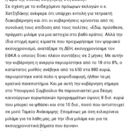
Σε σχέση με το ενδεχόμενο πρόωρων εκλογών ο κ.
Χατζηδάκης ανέφερε ότι υπάρχει εντολή για τετραετή
διακυβέρνηση και ότι οι κυβερνήσεις κρίνονται από τη
συνολική τους επίδοση από τους πολίτες. «Εδώ, πρόσθεσε,
πράγματι μιλάμε για μια αστοχία στο βαθύ κράτος. Αλλά την
ίδια στιγμή εμείς είμαστε που προχωρήσαμε τον ψηφιακό
εκσυγχρονισμό, ανατάξαμε τη ΔΕΗ, εκσυγχρονίσαμε τον
ΕΦΚΑ ο οποίος δίνει πλέον συντάξεις σε 2 μήνες. Με αυτήν
την κυβέρνηση η ανεργία περιορίστηκε από το 18 στο 8%, ο
κατώτατος μισθός ανέβηκε από τα 650 στα 880 ευρώ,
περιορίστηκε κατά πολύ η φοροδιαφυγή, ήλθαν τα μη
κρατικά πανεπιστήμια. Και με αυτή την κυβέρνηση σήμερα
στο Υπουργικό Συμβούλιο θα παρουσιαστεί μια δέσμη
καινούργιων ευρωπαϊκών προγραμμάτων ύψους 8 δισ. ευρώ
που μπορεί να φθάσει και στα 10 δισ., ποσό που αντιστοιχεί
σε μισό Ταμείο Ανάκαμψης. Επομένως με όση ειλικρίνεια
μιλάμε για τα λάθη μας, με την ίδια μιλάμε και για τα
εκσυγχρονιστικά βήματα που έγιναν».