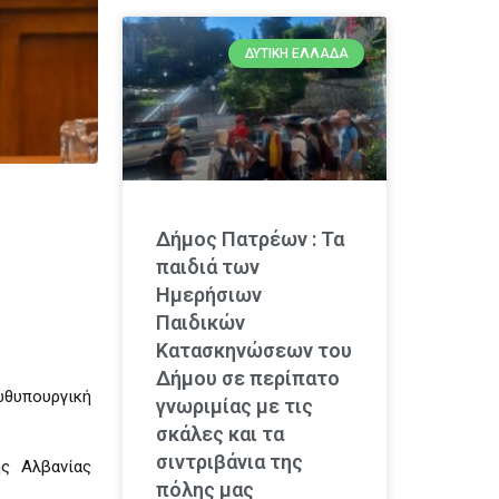
ΔΥΤΙΚΉ ΕΛΛΆΔΑ
Δήμος Πατρέων : Τα
παιδιά των
Ημερήσιων
Παιδικών
Κατασκηνώσεων του
Δήμου σε περίπατο
ωθυπουργική
γνωριμίας με τις
σκάλες και τα
σιντριβάνια της
ης Αλβανίας
πόλης μας