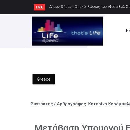
Δήμος Πατρέων : Τα
LIVE
H
Greece
Συντάκτης / Αρθρογράφος:
Κατερίνα Καράμπελ
Μετάβαση Υπουργού Ε