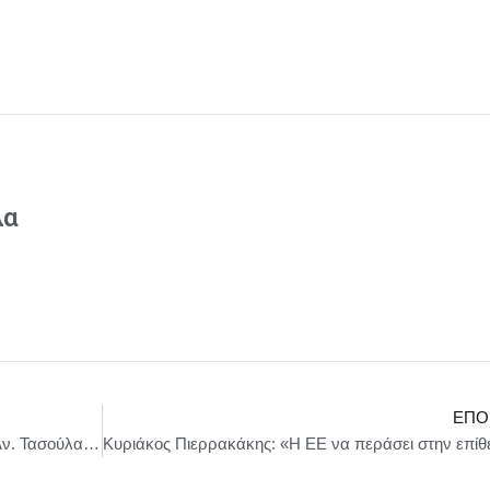
λα
ΕΠΌ
Ο Πρόεδρος της Δημοκρατίας Κωνσταντίνος Αν. Τασούλας στην Ημέρα Μνήμης της Γενοκτονίας των Ελλήνων του Πόντου