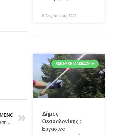
8 Αυγούστου, 2026
ΚΕΝΤΡΙΚΉ ΜΑΚΕΔΟΝΊΑ
Δήμος
ΜΕΝΟ
Θεσσαλονίκης :
Κυριάκος Πιερρακάκης: «Η ΕΕ να περάσει στην επίθεση – Έργο win-win ο GSI»
Εργασίες