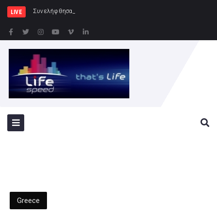
Συνελήφθησαν -3- άτομα για καλλιέ
LIVE
Greece