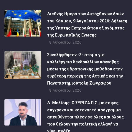
Διεθνής Ημέρα των Αυτόχθονων Λαών
του Κόσμου, 9 Αυγούστου 2026: Δήλωση
της Ύπατης Εκπροσώπου εξ ονόματος
της Ευρωπαϊκής Ένωσης
8 Αυγούστου, 2026
Συνελήφθησαν -3- άτομα για
καλλιέργεια δενδρυλλίων κάνναβης
μέσω της υδροπονικής μεθόδου στην
ευρύτερη περιοχή της Αττικής και την
Πανεπιστημιούπολη Ζωγράφου
8 Αυγούστου, 2026
Δ. Μελίδης: Ο ΣΥΡΙΖΑ Π.Σ. με σαφές,
σύγχρονο και κατανοητό πρόγραμμα
απευθύνεται πλέον σε όλες και όλους
που θέλουν την πολιτική αλλαγή να
γίνει πράξη