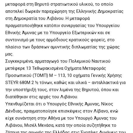
μεταφορά στη Βηρυτό στρατιωτικού υλικού, το οποίο
αποτελεί δωρεάν παραχώρηση της Ελληνικής Δημοκρατίας
στη Δημοκρατία του Λιβάνου. Η μεταφορά
πραγματοποιήθηκε κατόπιν συνεργασίας του Υπουργείου
Εθνικής Άμυνας με το Υπουργείο Εξωτερικών και σε
συντονισμό με τους αρμόδιους κρατικούς φορείς, στο
πλαίσιο των δράσεων αμυντικής διπλωματίας της χώρας
μας.
Συγκεκριμένα, αρματαγωγό του Πολεμικού Ναυτικού
μετέφερε 13 Τεθωρακισμένα Οχήματα Μεταφοράς
Προσωπικού (ΤΟΜΠ) Μ – 113, 10 οχήματα Γενικής Χρήσης
STEYR 680M 2 ½ τόνων, καθώς και υλικά – ανταλλακτικά για
την υποστήριξή τους, στον λιμένα της Βηρυτού, όπου και
διατέθηκαν στις αρχές του Λιβάνου.
Υπενθυμίζεται ότι ο Υπουργός Εθνικής Άμυνας, Νίκος
Δένδιας, πραγματοποίησε επισκέψεις στον Λίβανο, ενώ
είχε συνάντηση στην Αθήνα με τον Υπουργό Άμυνας του
Λιβάνου, Μισέλ Μενάσα, κατά την οποία συζητήθηκε το
ζήτημα της αρωγής της Ελλάδας στις Ένοπλες Δυνάμεις του