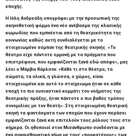
εποχής.
Η Ιόλη Ανδρεάδη υπογράφει με την προσωπική της
σκηνοθετική φόρμα ένα νέο
ανέβασμα της κλασικής
κωμωδίας που εμπνέεται από τη θεατρικότητα της
κοινωνίας καθώς αυτή συνδιαλέγεται με το
στοιχειωμένο σύμπαν της θεατρικής σκηνής. «Το
θέατρο είχε πάντοτε εμμονή με τα πράγματα που
επιστρέφουν, που εμφανίζονται ξανά εδώ απόψε», μας
λέει ο Μάρβιν Κάρλσον. «Κάθε τι στο θέατρο, τα
σώματα, τα υλικά, η γλώσσα, ο χώρος, είναι
στοιχειωμένο και αυτό το στοίχειωμα ήταν σε κάθε
εποχή το πιο ουσιαστικό κομμάτι του νοήματος της
θεατρικής πράξης, ήταν πάντοτε ο πιο βαθύς τρόπος
συνομιλίας με τον θεατή». Στη στοιχειωμένη θεατρική
σκηνή τα φαντάσματα των εποχών που έχουν περάσει
εμφανίζονται ξανά και επιτελούν τους ρόλους τους στο
σήμερα. Οι ηθοποιοί στον Μισάνθρωπο συνδέονται με
ένα συναισθηματικό νήμα με τους «προκατόχους» των