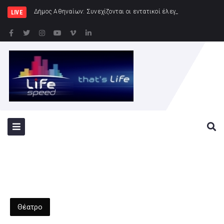
Δήμος Αθηναίων: Συνεχίζονται οι εντατικοί έλεγχοι της Δημοτικής Αστυνομίας για την
LIVE
Θέατρο