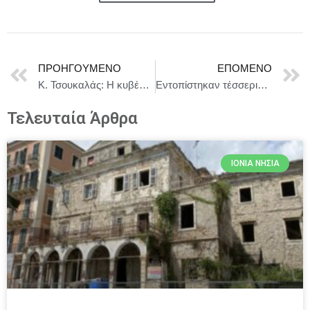
ΠΡΟΗΓΟΎΜΕΝΟ
ΕΠΌΜΕΝΟ
Κ. Τσουκαλάς: Η κυβέρνηση με ευθύνη της έχασε το στοίχημα της εξόδου των Χριστουγέννων,
Εντοπίστηκαν τέσσερις ορειβάτες χωρίς τις αισθήσεις τους στα Βαρδούσια
Τελευταία Άρθρα
ΙΌΝΙΑ ΝΗΣΙΆ