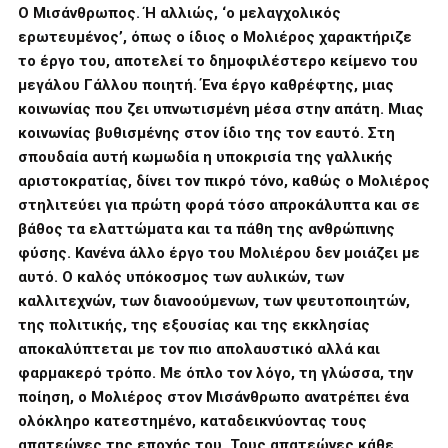
Ο Μισάνθρωπος. Ή αλλιώς, ‘ο μελαγχολικός
ερωτευμένος’, όπως ο ίδιος ο Μολιέρος χαρακτήριζε
το έργο του, αποτελεί το δημοφιλέστερο κείμενο του
μεγάλου Γάλλου ποιητή. Ένα έργο καθρέφτης, μιας
κοινωνίας που ζει υπνωτισμένη μέσα στην απάτη. Μιας
κοινωνίας βυθισμένης στον ίδιο της τον εαυτό. Στη
σπουδαία αυτή κωμωδία η υποκρισία της γαλλικής
αριστοκρατίας, δίνει τον πικρό τόνο, καθώς ο Μολιέρος
στηλιτεύει για πρώτη φορά τόσο απροκάλυπτα και σε
βάθος τα ελαττώματα και τα πάθη της ανθρώπινης
φύσης. Κανένα άλλο έργο του Μολιέρου δεν μοιάζει με
αυτό.
Ο καλός υπόκοσμος των αυλικών, των
καλλιτεχνών, των διανοούμενων, των ψευτοποιητών,
της πολιτικής, της εξουσίας και της εκκλησίας
αποκαλύπτεται με τον πιο απολαυστικό αλλά και
φαρμακερό τρόπο. Με όπλο τον λόγο, τη γλώσσα, την
ποίηση, ο Μολιέρος στον Μισάνθρωπο ανατρέπει ένα
ολόκληρο κατεστημένο, καταδεικνύοντας τους
απατεώνες της εποχής του. Τους απατεώνες κάθε