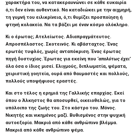
χαρακτήρα του, να κατακεραυνώνει σε κάθε ευκαιρία
ό,τι δεν είναι αυθεντικό. Να καταδιώκει με την αιχμηρή,
τη γυμνή του ειλικρίνεια, ό,τι θυμίζει προσποίηση ή
φτηνή κολακεία. Να τα βάζει με έναν κόσμο ολόκληρο.
Κι ο έρωτας; Ατελείωτος. Αδιαπραγμάτευτος.
Απροσπέλαστος. Σκοτεινός. Κι αβάσταχτος. Ένας
ερωτάς τυφλός, χωρίς ανταπόκριση. Ένας έρωτας
πηγή δυστυχίας. Έρωτας για εκείνη που ‘
απολύτως έχει
’
όλα όσα ο ίδιος μισεί. Ελιγμούς, διπλωματία, ψέματα,
χειριστική γοητεία, ουρά από θαυμαστές και πολλούς,
πολλούς υποψήφιους εραστές.
Και
στο τέλος η
ερημιά της Γαλλικής επαρχίας
. Εκεί
όπου ο Άλκηστος θα αποσυρθεί, οικειοθελώς, για το
υπόλοιπο της ζωής του. Στο κάστρο του. Μόνος.
Νικητής και νικημένος μαζί. Βυθισμένος στην ψυχική
αυτοεξορία.
Μακριά από κάθε ανθρώπινο βλέμμα.
Μακριά από κάθε ανθρώπινο ψέμα.