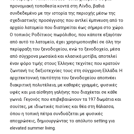
προνομιακή τοποθεσία κοντά στη Λίνδο, βαθιά
συνδεδεμένο με την ιστορία της περιοχής μέσω της
σχεδιαστικής προσέγγισης που αντλεί έμπνευση από το
αρχαίο λατομείο που διατηρείται έως σήμερα στο χώρο.
Ο τοπικός Ροδίτικος πωρόλιθος, που κάποτε εξαγόταν
από αυτό το λατομείο, έχει χρησιμοποιηθεί σε όλη την
περίφραξη του ξενοδοχείου, ενώ το ξενοδοχείο, μέσα
από σύγχρονα μωσαϊκά και κλασικά μοτίβα, αποτελεί
έναν φόρο τιμής στους Έλληνες τεχνίτες που κρατούν
ζωντανή τις δεξιοτεχνίες τους στη σύγχρονη Ελλάδα. Η
αρχιτεκτονική ταυτότητα του ξενοδοχείου αποπνέει
διακριτική πολυτέλεια, με καθαρές γραμμές, φυσικές
υφές και μια αίσθηση γαλήνης που διαχέεται σε κάθε
γωνιά. Γεγονός που επιβεβαιώνουν τα 197 δωμάτια και
σουίτες, με ιδιωτικές πισίνες και θέα στη θάλασσα,
όπου η τοπική πέτρα συνδυάζεται με φυσικές
αποχρώσεις, δημιουργώντας το απόλυτο setting για
elevated summer living.