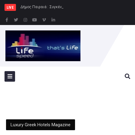
Δήμος Πειραιά : Συγκέντρωση ειδών διατροφής για
LIVE
Luxury Greek Hotels Magazine