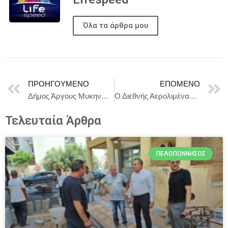
Όλα τα άρθρα μου
ΠΡΟΗΓΟΎΜΕΝΟ
ΕΠΌΜΕΝΟ
Δήμος Άργους Μυκηνών : Ολοκληρώθηκαν οι εργασίες αναβάθμισης της οδού Δημοκρίτου
Ο Διεθνής Αερολιμένας Αθηνών βράβευσε τις αεροπορικές εταιρείες που πέτυχαν την ταχύτερη ανάπτυξη το 2025
Τελευταία Άρθρα
ΠΕΛΟΠΌΝΝΗΣΟΣ