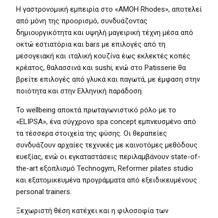
Η γαστρονομική εμπειρία στο «AMOH Rhodes», αποτελεί
από μόνη της προορισμό, συνδυάζοντας
δημιουργικότητα και υψηλή μαγειρική τέχνη μέσα από
οκτώ εστιατόρια και bars με επιλογές από τη
μεσογειακή και ιταλική κουζίνα έως εκλεκτές κοπές
κρέατος, θαλασσινά και sushi, ενώ στο Patisserie θα
βρείτε επιλογές από γλυκά και παγωτά, με έμφαση στην
ποιότητα και στην Ελληνική παράδοση.
Το wellbeing αποκτά πρωταγωνιστικό ρόλο με το
«ΕLIPSA», ένα σύγχρονο spa concept εμπνευσμένο από
τα τέσσερα στοιχεία της φύσης. Οι θεραπείες
συνδυάζουν αρχαίες τεχνικές με καινοτόμες μεθόδους
ευεξίας, ενώ οι εγκαταστάσεις περιλαμβάνουν state-of-
the-art εξοπλισμό Technogym, Reformer pilates studio
και εξατομικευμένα προγράμματα από εξειδικευμένους
personal trainers.
Ξεχωριστή θέση κατέχει και η φιλοσοφία των