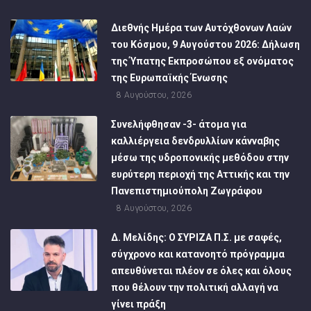
Διεθνής Ημέρα των Αυτόχθονων Λαών
του Κόσμου, 9 Αυγούστου 2026: Δήλωση
της Ύπατης Εκπροσώπου εξ ονόματος
της Ευρωπαϊκής Ένωσης
8 Αυγούστου, 2026
Συνελήφθησαν -3- άτομα για
καλλιέργεια δενδρυλλίων κάνναβης
μέσω της υδροπονικής μεθόδου στην
ευρύτερη περιοχή της Αττικής και την
Πανεπιστημιούπολη Ζωγράφου
8 Αυγούστου, 2026
Δ. Μελίδης: Ο ΣΥΡΙΖΑ Π.Σ. με σαφές,
σύγχρονο και κατανοητό πρόγραμμα
απευθύνεται πλέον σε όλες και όλους
που θέλουν την πολιτική αλλαγή να
γίνει πράξη