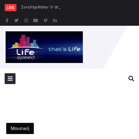
Συνελήφθησαν -3- άτομα για καλλιέργεια δενδρ
LIVE
Μουσική