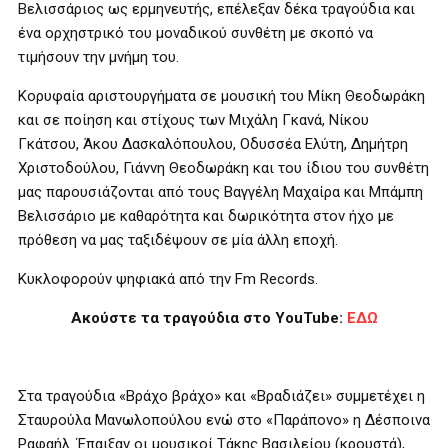
Βελισσάριος ως ερμηνευτής, επέλεξαν δέκα τραγούδια και
ένα ορχηστρικό του μοναδικού συνθέτη με σκοπό να
τιμήσουν την μνήμη του.
Κορυφαία αριστουργήματα σε μουσική του Μίκη Θεοδωράκη
και σε ποίηση και στίχους των Μιχάλη Γκανά, Νίκου
Γκάτσου, Άκου Δασκαλόπουλου, Οδυσσέα Ελύτη, Δημήτρη
Χριστοδούλου, Γιάννη Θεοδωράκη και του ίδιου του συνθέτη
μας παρουσιάζονται από τους Βαγγέλη Μαχαίρα και Μπάμπη
Βελισσάριο με καθαρότητα και δωρικότητα στον ήχο με
πρόθεση να μας ταξιδέψουν σε μία άλλη εποχή.
Κυκλοφορούν ψηφιακά από την
Fm Records
.
Ακούστε τα τραγούδια στο
YouTube
:
ΕΔΩ
Στα τραγούδια «Βράχο βράχο» και «Βραδιάζει» συμμετέχει η
Σταυρούλα Μανωλοπούλου ενώ στο «Παράπονο» η Δέσποινα
Ραφαήλ. Έπαιξαν οι μουσικοί Τάκης Βασιλείου (κρουστά),