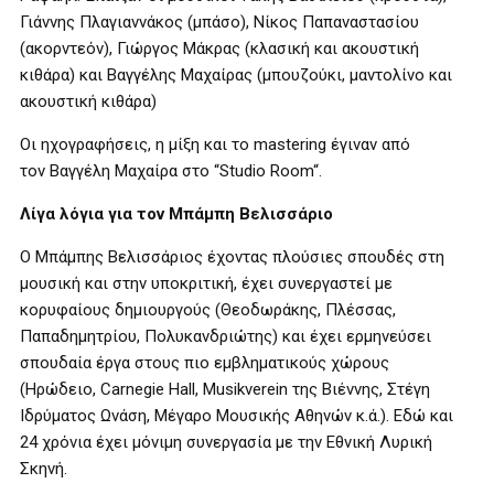
Γιάννης Πλαγιαννάκος (μπάσο), Νίκος Παπαναστασίου
(ακορντεόν), Γιώργος Μάκρας (κλασική και ακουστική
κιθάρα) και Βαγγέλης Μαχαίρας (μπουζούκι, μαντολίνο και
ακουστική κιθάρα)
Οι ηχογραφήσεις, η μίξη και το
mastering
έγιναν από
τον Βαγγέλη Μαχαίρα στο “
Studio Room
“.
Λίγα λόγια για τον Μπάμπη Βελισσάριο
Ο Μπάμπης Βελισσάριος έχοντας πλούσιες σπουδές στη
μουσική και στην υποκριτική, έχει συνεργαστεί με
κορυφαίους δημιουργούς (Θεοδωράκης, Πλέσσας,
Παπαδημητρίου, Πολυκανδριώτης) και έχει ερμηνεύσει
σπουδαία έργα στους πιο εμβληματικούς χώρους
(Ηρώδειο,
Carnegie Hall
,
Musikverein
της Βιέννης, Στέγη
Ιδρύματος Ωνάση, Μέγαρο Μουσικής Αθηνών κ.ά.). Εδώ και
24 χρόνια έχει μόνιμη συνεργασία με την Εθνική Λυρική
Σκηνή.