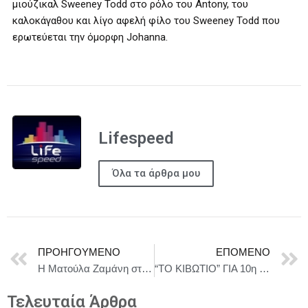
μιούζικαλ
Sweeney Todd
στο ρόλο του
Antony
, του
καλοκάγαθου και λίγο αφελή φίλο του
Sweeney Todd
που
ερωτεύεται την όμορφη
Johanna
.
Lifespeed
Όλα τα άρθρα μου
ΠΡΟΗΓΟΎΜΕΝΟ
ΕΠΌΜΕΝΟ
Η Ματούλα Ζαμάνη στην Τεχνόπολη του Δήμου Αθηναίων την Παρασκευή 27 Ιούνη!
“ΤΟ ΚΙΒΩΤΙΟ” ΓΙΑ 10η ΧΡΟΝΙΑ ΣΤΟ STUDIO ΜΑΥΡΟΜΙΧΑΛΗ ΑΠΟ ΤΙΣ 10 ΟΚΤΩΒΡΙΟΥ
Τελευταία Άρθρα