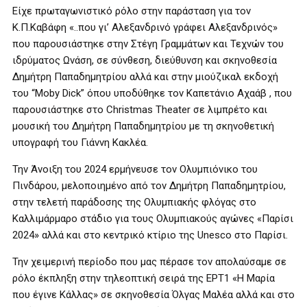
Είχε πρωταγωνιστικό ρόλο στην παράσταση για τον
Κ.Π.Καβάφη «..που γι’ Αλεξανδρινό γράφει Αλεξανδρινός»
που παρουσιάστηκε στην Στέγη Γραμμάτων και Τεχνών του
ιδρύματος Ωνάση, σε σύνθεση, διεύθυνση και σκηνοθεσία
Δημήτρη Παπαδημητρίου αλλά και στην μιούζικαλ εκδοχή
του “
Moby Dick
” όπου υποδύθηκε τον Καπετάνιο Αχαάβ
, που
παρουσιάστηκε στο
Christmas Theater
σε λιμπρέτο και
μουσική του
Δημήτρη Παπαδημητρίου
με τη σκηνοθετική
υπογραφή του
Γιάννη Κακλέα.
Την Άνοιξη του 2024 ερμήνευσε τον Ολυμπιόνικο του
Πινδάρου, μελοποιημένο από τον Δημήτρη Παπαδημητρίου,
στην τελετή παράδοσης της Ολυμπιακής φλόγας στο
Καλλιμάρμαρο στάδιο για τους Ολυμπιακούς αγώνες «Παρίσι
2024» αλλά και στο κεντρικό κτίριο της
Unesco
στο Παρίσι.
Την χειμερινή περίοδο που μας πέρασε τον απολαύσαμε σε
ρόλο έκπληξη στην τηλεοπτική σειρά της ΕΡΤ1 «Η Μαρία
που έγινε Κάλλας» σε σκηνοθεσία Όλγας Μαλέα αλλά και στο