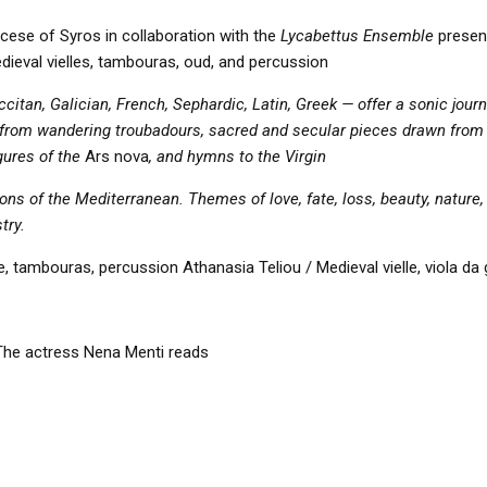
ocese of Syros in collaboration with the
Lycabettus Ensemble
presen
eval vielles, tambouras, oud, and percussion
ccitan,
Galician, French, Sephardic, Latin, Greek — offer a sonic
jour
from wandering troubadours, sacred and secular pieces
drawn from 
gures of the
Ars nova
, and hymns to the Virgin
ions of
the Mediterranean. Themes of love, fate, loss, beauty, nature
try.
ielle, tambouras, percussion
Athanasia Teliou / Medieval vielle, viola d
The actress Nena Menti reads