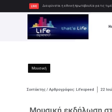
Συνελήφθησαν 2 άτ
LIVE
H
Μουσική
Συντάκτης / Αρθρογράφος:
Lifespeed
22 Ιου
Μουσική εκδήλωση στη