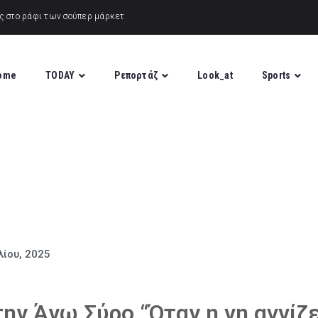
ome
TODAY
Ρεπορτάζ
Look_at
Sports
λίου, 2025
ν Άνω Σύρο “Όταν η γη αγγίζε