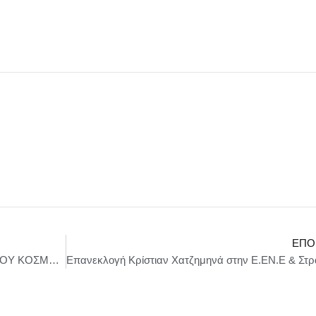
ΕΠΌ
ΟΙ ΘΕΟΙ ΤΟΥ ΟΛΥΜΠΟΥ ΚΑΙ Η ΓΕΝΝΗΣΗ ΤΟΥ ΚΟΣΜΟΥ της Κάρμεν Ρουγγέρη – CHRISTMAS THEATER – Οκτώβριος 2025