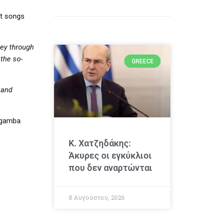
t songs
ney through
the so-
GREECE
,
and
a gamba
Κ. Χατζηδάκης:
Άκυρες οι εγκύκλιοι
που δεν αναρτώνται
8 Αυγούστου, 2026