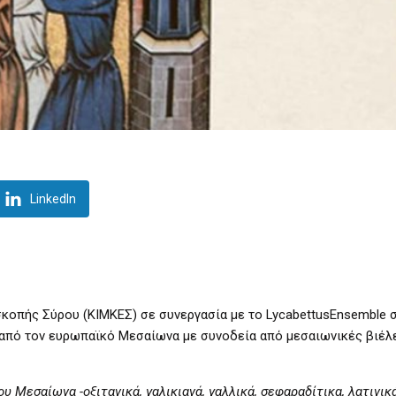
LinkedIn
σκοπής Σύρου
(ΚΙΜΚΕΣ) σε συνεργασία με το
Lycabettus
Ensemble
σ
από τον ευρωπαϊκό Μεσαίωνα με συνοδεία από μεσαιωνικές βιέλε
 Μεσαίωνα -οξιτανικά, γαλικιανά, γαλλικά, σεφαραδίτικα, λατινικά