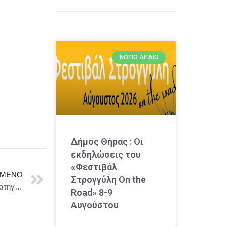
ΝΌΤΙΟ ΑΙΓΑΊΟ
Δήμος Θήρας : Οι
εκδηλώσεις του
«Φεστιβάλ
ΜΕΝΟ
Στρογγύλη On the
Επανεκλογή Κρίστιαν Χατζημηνά στην Ε.ΕΝ.Ε & Στρατηγική Διεύρυνση του ΔΣ με κορυφαίες γυναίκες επιχειρηματίες
Road» 8-9
Αυγούστου