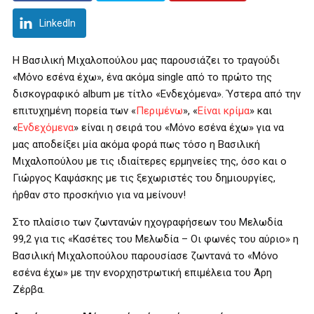
LinkedIn
Η Βασιλική Μιχαλοπούλου μας παρουσιάζει το τραγούδι
«Μόνο εσένα έχω», ένα ακόμα
single
από το πρώτο της
δισκογραφικό
album
με τίτλο «Ενδεχόμενα». Ύστερα από την
επιτυχημένη πορεία των «
Περιμένω
», «
Είναι κρίμα
» και
«
Ενδεχόμενα
» είναι η σειρά του «Μόνο εσένα έχω» για να
μας αποδείξει μία ακόμα φορά πως τόσο η Βασιλική
Μιχαλοπούλου με τις ιδιαίτερες ερμηνείες της, όσο και ο
Γιώργος Καψάσκης με τις ξεχωριστές του δημιουργίες,
ήρθαν στο προσκήνιο για να μείνουν!
Στο πλαίσιο των ζωντανών ηχογραφήσεων του Μελωδία
99,2 για τις «Κασέτες του Μελωδία – Οι φωνές του αύριο» η
Βασιλική Μιχαλοπούλου παρουσίασε ζωντανά το «Μόνο
εσένα έχω» με την ενορχηστρωτική επιμέλεια του Άρη
Ζέρβα.