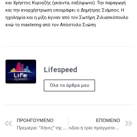
και Χρήστος Κυριαζής (γκάιντα, σαξόφωνο). Την παραγωγή
και την ενορχήστρωση υπογράφει ο Δημήτρης Σιάμπος. Η
ηχοληψία και η μίξη έγιναν από τον Σωτήρη Ζιλιασκόπουλο
ενώ το
mastering
από τον Απόστολο Σιώπη.
Lifespeed
Όλα τα άρθρα μου
ΠΡΟΗΓΟΎΜΕΝΟ
ΕΠΌΜΕΝΟ
Πρεμιέρα: “Χήνες” της Στέλλας Ζαφειροπούλου – Από τις 11 Φεβρουαρίου στο ΠΛΥΦΑ
«Δύο ή τρί​α πράγματα που ξέρω γι’ αυτόν» – Το νέο έργο του Ανέστη Αζά στο Θέατρο Προσκήνιο || ΔΕΙΤΕ TRAILER & ΝΕΕΣ ΦΩΤΟΓΡΑΦΙΕΣ