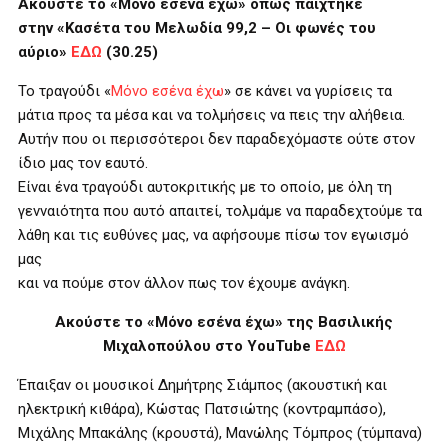
Ακούστε το «Μόνο εσένα έχω» όπως παίχτηκε
στην «Κασέτα του Μελωδία 99,2 – Οι φωνές του
αύριο»
ΕΔΩ
(30.25)
Το τραγούδι «
Μόνο εσένα έχω
» σε κάνει να γυρίσεις τα
μάτια προς τα μέσα και να τολμήσεις να πεις την αλήθεια.
Αυτήν που οι περισσότεροι δεν παραδεχόμαστε ούτε στον
ίδιο μας τον εαυτό.
Είναι ένα τραγούδι αυτοκριτικής με το οποίο, με όλη τη
γενναιότητα που αυτό απαιτεί, τολμάμε να παραδεχτούμε τα
λάθη και τις ευθύνες μας, να αφήσουμε πίσω τον εγωισμό
μας
και να πούμε στον άλλον πως τον έχουμε ανάγκη.
Ακούστε το «Μόνο εσένα έχω» της Βασιλικής
Μιχαλοπούλου στο
YouTube
ΕΔΩ
Έπαιξαν οι μουσικοί Δημήτρης Σιάμπος (ακουστική και
ηλεκτρική κιθάρα), Κώστας Πατσιώτης (κοντραμπάσο),
Μιχάλης Μπακάλης (κρουστά), Μανώλης Τόμπρος (τύμπανα)