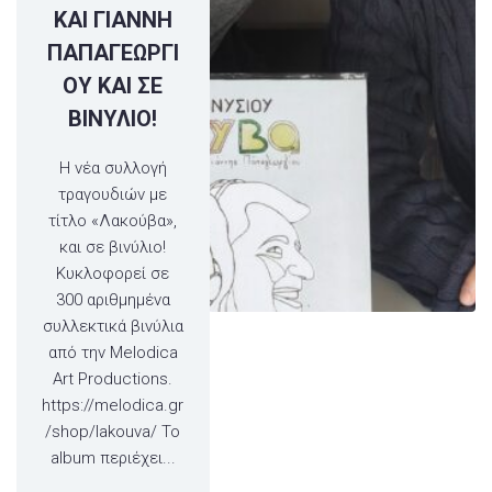
ΚΑΙ ΓΙΑΝΝΗ
ΠΑΠΑΓΕΩΡΓΙ
ΟΥ ΚΑΙ ΣΕ
ΒΙΝΥΛΙΟ!
H νέα συλλογή
τραγουδιών με
τίτλο «Λακούβα»,
και σε βινύλιο!
Κυκλοφορεί σε
300 αριθμημένα
συλλεκτικά βινύλια
από την Melodica
Art Productions.
https://melodica.gr
/shop/lakouva/ Το
album περιέχει...