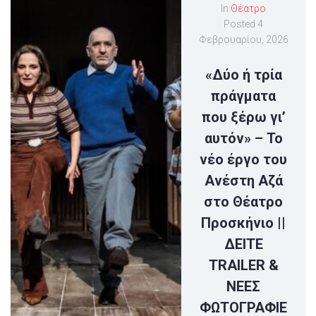
In
Θέατρο
Posted
4
Φεβρουαρίου, 2026
«Δύο ή τρί​α
πράγματα
που ξέρω γι’
αυτόν» – Το
νέο έργο του
Ανέστη Αζά
στο Θέατρο
Προσκήνιο ||
ΔΕΙΤΕ
TRAILER &
ΝΕΕΣ
ΦΩΤΟΓΡΑΦΙΕ