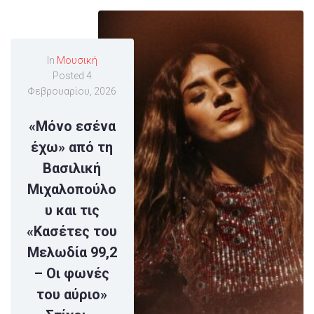
In
Μουσική
Posted
4
Φεβρουαρίου, 2026
«Μόνο εσένα
έχω» από τη
Βασιλική
Μιχαλοπούλο
υ και τις
«Κασέτες του
Μελωδία 99,2
– Οι φωνές
του αύριο»