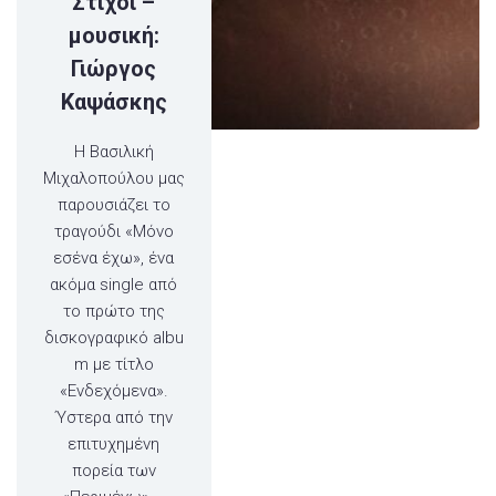
Στίχοι –
μουσική:
Γιώργος
Καψάσκης
Η Βασιλική
Μιχαλοπούλου μας
παρουσιάζει το
τραγούδι «Μόνο
εσένα έχω», ένα
ακόμα single από
το πρώτο της
δισκογραφικό albu
m με τίτλο
«Ενδεχόμενα».
Ύστερα από την
επιτυχημένη
πορεία των