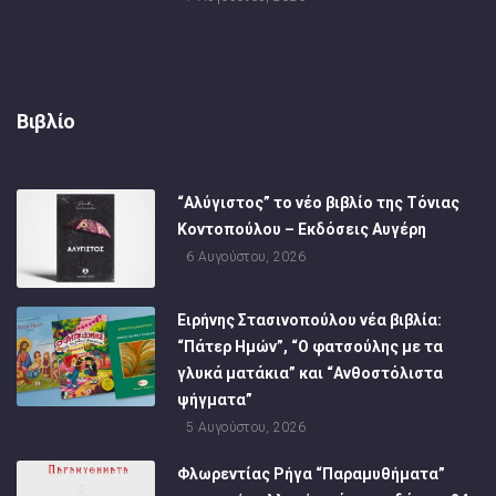
Βιβλίο
“Αλύγιστος” το νέο βιβλίο της Τόνιας
Κοντοπούλου – Εκδόσεις Αυγέρη
6 Αυγούστου, 2026
Ειρήνης Στασινοπούλου νέα βιβλία:
“Πάτερ Ημών”, “Ο φατσούλης με τα
γλυκά ματάκια” και “Ανθοστόλιστα
ψήγματα”
5 Αυγούστου, 2026
Φλωρεντίας Ρήγα “Παραμυθήματα”