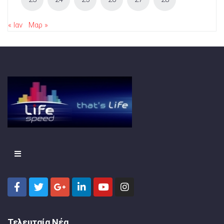
« Ιαν
Μαρ »
Τελευταία Νέα