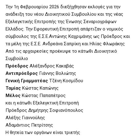
Την 1η Φεβρουαρίου 2026 διεξήχθησαν εκλογές για την
ανάδειξη του νέου Διοικητικού Συμβουλίου και της νέας
Εξελεγκτικής Επιτροπής της Ένωσης Σεναριογράφων
Ελλάδος. Την Εφορευτική Επιτροπή απάρτιζαν ο νομικός
σύμβουλος της Ε.Σ.Ε.Αντώνης Καχριμάνης ως Πρόεδρος και
τα μέλη της Ε.Σ.Ε. Ανδρεάνα Σαπρίκη και Ηλίας Φλωράκης
Από τις αρχαιρεσίες προέκυψε το κάτωθι Διοικητικό
Συμβούλιο
Πρόεδρος
Αλέξανδρος Κακαβάς
Αντιπρόεδρος
Γιάννης Βολιώτης
Γενική Γραμματέας
Τζένη Κοσμίδου
Ταμίας
Κώστας Καπώνης
Μέλος
Κώστας Παπαπέτρος
και η κάτωθι Εξελεγκτική Επιτροπή
Πρόεδρος Δημήτρης Σοφιανόπουλος
Αλέξης Γιαννούλης
Αδαμάντιος Πετρίτσης
Η θητεία των οργάνων είναι τριετής