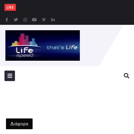
Συνελήφθησαν -3- άτομα
LIVE
Διάφορα