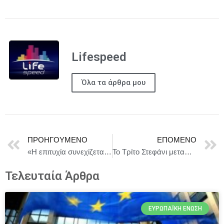
Lifespeed
Όλα τα άρθρα μου
ΠΡΟΗΓΟΎΜΕΝΟ
ΕΠΌΜΕΝΟ
«Η επιτυχία συνεχίζεται: “Ένας καταπληκτικός καταθλιπτικός” για 2η χρονιά στο ART 63»
Το Τρίτο Στεφάνι μεταφέρεται σε νέα στέγη λόγω μεγάλης προσέλευσης στο ΣΥΓΧΡΟΝΟ ΘΕΑΤΡΟ
Τελευταία Άρθρα
ΕΥΡΩΠΑΪΚΉ ΈΝΩΣΗ