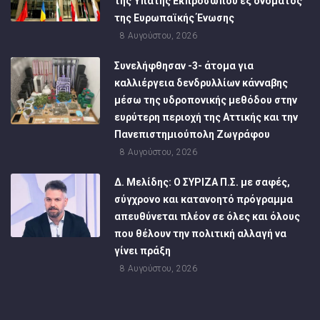
της Ύπατης Εκπροσώπου εξ ονόματος
της Ευρωπαϊκής Ένωσης
8 Αυγούστου, 2026
Συνελήφθησαν -3- άτομα για
καλλιέργεια δενδρυλλίων κάνναβης
μέσω της υδροπονικής μεθόδου στην
ευρύτερη περιοχή της Αττικής και την
Πανεπιστημιούπολη Ζωγράφου
8 Αυγούστου, 2026
Δ. Μελίδης: Ο ΣΥΡΙΖΑ Π.Σ. με σαφές,
σύγχρονο και κατανοητό πρόγραμμα
απευθύνεται πλέον σε όλες και όλους
που θέλουν την πολιτική αλλαγή να
γίνει πράξη
8 Αυγούστου, 2026