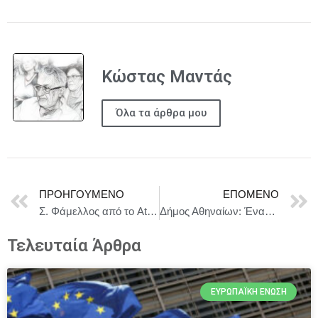
Κώστας Μαντάς
Όλα τα άρθρα μου
ΠΡΟΗΓΟΎΜΕΝΟ
ΕΠΌΜΕΝΟ
Σ. Φάμελλος από το Athens Pride 2025: «H ισότητα είναι η βάση της δημοκρατίας»
Δήμος Αθηναίων: Ένας χρόνος λειτουργίας του Γραφείου Αντιμετώπισης Ενεργειακής Φτώχειας
Τελευταία Άρθρα
ΕΥΡΩΠΑΪΚΉ ΈΝΩΣΗ