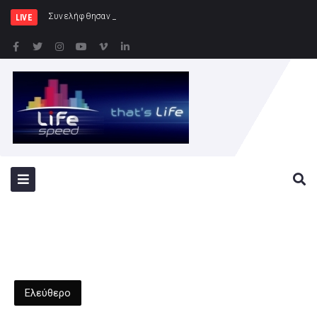
Συνελήφθησαν 2 άτομα για διάρρηξη
LIVE
Ελεύθερο