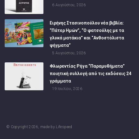
6 Αυγούστου, 2026
Ειρήνης Στασινοπούλου νέα βιβλία:
“Πάτερ Ημών”, “Ο φατσούλης με τα
γλυκά ματάκια” και “Ανθοστόλιστα
ψήγματα”
5 Αυγούστου, 2026
Φλωρεντίας Ρήγα “Παραμυθήματα”
ποιητική συλλογή από τις εκδόσεις 24
γράμματα
19 Ιουλίου, 2026
© Copyright
2026
, made by
Lifespeed