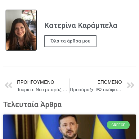
Κατερίνα Καράμπελα
Όλα τα άρθρα μου
ΠΡΟΗΓΟΎΜΕΝΟ
ΕΠΌΜΕΝΟ
Τουρκία: Νέο μπαράζ συλλήψεων δημάρχων και στελεχών της αξιωματικής αντιπολίτευσης
Προσάραξη Ι/Φ σκάφους στη Θάσο
Τελευταία Άρθρα
GREECE