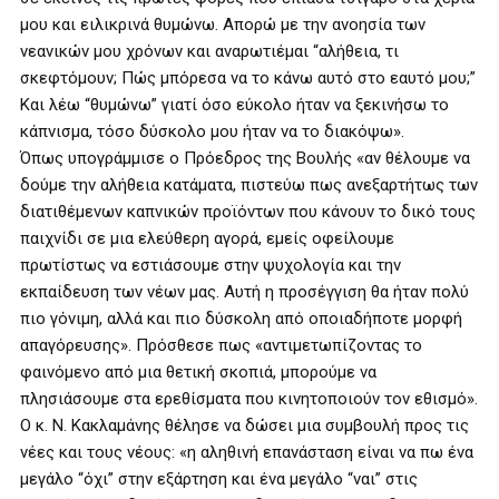
μου και ειλικρινά θυμώνω. Απορώ με την ανοησία των
νεανικών μου χρόνων και αναρωτιέμαι “αλήθεια, τι
σκεφτόμουν; Πώς μπόρεσα να το κάνω αυτό στο εαυτό μου;”
Και λέω “θυμώνω” γιατί όσο εύκολο ήταν να ξεκινήσω το
κάπνισμα, τόσο δύσκολο μου ήταν να το διακόψω».
Όπως υπογράμμισε ο Πρόεδρος της Βουλής «αν θέλουμε να
δούμε την αλήθεια κατάματα, πιστεύω πως ανεξαρτήτως των
διατιθέμενων καπνικών προϊόντων που κάνουν το δικό τους
παιχνίδι σε μια ελεύθερη αγορά, εμείς οφείλουμε
πρωτίστως να εστιάσουμε στην ψυχολογία και την
εκπαίδευση των νέων μας. Αυτή η προσέγγιση θα ήταν πολύ
πιο γόνιμη, αλλά και πιο δύσκολη από οποιαδήποτε μορφή
απαγόρευσης». Πρόσθεσε πως «αντιμετωπίζοντας το
φαινόμενο από μια θετική σκοπιά, μπορούμε να
πλησιάσουμε στα ερεθίσματα που κινητοποιούν τον εθισμό».
Ο κ. Ν. Κακλαμάνης θέλησε να δώσει μια συμβουλή προς τις
νέες και τους νέους: «η αληθινή επανάσταση είναι να πω ένα
μεγάλο “όχι” στην εξάρτηση και ένα μεγάλο “ναι” στις