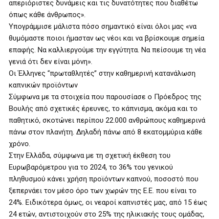
απεριόριστες δυνάμεις και τις δυνατότητες που διαθέτω
όπως κάθε άνθρωπος».
Υπογράμμισε μάλιστα πόσο σημαντικό είναι όλοι μας «να
θυμόμαστε ποιοι ήμασταν ως νέοι και να βρίσκουμε σημεία
επαφής. Να καλλιεργούμε την εγγύτητα. Να πείσουμε τη νέα
γενιά ότι δεν είναι μόνη».
Οι Έλληνες “πρωταθλητές” στην καθημερινή κατανάλωση
καπνικών προϊόντων
Σύμφωνα με τα στοιχεία που παρουσίασε ο Πρόεδρος της
Βουλής από σχετικές έρευνες, το κάπνισμα, ακόμα και το
παθητικό, σκοτώνει περίπου 22.000 ανθρώπους καθημερινά
πάνω στον πλανήτη. Δηλαδή πάνω από 8 εκατομμύρια κάθε
χρόνο.
Στην Ελλάδα, σύμφωνα με τη σχετική έκθεση του
Ευρωβαρόμετρου για το 2024, το 36% του γενικού
πληθυσμού κάνει χρήση προϊόντων καπνού, ποσοστό που
ξεπερνάει τον μέσο όρο των χωρών της Ε.Ε. που είναι το
24%. Ειδικότερα όμως, οι νεαροί καπνιστές μας, από 15 έως
24 ετών, αντιστοιχούν στο 25% της ηλικιακής τους ομάδας,