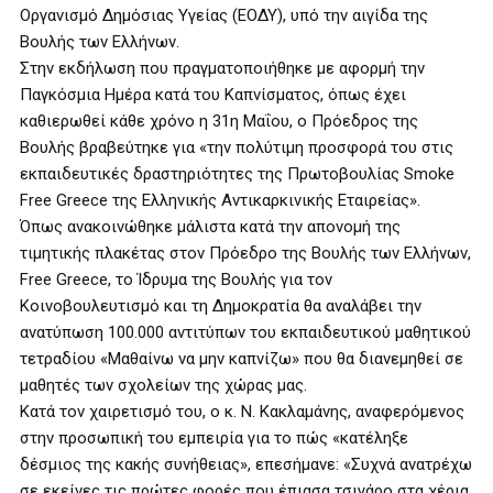
Οργανισμό Δημόσιας Υγείας (ΕΟΔΥ), υπό την αιγίδα της
Βουλής των Ελλήνων.
Στην εκδήλωση που πραγματοποιήθηκε με αφορμή την
Παγκόσμια Ημέρα κατά του Καπνίσματος, όπως έχει
καθιερωθεί κάθε χρόνο η 31η Μαΐου, ο Πρόεδρος της
Βουλής βραβεύτηκε για «την πολύτιμη προσφορά του στις
εκπαιδευτικές δραστηριότητες της Πρωτοβουλίας Smoke
Free Greece της Ελληνικής Αντικαρκινικής Εταιρείας».
Όπως ανακοινώθηκε μάλιστα κατά την απονομή της
τιμητικής πλακέτας στον Πρόεδρο της Βουλής των Ελλήνων,
Free Greece, το Ίδρυμα της Βουλής για τον
Κοινοβουλευτισμό και τη Δημοκρατία θα αναλάβει την
ανατύπωση 100.000 αντιτύπων του εκπαιδευτικού μαθητικού
τετραδίου «Μαθαίνω να μην καπνίζω» που θα διανεμηθεί σε
μαθητές των σχολείων της χώρας μας.
Κατά τον χαιρετισμό του, ο κ. Ν. Κακλαμάνης, αναφερόμενος
στην προσωπική του εμπειρία για το πώς «κατέληξε
δέσμιος της κακής συνήθειας», επεσήμανε: «Συχνά ανατρέχω
σε εκείνες τις πρώτες φορές που έπιασα τσιγάρο στα χέρια