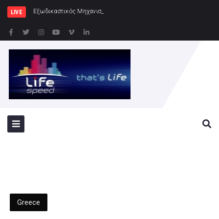
Εξωδικαστικός Μηχανισμός: Άνω των 20 δισ. ευρ
LIVE
Greece