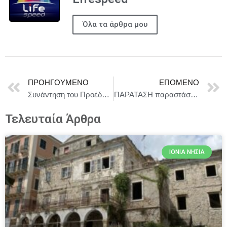
Όλα τα άρθρα μου
ΠΡΟΗΓΟΎΜΕΝΟ
ΕΠΌΜΕΝΟ
Συνάντηση του Προέδρου της Δημοκρατίας Κωνσταντίνου Αν. Τασούλα με αντιπροσωπεία της Ανώτατης Συνομοσπονδίας Πολυτέκνων Ελλάδος
ΠΑΡΑΤΑΣΗ παραστάσεων “Raised in Captivity” του Nicky Silver λόγω επιτυχίας και ΑΛΛΑΓΗ ΗΜΕΡΑΣ κάθε Τρίτη στις 21:00 | έως 30 Δεκεμβρίου
Τελευταία Άρθρα
ΙΌΝΙΑ ΝΗΣΙΆ