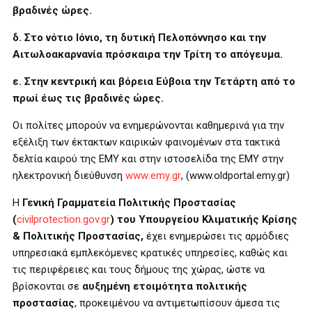
βραδινές ώρες.
δ. Στο νότιο Ιόνιο, τη δυτική Πελοπόννησο και την
Αιτωλοακαρνανία πρόσκαιρα την Τρίτη το απόγευμα.
ε. Στην κεντρική και βόρεια Εύβοια την Τετάρτη από το
πρωί έως τις βραδινές ώρες.
Οι πολίτες μπορούν να ενημερώνονται καθημερινά για την
εξέλιξη των έκτακτων καιρικών φαινομένων στα τακτικά
δελτία καιρού της ΕΜΥ και στην ιστοσελίδα της ΕΜΥ στην
ηλεκτρονική διεύθυνση
www
.
emy
.
gr
,
(www.oldportal.emy.gr)
Η
Γενική Γραμματεία Πολιτικής Προστασίας
(
civilprotection.gov.gr
)
του Υπουργείου Κλιματικής Κρίσης
& Πολιτικής Προστασίας,
έχει ενημερώσει τις αρμόδιες
υπηρεσιακά εμπλεκόμενες κρατικές υπηρεσίες, καθώς και
τις περιφέρειες και τους δήμους της χώρας, ώστε να
βρίσκονται σε
αυξημένη ετοιμότητα πολιτικής
προστασίας
, προκειμένου να αντιμετωπίσουν άμεσα τις