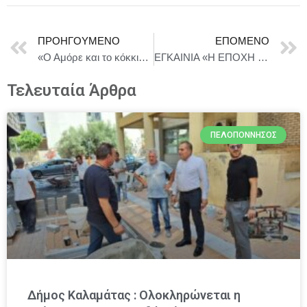
ΠΡΟΗΓΟΎΜΕΝΟ
ΕΠΌΜΕΝΟ
«Ο Αμόρε και το κόκκινο λουρί» το παραμύθι της Στεφανίας Γκουρνέλου σε εικονογράφηση του Ευάγγελου Σερμέα από τις ΕΚΔΟΣΕΙΣ ΑΓΓΕΛΑΚΗ
ΕΓΚΑΙΝΙΑ «Η ΕΠΟΧΗ ΤΟΥ ΓΑΜΗΛΙΩΝΑ»/ ΔΕΥΤΕΡΑ 19 ΙΑΝΟΥΑΡΙΟΥ 2026 / στις 19.00
Τελευταία Άρθρα
ΠΕΛΟΠΌΝΝΗΣΟΣ
Δήμος Καλαμάτας : Ολοκληρώνεται η