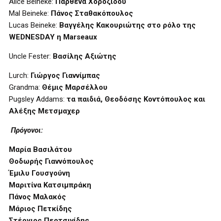
Alice Beineke:
Παρθένα Χοροζίδου
Mal Beineke:
Πάνος Σταθακόπουλος
Lucas Beineke:
Βαγγέλης Κακουριώτης
στο ρόλο της
WEDNESDAY η
Marseaux
Uncle Fester:
Βασίλης Αξιώτης
Lurch:
Γιώργος Γιαννίμπας
Grandma:
Θέμις Μαρσέλλου
Pugsley Addams:
τα παιδιά, Θεοδόσης Κοντόπουλος και
Αλέξης Μετσμαχερ
Πρόγονοι:
Μαρία Βασιλάτου
Θοδωρής Γιαννόπουλος
Έμιλυ Γουσγούνη
Μαριτίνα Κατσιμπράκη
Πάνος Μαλακός
Μάριος Πετκίδης
Στέργιος Περτσινίδης