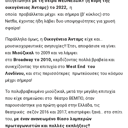
απογειώθηκε
με τη σειρά WEDNESDAY (η κόρη της
οικογένειας Άνταμς) το 2022,
η
οποία προβάλλεται μέχρι και σήμερα (β’ κύκλος) στο
Netflix,
έχοντας ήδη λάβει δυο υποψηφιότητες για χρυσή
σφαίρα!
Παράλληλα όμως, η
Οικογένεια Άνταμς
είχε και…
μουσικοχορευτικές ανησυχίες!! Έτσι, αποφάσισε να γίνει
και
Μιούζικαλ
το 2009 και να λάμψει
στο
Broadway το 2010,
κερδίζοντας πολλά βραβεία και
συνεχίζοντας την επιτυχία στο
W
est End του
Λονδίνου,
και στις περισσότερες πρωτεύουσες του κόσμου
μέχρι σήμερα!
Το πολυβραβευμένο μιούζικαλ, μετά την μεγάλη επιτυχία
που είχε σημειώσει στο θέατρο ΒΕΜΠΟ, όταν
παρουσιάστηκε για πρώτη φορά στην Ελλάδα, τις
θεατρικές σεζόν 2016 και 2017, επιστρέφει ξανά… στο σπίτι
του,
με έναν ανανεωμένο θίασο λαμπερών
πρωταγωνιστών και πολλές εκπλήξεις!!