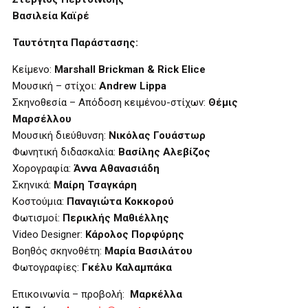
Βασιλεία Καϊρέ
Ταυτότητα Παράστασης:
Κείμενο:
Marshall Brickman & Rick Elice
Μουσική – στίχοι:
Andrew Lippa
Σκηνοθεσία – Απόδοση κειμένου-στίχων:
Θέμις
Μαρσέλλου
Μουσική διεύθυνση:
Νικόλας Γουάστωρ
Φωνητική διδασκαλία:
Βασίλης Αλεβίζος
Χορογραφία:
Άννα Αθανασιάδη
Σκηνικά:
Μαίρη Τσαγκάρη
Κοστούμια:
Παναγιώτα Κοκκορού
Φωτισμοί:
Περικλής Μαθιέλλης
Video Designer:
Κάρολος Πορφύρης
Βοηθός σκηνοθέτη:
Μαρία Βασιλάτου
Φωτογραφίες:
Γκέλυ Καλαμπάκα
Επικοινωνία – προβολή:
Μαρκέλλα