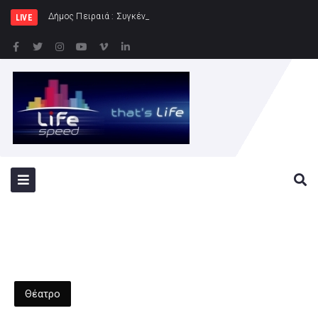
Δήμος Πειραιά : Συγκέντρωση ειδών διατροφής για
LIVE
Θέατρο