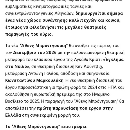
εμβληματικές κινηματογραφικές ταινίες και
συγκεντρώνονταν γενιές Αθηναίων,
δημιουργείται σήμερα
ένας νέος χώρος συνάντησης καλλιτεχνών και κοινού,
έτοιμος να φιλοξενήσει τις μεγάλες θεατρικές
παραγωγές του αύριο.
Το νέο
“Άθενς Μπρόντγουαιη”
θα ανοίξει τις πόρτες του
τον
Δεκέμβριο του 2026
με την πολυαναμενόμενη θεατρική
μεταφορά του κλασικού έργου της Αγκάθα Κρίστι
«Έγκλημα
στο Νείλο»
, σε θεατρική διασκευή Κεν Λούντβιχ,
μετάφραση Αντώνη Γαλέου, απόδοση και σκηνοθεσία
Κωνσταντίνου Μαρκουλάκη
. Η νέα θεατρική διασκευή του
έργου παρουσιάστηκε για πρώτη φορά το 2024 στις ΗΠΑ και
ακολούθησε η ευρωπαϊκή πρεμιέρα της στο Ηνωμένο
Βασίλειο το 2025. Η παραγωγή του “Άθενς Μπρόντγουαιη” θα
αποτελέσει την
πρώτη παρουσίαση του έργου στην
Ελλάδα
στη συγκεκριμένη μορφή του.
Το “Άθενς Μπρόντγουαιη” επιστρέφει.