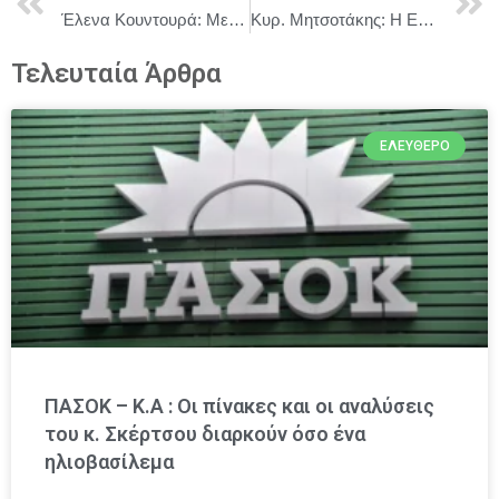
Έλενα Κουντουρά: Με 7 νέες ερωτήσεις στην Κομισιόν και επιστολή στον Επίτροπο Φίττο διεκδικεί τα μπουν τα νησιά στον πυρήνα της ευρωπαϊκής ανταγωνιστικότητας
Κυρ. Μητσοτάκης: Η Ελλάδα έχει αφήσει οριστικά πίσω της την περίοδο της κρίσης και έχει εισέλθει σε τροχιά σταθερής ανάπτυξης
Τελευταία Άρθρα
ΕΛΕΎΘΕΡΟ
ΠΑΣΟΚ – Κ.Α : Οι πίνακες και οι αναλύσεις
του κ. Σκέρτσου διαρκούν όσο ένα
ηλιοβασίλεμα