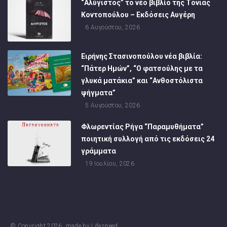
“Αλύγιστος” το νέο βιβλίο της Τόνιας
Κοντοπούλου – Εκδόσεις Αυγέρη
6 Αυγούστου, 2026
Ειρήνης Στασινοπούλου νέα βιβλία:
“Πάτερ Ημών”, “Ο φατσούλης με τα
γλυκά ματάκια” και “Ανθοστόλιστα
ψήγματα”
5 Αυγούστου, 2026
Φλωρεντίας Ρήγα “Παραμυθήματα”
ποιητική συλλογή από τις εκδόσεις 24
γράμματα
19 Ιουλίου, 2026
© Copyright
2026
, made by
Lifespeed