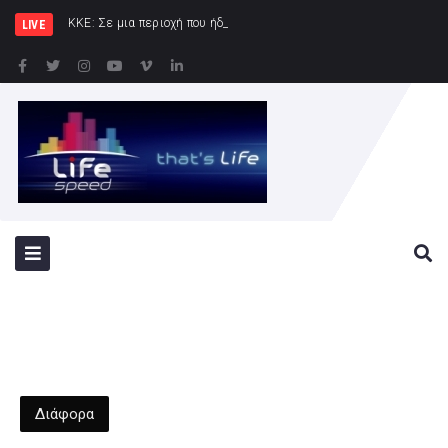
ΚΚΕ: Σε μια περιοχή που ήδη φλέγεται το «αμυντικό» σ
LIVE
Διάφορα