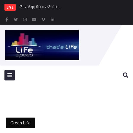
Συνελήφθησαν -3- άτομα για καλλιέργεια δενδρ
LIVE
Green Life