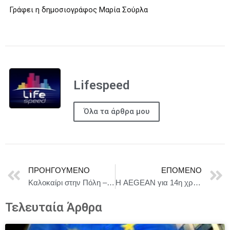
Γράφει η δημοσιογράφος Μαρία Σούρλα
Lifespeed
Όλα τα άρθρα μου
ΠΡΟΗΓΟΎΜΕΝΟ
ΕΠΌΜΕΝΟ
Καλοκαίρι στην Πόλη – Καλοκαίρι στον «Ελληνικό Κόσμο». Ο μικρός Ευκλείδης σε νέες περιπέτειες!
Η AEGEAN για 14η χρονιά «Καλύτερη Περιφερειακή Αεροπορική Εταιρεία στην Ευρώπη» στα Skytrax World Airline Awards 2025
Τελευταία Άρθρα