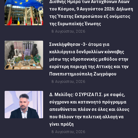
Διεθνής Ημέρα των Αυτόχθονων Λαών
του Κόσμου, 9 Αυγούστου 2026: Δήλωση
της Ύπατης Εκπροσώπου εξ ονόματος
της Ευρωπαϊκής Ένωσης
8 Αυγούστου, 2026
Συνελήφθησαν -3- άτομα για
καλλιέργεια δενδρυλλίων κάνναβης
μέσω της υδροπονικής μεθόδου στην
ευρύτερη περιοχή της Αττικής και την
Πανεπιστημιούπολη Ζωγράφου
8 Αυγούστου, 2026
Δ. Μελίδης: Ο ΣΥΡΙΖΑ Π.Σ. με σαφές,
σύγχρονο και κατανοητό πρόγραμμα
απευθύνεται πλέον σε όλες και όλους
που θέλουν την πολιτική αλλαγή να
γίνει πράξη
8 Αυγούστου, 2026