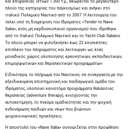
και επιφάνειας ιστίων 1.300 τ.μ., θεωρείται το μεγαλύτερο
πλοίο της κατηγορίας του παγκοσμίως και ανήκει στο
ιταλικό Πολεμικό Ναυτικό από το 2007. Η λειτουργία του
τελεί υπό τη διαχείριση του Ιδρύματος «Tender to Nave
Italia», ενός μη κερδοσκοπικού οργανισμού που ιδρύθηκε
από το Ιταλικό Πολεμικό Ναυτικό και το Yacht Club Italiano.
Το πλοίο μπορεί να φιλοξενήσει έως 22 επισκέπτες
επιπλέον του πληρώματος και λειτουργεί ως ένας
μοναδικός χώρος υλοποίησης ερευνητικών, εκπαιδευτικών,
επιμορφωτικών και θεραπευτικών προγραμμάτων.
Ειδικότερα, το πλήρωμα του Ναυτικού, σε συνεργασία με την
εξειδικευμένη επιστημονική και παιδαγωγική ομάδα του
Ιδρύματος, υλοποιεί καινοτόμα προγράμματα θαλάσσιας
θεραπείας (adventure therapy), ενισχύοντας την
αυτοεκτίμηση, το πνεύμα ομαδικότητας και την ψυχική
ενδυνάμωση παιδιών και νέων που βιώνουν
ψυχοκοινωνικές προκλήσεις.
Η αποστολή του «Nave Italia» συνοψίζεται στην προώθηση