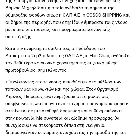
της Υπουργού Κοινωνικής Συνοχής και Οικογένειας, κας.
Δόμνας Μιχαηλίδου, η οποία ανέδειξε τη σημασία της
σύμπραξης φορέων όπως η ΟΛΠ Α.Ε., η COSCO SHIPPING και
οι δήμοι της περιοχής, που στηρίζουν έμπρακτα τους νέους
μέσα από υποτροφίες και προγράμματα κοινωνικής
υποστήριξης.
Κατά την εναρκτήρια ομιλία του, ο Πρόεδρος του
Διοικητικού Συμβουλίου της ΟΛΠ Α.Ε., κ. Han Chao, ανέδειξε
τον βαθύτερο κοινωνικό χαρακτήρα της συγκεκριμένης
πρωτοβουλίας, σημειώνοντας:
«Επενδύοντας στους νέους, επενδύουμε στο μέλλον των
τοπικών μας κοινωνιών και της χώρας. Στον Οργανισμό
Λιμένος Πειραιώς αναγνωρίζουμε ότι ο ρόλος μας
υπερβαίνει τη λειτουργία ενός ισχυρού οικονομικού φορέα∙
εκτείνεται σε μια σταθερή δέσμευση και ευθύνη απέναντι
στην κοινωνία. Με συνέπεια και αίσθημα προσφοράς, θα
συνεχίσουμε να στεκόμαστε δίπλα στη νέα γενιά,
δημιουργώντας ευκαιρίες, ενισχύοντας την πρόοδό της και