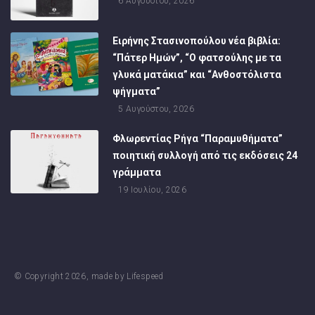
6 Αυγούστου, 2026
Ειρήνης Στασινοπούλου νέα βιβλία:
“Πάτερ Ημών”, “Ο φατσούλης με τα
γλυκά ματάκια” και “Ανθοστόλιστα
ψήγματα”
5 Αυγούστου, 2026
Φλωρεντίας Ρήγα “Παραμυθήματα”
ποιητική συλλογή από τις εκδόσεις 24
γράμματα
19 Ιουλίου, 2026
© Copyright
2026
, made by
Lifespeed