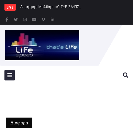
Δημήτρης Μελίδης: «Ο ΣΥΡΙΖΑ-ΠΣ είναι εδώ – πλήρης πολιτι
LIVE
Διάφορα