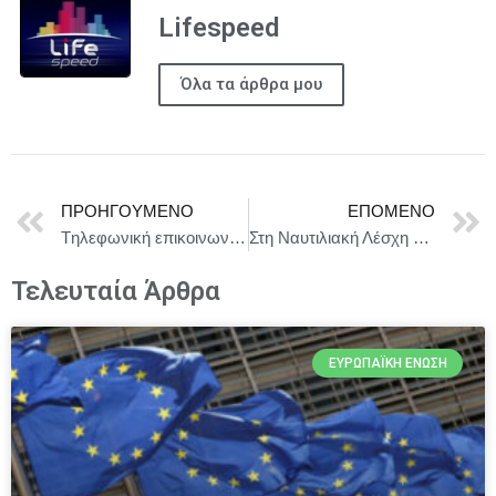
Lifespeed
Όλα τα άρθρα μου
ΠΡΟΗΓΟΎΜΕΝΟ
ΕΠΌΜΕΝΟ
Tηλεφωνική επικοινωνία του Πρωθυπουργού Κυριάκου Μητσοτάκη με τον Πρόεδρο της Κυπριακής Δημοκρατίας Νίκο Χριστοδουλίδη
Στη Ναυτιλιακή Λέσχη Πειραιώς ο φιλοφιλόσοφος και συγγραφέας κος Στέλιος Ράμφος
Τελευταία Άρθρα
ΕΥΡΩΠΑΪΚΉ ΈΝΩΣΗ