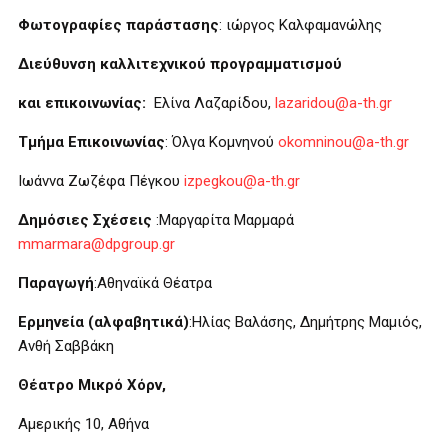
Φωτογραφίες παράστασης
: ιώργος Καλφαμανώλης
Διεύθυνση καλλιτεχνικού προγραμματισμού
και επικοινωνίας:
Ελίνα Λαζαρίδου,
lazaridou@a-th.gr
Τμήμα Επικοινωνίας
: Όλγα Κομνηνού
okomninou@a-th.gr
Ιωάννα Ζωζέφα Πέγκου
izpegkou@a-th.gr
Δημόσιες Σχέσεις
:Μαργαρίτα Μαρμαρά
mmarmara@dpgroup.gr
Παραγωγή
:Αθηναϊκά Θέατρα
Ερμηνεία (αλφαβητικά)
:Ηλίας Βαλάσης, Δημήτρης Μαμιός,
Ανθή Σαββάκη
Θέατρο Μικρό Χόρν,
Αμερικής 10, Aθήνα