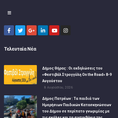
Τελευταία Νέα
Δήμος Θήρας : Οι εκδηλώσεις του
«Φεστιβάλ Στρογγύλη On the Road» 8-9
Αυγούστου
8 Αυγούστου, 2026
Δήμος Πατρέων : Τα παιδιά των
Ημερήσιων Παιδικών Κατασκηνώσεων
του Δήμου σε περίπατο γνωριμίας με
τις σκάλες και τα σιντριβάνια της