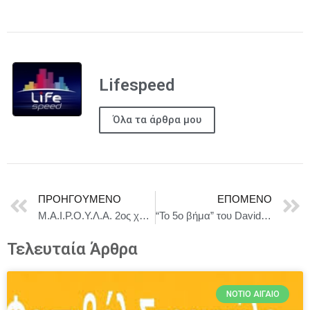
Lifespeed
Όλα τα άρθρα μου
ΠΡΟΗΓΟΎΜΕΝΟ
ΕΠΌΜΕΝΟ
Μ.Α.Ι.Ρ.Ο.Υ.Λ.Α. 2ος χρόνος – Θέατρο Μικρό Χόρν – Έναρξη: Δευτέρα 6 Οκτωβρίου
“To 5ο βήμα” του David Ireland – Θέατρο Μικρό Χόρν – Από 24 Νοεμβρίου
Τελευταία Άρθρα
ΝΌΤΙΟ ΑΙΓΑΊΟ