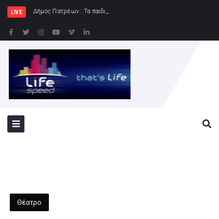
Δήμος Πατρέων : Τα παιδιά των Ημερήσιων Παιδικών Κα
LIVE
Θέατρο