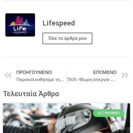
Lifespeed
Όλα τα άρθρα μου
ΠΡΟΗΓΟΎΜΕΝΟ
ΕΠΌΜΕΝΟ
Παρακολουθήσαμε την παράσταση “ΜΑΡΤΥΡΙΑ ΜΙΑΣ ΚΛΕΜΜΕΝΗΣ ΕΦΗΒΕΙΑΣ” – Γράφει η Σοφία Σταθάτου
TAXI: 48ωρη απεργία στις 3 και 4 Φεβρουαρίου
Τελευταία Άρθρα
ΑΣΤΥΝΟΜΙΚΌ