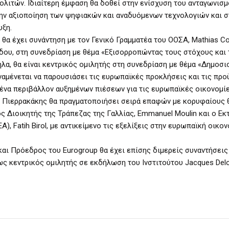
ολιτών. Ιδιαίτερη έμφαση θα δοθεί στην ενίσχυση του ανταγωνισμ
ην αξιοποίηση των ψηφιακών και αναδυόμενων τεχνολογιών και σ
υξη.
ς θα έχει συνάντηση με τον Γενικό Γραμματέα του ΟΟΣΑ, Mathias C
δου, στη συνεδρίαση με θέμα «Εξισορροπώντας τους στόχους και 
λα, θα είναι κεντρικός ομιλητής στη συνεδρίαση με θέμα «Δημοσι
ναμένεται να παρουσιάσει τις ευρωπαϊκές προκλήσεις και τις πρ
 ένα περιβάλλον αυξημένων πιέσεων για τις ευρωπαϊκές οικονομίε
κ. Πιερρακάκης θα πραγματοποιήσει σειρά επαφών με κορυφαίους
ος Διοικητής της Τράπεζας της Γαλλίας, Emmanuel Moulin και ο Ε
), Fatih Birol, με αντικείμενο τις εξελίξεις στην ευρωπαϊκή οικον
αι Πρόεδρος του Eurogroup θα έχει επίσης διμερείς συναντήσεις
 κεντρικός ομιλητής σε εκδήλωση του Ινστιτούτου Jacques Delo