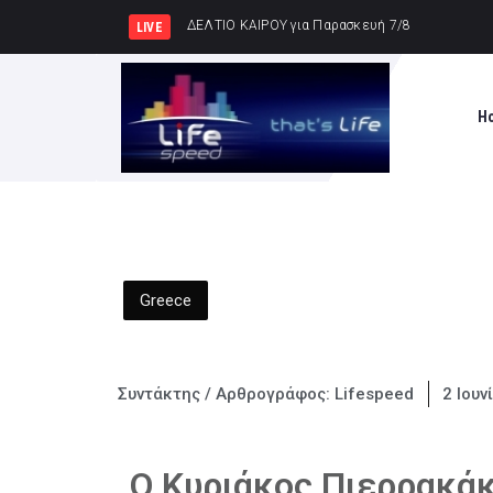
Κυρ. Μητσοτάκης: Η ενίσχυ
LIVE
H
Greece
Συντάκτης / Αρθρογράφος:
Lifespeed
2 Ιουν
Ο Κυριάκος Πιερρακάκ