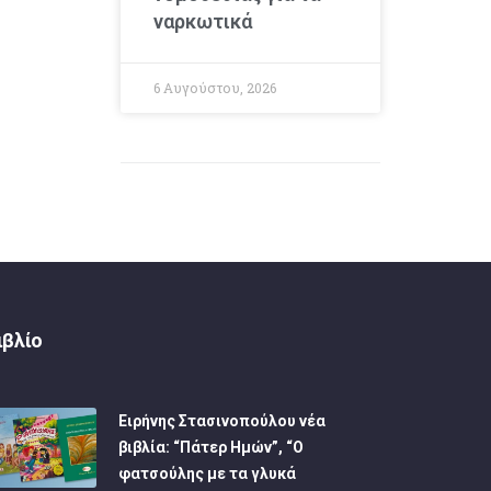
ναρκωτικά
6 Αυγούστου, 2026
ιβλίο
Ειρήνης Στασινοπούλου νέα
βιβλία: “Πάτερ Ημών”, “Ο
φατσούλης με τα γλυκά