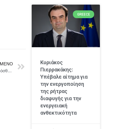
GREECE
Κυριάκος
ΜΕΝΟ
Πιερρακάκης:
Νέα επέκταση της Ψηφιακής Κάρτας Εργασίας σε πρόσθετους κλάδους
Υπέβαλε αίτημα για
την ενεργοποίηση
της ρήτρας
διαφυγής για την
ενεργειακή
ανθεκτικότητα