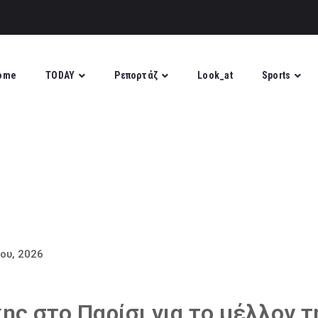
ome
TODAY
Ρεπορτάζ
Look_at
Sports
ίου, 2026
ης στο Παρίσι για το μέλλον τ