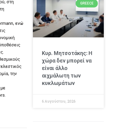
ού, στη
GREECE
τη
ormann, ενώ
τις
ονομική
οϋποθέσεις
ς.
Κυρ. Μητσοτάκης: Η
 θεσμικούς
χώρα δεν μπορεί να
κτελεστικός
είναι άλλο
ομία, την
αιχμάλωτη των
κυκλωμάτων
 με
rs.
6 Αυγούστου, 2026