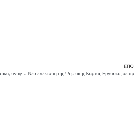
ΕΠΌ
Kυρ, Μητσοτάκης : Για τρεις εβδομάδες ουσιαστικά, ανοίγει εδώ ένα παράθυρο στο μέλλον, στις εξελίξεις, τις καινοτομίες, τις τάσεις που μετασχηματίζουν έναν κλάδο