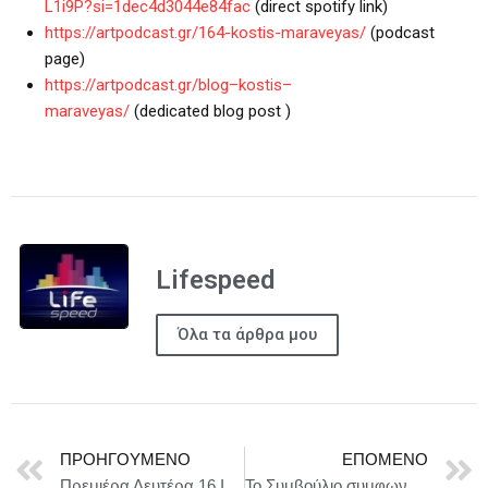
L1i9P?si=1dec4d3044e84fac
(direct spotify link)
https://artpodcast.gr/164-kostis-maraveyas/
(podcast
page)
https
://
artpodcast
.
gr
/
blog
–
kostis
–
maraveyas
/
(dedicated blog post
)
Lifespeed
Όλα τα άρθρα μου
ΠΡΟΗΓΟΎΜΕΝΟ
ΕΠΌΜΕΝΟ
Πρεμιέρα Δευτέρα 16 Ιουνίου στο θέατρο ΑΛΚΜΗΝΗ | ‘Η Ανθρώπινη φωνή με την Κατερίνα Φελλά
Το Συμβούλιο συμφωνεί σε θέση σχετικά με τη νομοθεσία της ΕΕ για τη βελτίωση της νομικής προστασίας των ενηλίκων που χρειάζονται φροντίδα