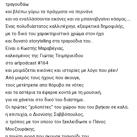
τραγουδάω
και βλέπω γύρω τα πράγματα να περνάνε
και να εναλλάσσονται εικόνες και να μπαινοβγαίνει κόσμος…
Ένας πολυδιάστατος καλλιτέχνησ, εξαιρετικά δημοφιλής,
με το δικό του χαρακτηριστικό χρώμα στον ήχο
και δυνατό storytelling στα τραγούδια του…
Είναι ο Κωστής Μαραβέγιας,
καλεσμένος της Γιώτας Τσιμπρικίδου
στο artpodcast #164
και μοιράζεται εικόνες και ιστορίες με λόγο που ρέει!
Από μικρός τους ήχους που άκουγε,
τους μετέτρεπε απο θόρυβο σε νότες
και τα αστέρια τα έφερνε κοντά με τη μουσική,
για να χάνεται στο δικό΄του διάστημα…
Οι πρώτες “χυλοπίτες” του χώρου που του βγήκαν σε καλό,
η επιτυχία, ο Διονύσης Σαββόπουλος,
ο τρόπος με τον οποίο τον ξεκλείδωσε ο Πάνος
Μουζουράκης,
η πρώτη φορά που άκουσε τραγούδι του