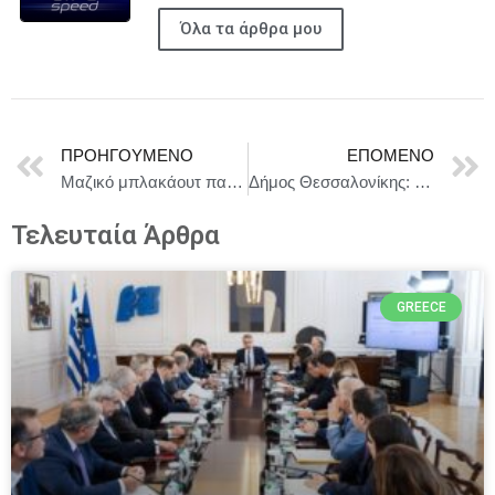
Όλα τα άρθρα μου
ΠΡΟΗΓΟΎΜΕΝΟ
ΕΠΌΜΕΝΟ
Μαζικό μπλακάουτ παραλύει Ισπανία – Πορτογαλία
Δήμος Θεσσαλονίκης: Παραδίδεται προς χρήση το πάρκινγκ στον τερματικό σταθμό Μετρό της Ν. Ελβετίας
Τελευταία Άρθρα
GREECE