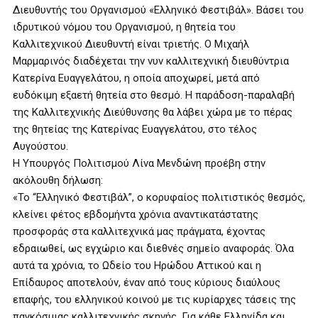
Διευθυντής του Οργανισμού «Ελληνικό Φεστιβάλ». Βάσει του
ιδρυτικού νόμου του Οργανισμού, η θητεία του
Καλλιτεχνικού Διευθυντή είναι τριετής. Ο Μιχαήλ
Μαρμαρινός διαδέχεται την νυν καλλιτεχνική διευθύντρια
Κατερίνα Ευαγγελάτου, η οποία αποχωρεί, μετά από
ευδόκιμη εξαετή θητεία στο θεσμό. Η παράδοση-παραλαβή
της Καλλιτεχνικής Διεύθυνσης θα λάβει χώρα με το πέρας
της θητείας της Κατερίνας Ευαγγελάτου, στο τέλος
Αυγούστου.
Η Υπουργός Πολιτισμού Λίνα Μενδώνη προέβη στην
ακόλουθη δήλωση:
«Το “Ελληνικό Φεστιβάλ”, ο κορυφαίος πολιτιστικός θεσμός,
κλείνει φέτος εβδομήντα χρόνια αναντικατάστατης
προσφοράς στα καλλιτεχνικά μας πράγματα, έχοντας
εδραιωθεί, ως εγχώριο και διεθνές σημείο αναφοράς. Όλα
αυτά τα χρόνια, το Ωδείο του Ηρώδου Αττικού και η
Επίδαυρος αποτελούν, έναν από τους κύριους διαύλους
επαφής, του ελληνικού κοινού με τις κυρίαρχες τάσεις της
παγκόσμιας καλλιτεχνικής σκηνής. Για κάθε Ελληνίδα και