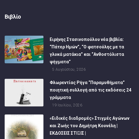
Βιβλίο
Ειρήνης Στασινοπούλου νέα βιβλία:
“Πάτερ Ημών”, “Ο φατσούλης με τα
γλυκά ματάκια” και “Ανθοστόλιστα
ψήγματα”
5 Αυγούστου, 2026
Φλωρεντίας Ρήγα “Παραμυθήματα”
ποιητική συλλογή από τις εκδόσεις 24
γράμματα
19 Ιουλίου, 2026
«Ειδικές διαδρομές» Στιγμές Αγώνων
και Ζωής του Δημήτρη Κουνέλη |
ΕΚΔΟΣΕΙΣ ΣΤΙΞΙΣ |