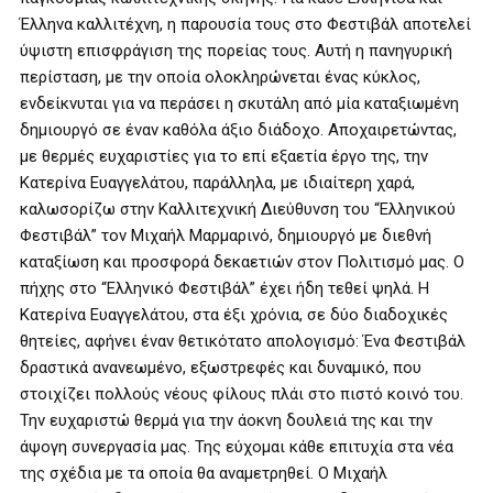
Έλληνα καλλιτέχνη, η παρουσία τους στο Φεστιβάλ αποτελεί
ύψιστη επισφράγιση της πορείας τους. Αυτή η πανηγυρική
περίσταση, με την οποία ολοκληρώνεται ένας κύκλος,
ενδείκνυται για να περάσει η σκυτάλη από μία καταξιωμένη
δημιουργό σε έναν καθόλα άξιο διάδοχο. Αποχαιρετώντας,
με θερμές ευχαριστίες για το επί εξαετία έργο της, την
Κατερίνα Ευαγγελάτου, παράλληλα, με ιδιαίτερη χαρά,
καλωσορίζω στην Καλλιτεχνική Διεύθυνση του “Ελληνικού
Φεστιβάλ” τον Μιχαήλ Μαρμαρινό, δημιουργό με διεθνή
καταξίωση και προσφορά δεκαετιών στον Πολιτισμό μας. Ο
πήχης στο “Ελληνικό Φεστιβάλ” έχει ήδη τεθεί ψηλά. Η
Κατερίνα Ευαγγελάτου, στα έξι χρόνια, σε δύο διαδοχικές
θητείες, αφήνει έναν θετικότατο απολογισμό: Ένα Φεστιβάλ
δραστικά ανανεωμένο, εξωστρεφές και δυναμικό, που
στοιχίζει πολλούς νέους φίλους πλάι στο πιστό κοινό του.
Την ευχαριστώ θερμά για την άοκνη δουλειά της και την
άψογη συνεργασία μας. Της εύχομαι κάθε επιτυχία στα νέα
της σχέδια με τα οποία θα αναμετρηθεί. Ο Μιχαήλ