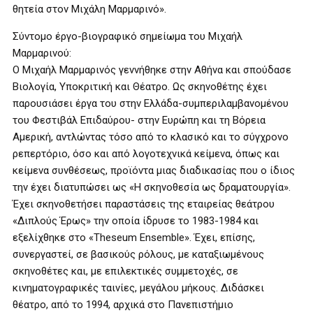
θητεία στον Μιχάλη Μαρμαρινό».
Σύντομο έργο-βιογραφικό σημείωμα του Μιχαήλ
Μαρμαρινού:
Ο Μιχαήλ Μαρμαρινός γεννήθηκε στην Αθήνα και σπούδασε
Βιολογία, Υποκριτική και Θέατρο. Ως σκηνοθέτης έχει
παρουσιάσει έργα του στην Ελλάδα-συμπεριλαμβανομένου
του Φεστιβάλ Επιδαύρου- στην Ευρώπη και τη Βόρεια
Αμερική, αντλώντας τόσο από το κλασικό και το σύγχρονο
ρεπερτόριο, όσο και από λογοτεχνικά κείμενα, όπως και
κείμενα συνθέσεως, προϊόντα μιας διαδικασίας που ο ίδιος
την έχει διατυπώσει ως «Η σκηνοθεσία ως δραματουργία».
Έχει σκηνοθετήσει παραστάσεις της εταιρείας θεάτρου
«Διπλούς Έρως» την οποία ίδρυσε το 1983-1984 και
εξελίχθηκε στο «Theseum Ensemble». Έχει, επίσης,
συνεργαστεί, σε βασικούς ρόλους, με καταξιωμένους
σκηνοθέτες και, με επιλεκτικές συμμετοχές, σε
κινηματογραφικές ταινίες, μεγάλου μήκους. Διδάσκει
θέατρο, από το 1994, αρχικά στο Πανεπιστήμιο