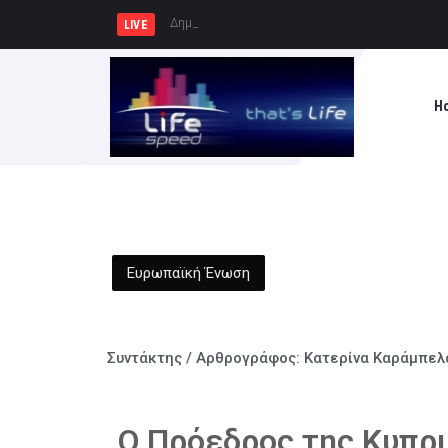
Δημιουργία Παρατηρητηρίου Έργων σ
LIVE
H
Ευρωπαϊκή Ένωση
Συντάκτης / Αρθρογράφος:
Κατερίνα Καράμπελ
Ο Πρόεδρος της Κυπρ