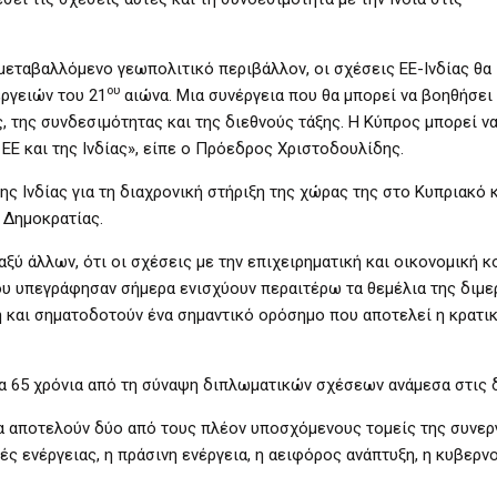
 μεταβαλλόμενο γεωπολιτικό περιβάλλον, οι σχέσεις ΕΕ-Ινδίας θα
ου
ργειών του 21
αιώνα. Μια συνέργεια που θα μπορεί να βοηθήσει
, της συνδεσιμότητας και της διεθνούς τάξης. Η Κύπρος μπορεί ν
ΕΕ και της Ινδίας», είπε ο Πρόεδρος Χριστοδουλίδης.
ς Ινδίας για τη διαχρονική στήριξη της χώρας της στο Κυπριακό κ
 Δημοκρατίας.
αξύ άλλων, ότι οι σχέσεις με την επιχειρηματική και οικονομική κ
που υπεγράφησαν σήμερα ενισχύουν περαιτέρω τα θεμέλια της διμ
κή και σηματοδοτούν ένα σημαντικό ορόσημο που αποτελεί η κρατι
τα 65 χρόνια από τη σύναψη διπλωματικών σχέσεων ανάμεσα στις
ία αποτελούν δύο από τους πλέον υποσχόμενους τομείς της συνερ
ές ενέργειας, η πράσινη ενέργεια, η αειφόρος ανάπτυξη, η κυβερ