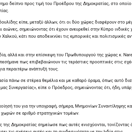
ημο δείπνο προς τιμή του Προέδρου της Δημοκρατίας, στο οποίο
πίας.
ουλίδης είπε, μεταξύ άλλων, ότι οι δύο χώρες διαφέρουν στο μέ
ι αιώνες, σημειώνοντας ότι έχουν ανευρεθεί στην Κύπρο ινδικές 
Χαλκού, κάτι που αποδεικνύει τις εμπορικές και πολιτισμικές α
δία, αλλά και στην επίσκεψη του Πρωθυπουργού της χώρας κ. Nar
πεσήμανε πως επιβεβαιώνουν τις τεράστιες προοπτικές στις σχέ
για περαιτέρω ανάπτυξή τους.
ασία πάνω σε στέρεα θεμέλια και με καθαρό όραμα, όπως αυτό δι
μας Συνεργασίας», είπε ο Πρόεδρος, σημειώνοντας ότι, ήδη, υπά
ίησή του για την υπογραφή, σήμερα, Μνημονίων Συναντίληψης κα
ο χωρών σε αριθμό στρατηγικών τομέων.
ς της Δημοκρατίας σημείωσε πως αυτές ενισχύονται, τονίζοντας ό
ει τις σχέσεις αυτές και τη συνδεσιμότητα με την Ινδία στις