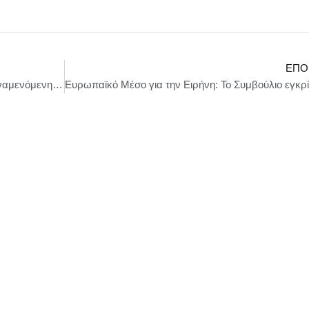
ΕΠΌ
Νέες παραστάσεις στην Αθήνα για την πολυαναμενόμενη «Μήδεια» λόγω πρωτοφανούς ζήτησης. Στις 8 Ιουλίου έρχεται στο ολοκαίνουργιο θέατρο 1.200 θέσεων του Ζαππείου Μεγάρου