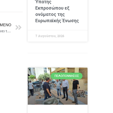
Ύπατης
Εκπροσώπου εξ
ονόματος της
Ευρωπαϊκής Ένωσης
ΜΕΝΟ
Ευρωπαϊκό Μέσο για την Ειρήνη: Το Συμβούλιο εγκρίνει το τρίτο μέτρο διμερούς βοήθειας προς υποστήριξη των Αλβανικών Ενόπλων Δυνάμεων
7 Αυγούστου, 2026
ΠΕΛΟΠΌΝΝΗΣΟΣ