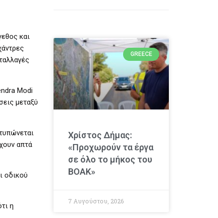
γεθος και
χάντρες
GREECE
νταλλαγές
endra Modi
σεις μεταξύ
ατυπώνεται
Χρίστος Δήμας:
ρχουν απτά
«Προχωρούν τα έργα
σε όλο το μήκος του
ΒΟΑΚ»
ι οδικού
7 Αυγούστου, 2026
τι η