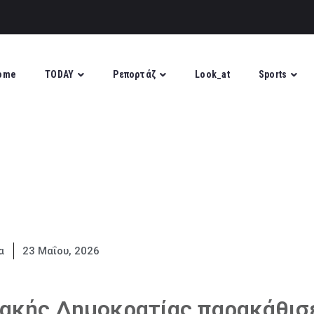
ome
TODAY
Ρεπορτάζ
Look_at
Sports
α
23 Μαΐου, 2026
ιακής Δημοκρατίας παρακάθισ