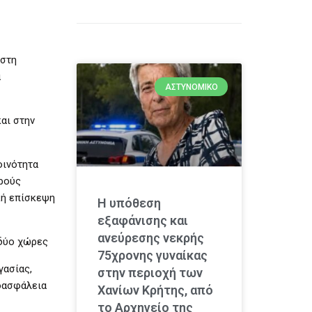
 στη
α
ΑΣΤΥΝΟΜΙΚΌ
αι στην
οινότητα
ερούς
κή επίσκεψη
Η υπόθεση
εξαφάνισης και
ανεύρεσης νεκρής
 δύο χώρες
75χρονης γυναίκας
γασίας,
στην περιοχή των
νοασφάλεια
Χανίων Κρήτης, από
το Αρχηγείο της