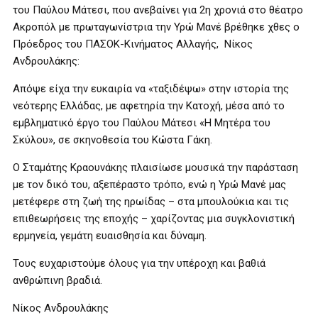
του Παύλου Μάτεσι, που ανεβαίνει για 2η χρονιά στο θέατρο
Ακροπόλ με πρωταγωνίστρια την Υρώ Μανέ βρέθηκε χθες ο
Πρόεδρος του ΠΑΣΟΚ-Κινήματος Αλλαγής, Νίκος
Ανδρουλάκης:
Απόψε είχα την ευκαιρία να «ταξιδέψω» στην ιστορία της
νεότερης Ελλάδας, με αφετηρία την Κατοχή, μέσα από το
εμβληματικό έργο του Παύλου Μάτεσι «Η Μητέρα του
Σκύλου», σε σκηνοθεσία του Κώστα Γάκη.
Ο Σταμάτης Κραουνάκης πλαισίωσε μουσικά την παράσταση
με τον δικό του, αξεπέραστο τρόπο, ενώ η Υρώ Μανέ μας
μετέφερε στη ζωή της ηρωίδας – στα μπουλούκια και τις
επιθεωρήσεις της εποχής – χαρίζοντας μια συγκλονιστική
ερμηνεία, γεμάτη ευαισθησία και δύναμη.
Τους ευχαριστούμε όλους για την υπέροχη και βαθιά
ανθρώπινη βραδιά.
Νίκος Ανδρουλάκης