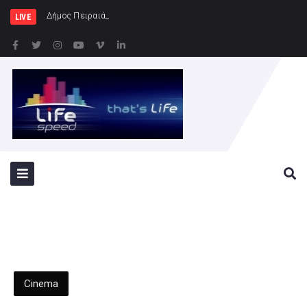
Δήμος Πειραιά : Συγκέντρωση ειδών
LIVE
Cinema