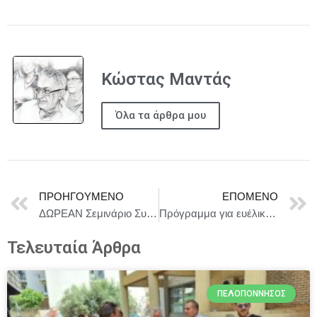
Κώστας Μαντάς
Όλα τα άρθρα μου
ΠΡΟΗΓΟΎΜΕΝΟ
ΕΠΌΜΕΝΟ
ΔΩΡΕΑΝ Σεμινάριο Συγγραφής Σεναρίου της Ένωσης Σεναριογράφων Ελλάδος με την υποστήριξη του Ο.Π.Α.Ν.Δ.Α.
Πρόγραμμα για ευέλικτη και ταχεία αμυντική καινοτομία: Το Συμβούλιο είναι έτοιμο να ξεκινήσει διαπραγματεύσεις με το Ευρωπαϊκό Κοινοβούλιο
Τελευταία Άρθρα
ΠΕΛΟΠΌΝΝΗΣΟΣ