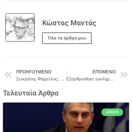
Κώστας Μαντάς
Όλα τα άρθρα μου
ΠΡΟΗΓΟΎΜΕΝΟ
ΕΠΌΜΕΝΟ
Σωκράτης Φάμελλος: «Ο κυβερνητικός εκπρόσωπος θέλει να κρύψει τις ευθύνες την κυβέρνησης για την υποβάθμιση της ασφάλειας στην εργασία»
Εξαρθρώθηκε εγκληματική οργάνωση στη Καλαμάτα, τα μέλη της οποίας είχαν διαπράξει πλήθος κλοπών
Τελευταία Άρθρα
GREECE