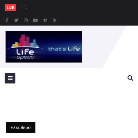
Σύλληψη 46χρονης για π
LIVE
Ελεύθερο