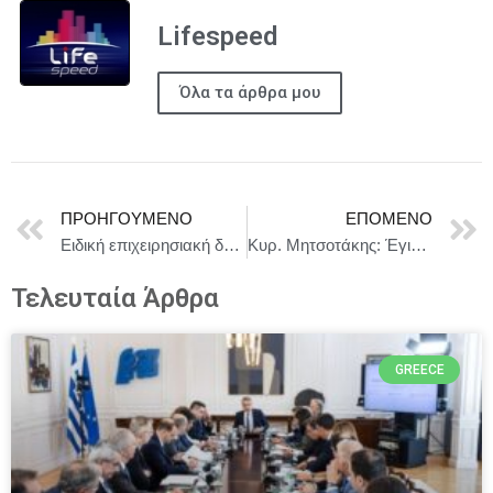
Lifespeed
Όλα τα άρθρα μου
ΠΡΟΗΓΟΎΜΕΝΟ
ΕΠΌΜΕΝΟ
Ειδική επιχειρησιακή δράση για την πρόληψη και αντιμετώπιση της παραβατικότητας των ανηλίκων σε περιοχές του Δήμου Νεάπολης – Συκεών
Κυρ. Μητσοτάκης: Έγιναν σημαντικές προσπάθειες εξυγίανσης του ΟΠΕΚΕΠΕ, όμως αποτύχαμε
Τελευταία Άρθρα
GREECE