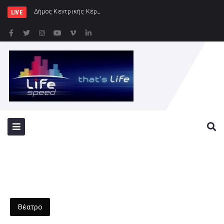
Δήμος Κεντρικής Κέρκυρας και Διαποντίων Νήσων
LIVE
Θέατρο