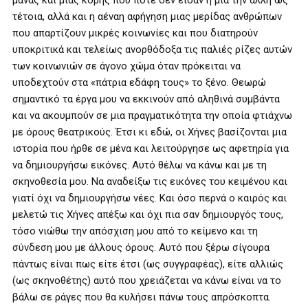
μάνας και μιας κόρης που ποτέ δεν είδαν η μια την άλλη ως
τέτοια, αλλά και η αέναη αφήγηση μιας μερίδας ανθρώπων
που απαρτίζουν μικρές κοινωνίες και που διατηρούν
υποκριτικά και τελείως ανορθόδοξα τις παλιές ρίζες αυτών
των κοινωνιών σε άγονο χώμα όταν πρόκειται να
υποδεχτούν στα «πάτρια εδάφη τους» το ξένο. Θεωρώ
σημαντικό τα έργα μου να εκκινούν από αληθινά συμβάντα
και να ακουμπούν σε μια πραγματικότητα την οποία φτιάχνω
με όρους θεατρικούς. Έτσι κι εδώ, οι Χήνες βασίζονται μια
ιστορία που ήρθε σε μένα και λειτούργησε ως αφετηρία για
να δημιουργήσω εικόνες. Αυτό θέλω να κάνω και με τη
σκηνοθεσία μου. Να αναδείξω τις εικόνες του κειμένου και
γιατί όχι να δημιουργήσω νέες. Και όσο περνά ο καιρός και
μελετώ τις Χήνες απέξω και όχι πια σαν δημιουργός τους,
τόσο νιώθω την απόσχιση μου από το κείμενο και τη
σύνδεση μου με άλλους όρους. Αυτό που ξέρω σίγουρα
πάντως είναι πως είτε έτσι (ως συγγραφέας), είτε αλλιώς
(ως σκηνοθέτης) αυτό που χρειάζεται να κάνω είναι να το
βάλω σε ράγες που θα κυλήσει πάνω τους απρόσκοπτα.