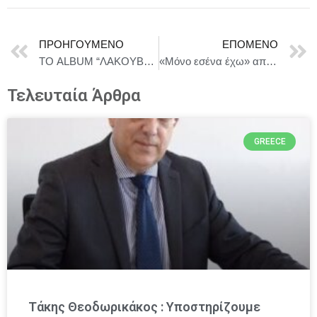
ΠΡΟΗΓΟΎΜΕΝΟ
ΕΠΌΜΕΝΟ
ΤΟ ALBUM “ΛΑΚΟΥΒΑ” ΤΩΝ ΓΙΑΝΝΗ ΔΙΟΝΥΣΙΟΥ ΚΑΙ ΓΙΑΝΝΗ ΠΑΠΑΓΕΩΡΓΙΟΥ ΚΑΙ ΣΕ ΒΙΝΥΛΙΟ!
«Μόνο εσένα έχω» από τη Βασιλική Μιχαλοπούλου και τις «Κασέτες του Μελωδία 99,2 – Οι φωνές του αύριο» Στίχοι – μουσική: Γιώργος Καψάσκης
Τελευταία Άρθρα
GREECE
Τάκης Θεοδωρικάκος : Υποστηρίζουμε