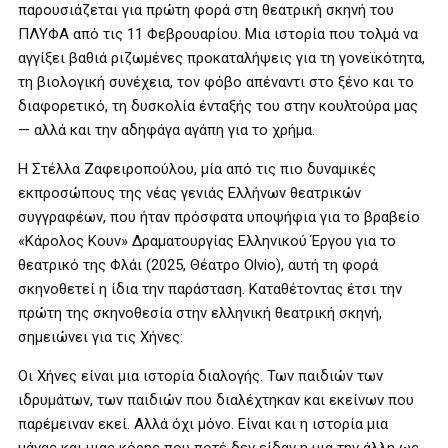
παρουσιάζεται για πρώτη φορά στη θεατρική σκηνή του
ΠΛΥΦΑ από τις 11 Φεβρουαρίου. Μια ιστορία που τολμά να
αγγίξει βαθιά ριζωμένες προκαταλήψεις για τη γονεϊκότητα,
τη βιολογική συνέχεια, τον φόβο απέναντι στο ξένο και το
διαφορετικό, τη δυσκολία ένταξής του στην κουλτούρα μας
— αλλά και την αδηφάγα αγάπη για το χρήμα.
Η Στέλλα Ζαφειροπούλου, μία από τις πιο δυναμικές
εκπροσώπους της νέας γενιάς Ελλήνων θεατρικών
συγγραφέων, που ήταν πρόσφατα υποψήφια για το βραβείο
«Κάρολος Κουν» Δραματουργίας Ελληνικού Έργου για το
θεατρικό της Φλάι (2025, Θέατρο Olvio), αυτή τη φορά
σκηνοθετεί η ίδια την παράσταση. Καταθέτοντας έτσι την
πρώτη της σκηνοθεσία στην ελληνική θεατρική σκηνή,
σημειώνει για τις Χήνες:
Οι Χήνες είναι μια ιστορία διαλογής. Των παιδιών των
ιδρυμάτων, των παιδιών που διαλέχτηκαν και εκείνων που
παρέμειναν εκεί. Αλλά όχι μόνο. Είναι και η ιστορία μια