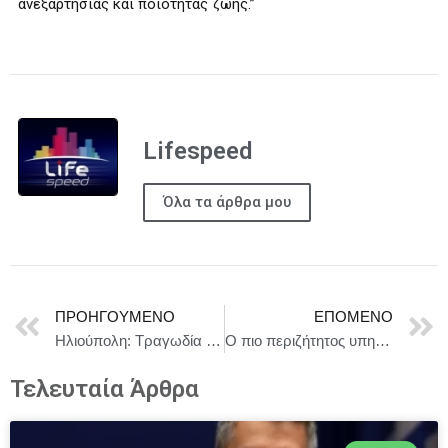
ανεξαρτησίας και ποιότητας ζωής.”
Lifespeed
Όλα τα άρθρα μου
ΠΡΟΗΓΟΎΜΕΝΟ
ΕΠΌΜΕΝΟ
Ηλιούπολη: Τραγωδία δυο 17χρονα κορίτσια έπεσαν από τον έκτο όροφο
Ο πιο περιζήτητος υπηρέτης του περσινού καλοκαιριού επιστρέφει — ο Βασίλης Χαραλαμπόπουλος ξανά στον «Υπηρέτη δύο Αφεντάδων»!
Τελευταία Άρθρα