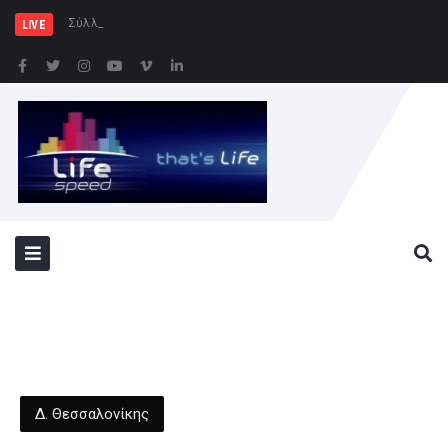
Σύλληψη 46χρονης για παράβα
LIVE
Δ. Θεσσαλονίκης