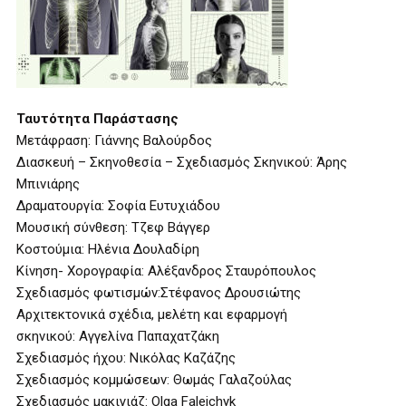
Ταυτότητα Παράστασης
Μετάφραση: Γιάννης Βαλούρδος
Διασκευή – Σκηνοθεσία – Σχεδιασμός Σκηνικού: Άρης
Μπινιάρης
Δραματουργία: Σοφία Ευτυχιάδου
Μουσική σύνθεση: Τζεφ Βάγγερ
Κοστούμια: Ηλένια Δουλαδίρη
Κίνηση- Χορογραφία: Αλέξανδρος Σταυρόπουλος
Σχεδιασμός φωτισμών:Στέφανος Δρουσιώτης
Αρχιτεκτονικά σχέδια, μελέτη και εφαρμογή
σκηνικού: Αγγελίνα Παπαχατζάκη
Σχεδιασμός ήχου: Νικόλας Καζάζης
Σχεδιασμός κομμώσεων: Θωμάς Γαλαζούλας
Σχεδιασμός μακιγιάζ: Olga Faleichyk