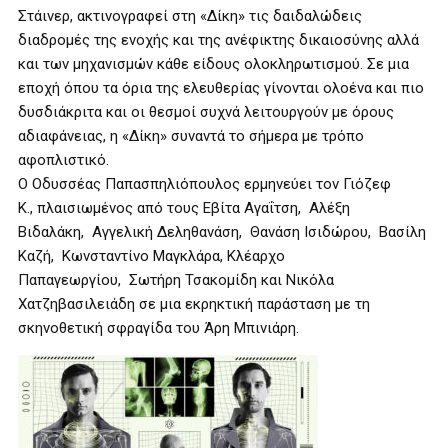
Στάινερ, ακτινογραφεί στη «Δίκη» τις δαιδαλώδεις
διαδρομές της ενοχής και της ανέφικτης δικαιοσύνης αλλά
και των μηχανισμών κάθε είδους ολοκληρωτισμού. Σε μια
εποχή όπου τα όρια της ελευθερίας γίνονται ολοένα και πιο
δυσδιάκριτα και οι θεσμοί συχνά λειτουργούν με όρους
αδιαφάνειας, η «Δίκη» συναντά το σήμερα με τρόπο
αφοπλιστικό.
Ο Οδυσσέας Παπασπηλιόπουλος ερμηνεύει τον Γιόζεφ
Κ., πλαισιωμένος από τους Εβίτα Αγαΐτση, Αλέξη
Βιδαλάκη, Αγγελική Δεληθανάση, Θανάση Ισιδώρου, Βασίλη
Καζή, Κωνσταντίνο Μαγκλάρα, Κλέαρχο
Παπαγεωργίου, Σωτήρη Τσακομίδη και Νικόλα
Χατζηβασιλειάδη σε μια εκρηκτική παράσταση με τη
σκηνοθετική σφραγίδα του Άρη Μπινιάρη.