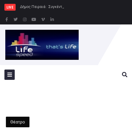
Δήμος Πειραιά : Συγκέντρωση ειδών διατροφής
LIVE
Θέατρο