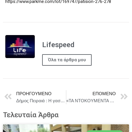
https://www.parkme.com/lot/169747/patision-276-278
Lifespeed
Όλα τα άρθρα μου
ΠΡΟΗΓΟΎΜΕΝΟ
ΕΠΌΜΕΝΟ
Δήμος Πειραιά : Η γαστρονομία της θάλασσας στο επίκεντρο του 4ου Γαστρονομικού Φεστιβάλ του Δήμου
«ΤΑ ΝΤΟΚΟΥΜΕΝΤΑ ΤΟΥ ΠΕΙΡΑΙΑ». Ένα νέο φεστιβάλ ιδρύεται στην πόλη. Αυτό είναι το πρόγραμμά του
Τελευταία Άρθρα