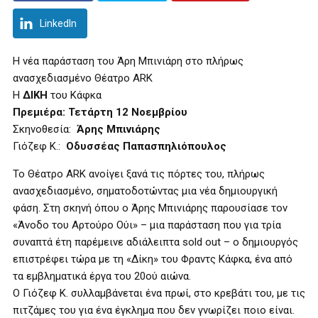
LinkedIn
Η νέα παράσταση του Άρη Μπινιάρη στο πλήρως
ανασχεδιασμένο Θέατρο ARK
Η
ΔΙΚΗ
του Κάφκα
Πρεμιέρα: Τετάρτη 12 Νοεμβρίου
Σκηνοθεσία:
Άρης Μπινιάρης
Γιόζεφ Κ.:
Οδυσσέας Παπασπηλιόπουλος
Το Θέατρο ARK ανοίγει ξανά τις πόρτες του, πλήρως
ανασχεδιασμένο, σηματοδοτώντας μια νέα δημιουργική
φάση. Στη σκηνή όπου ο Άρης Μπινιάρης παρουσίασε τον
«Άνοδο του Αρτούρο Ούι» – μια παράσταση που για τρία
συναπτά έτη παρέμεινε αδιάλειπτα sold out – ο δημιουργός
επιστρέφει τώρα με τη «Δίκη» του Φραντς Κάφκα, ένα από
τα εμβληματικά έργα του 20ού αιώνα.
Ο Γιόζεφ Κ. συλλαμβάνεται ένα πρωί, στο κρεβάτι του, με τις
πιτζάμες του για ένα έγκλημα που δεν γνωρίζει ποιο είναι.