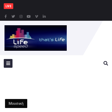
Δήμος Πειραιά : Σ
LIVE
Μουσική