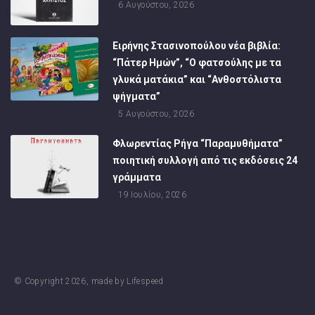
6 Αυγούστου, 2026
Ειρήνης Στασινοπούλου νέα βιβλία:
“Πάτερ Ημών”, “Ο φατσούλης με τα
γλυκά ματάκια” και “Ανθοστόλιστα
ψήγματα”
5 Αυγούστου, 2026
Φλωρεντίας Ρήγα “Παραμυθήματα”
ποιητική συλλογή από τις εκδόσεις 24
γράμματα
19 Ιουλίου, 2026
© Copyright
2026
, made by
Lifespeed