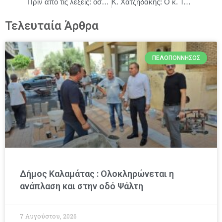
Πριν από τις λέξεις: όσα δεν λέγονται
Κ. Χατζηδάκης: Ο κ. Τσίπρας επανέρχεται με τα ίδια στελέχη και τις ίδιες υποσχέσειςΚ. Χατζηδάκης: Ο κ. Τσίπρας επανέρχεται με τα ίδια στελέχη και τις ίδιες υποσχέσεις
Τελευταία Άρθρα
ΠΕΛΟΠΌΝΝΗΣΟΣ
Δήμος Καλαμάτας : Ολοκληρώνεται η
ανάπλαση και στην οδό Ψάλτη
7 Αυγούστου, 2026