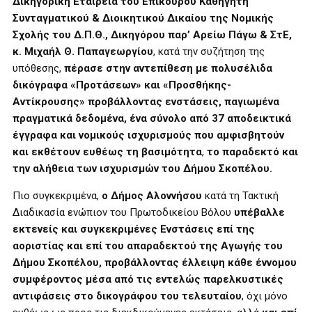
Δικηγορική Εταιρεία του Επίκουρου Καθηγητή
Συνταγματικού & Διοικητικού Δικαίου της Νομικής
Σχολής του Δ.Π.Θ., Δικηγόρου παρ’ Αρείω Πάγω & ΣτΕ,
κ. Μιχαήλ Θ. Παπαγεωργίου
, κατά την συζήτηση της
υπόθεσης,
πέρασε στην αντεπίθεση
με πολυσέλιδα
δικόγραφα «Προτάσεων» και «Προσθήκης-
Αντίκρουσης» προβάλλοντας ενστάσεις, παγιωμένα
πραγματικά δεδομένα, ένα σύνολο από 37 αποδεικτικά
έγγραφα και νομικούς ισχυρισμούς που αμφισβητούν
και εκθέτουν ευθέως τη βασιμότητα
,
το παραδεκτό και
την αλήθεια των ισχυρισμών του Δήμου Σκοπέλου.
Πιο συγκεκριμένα,
ο Δήμος Αλοννήσου
κατά τη Τακτική
Διαδικασία ενώπιον του Πρωτοδικείου Βόλου
υπέβαλλε
εκτενείς και συγκεκριμένες Ενστάσεις επί της
αοριστίας και επί του απαραδεκτού της Αγωγής του
Δήμου Σκοπέλου,
προβάλλοντας έλλειψη κάθε έννομου
συμφέροντος μέσα από τις εντελώς παρελκυστικές
αντιφάσεις
στο δικογράφου του τελευταίου
, όχι μόνο