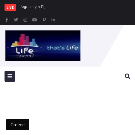
Δημιουργία Παρατηρητηρίου Έργων στην Περι
LIVE
Greece