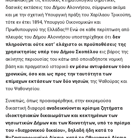
Μανωλάκη με τις επίδικες κτηματολογικά δημοτικές
δασικές εκτάσεις του Δήμου Αλοννήσου, σύμφωνα ακόμα
και με την σχετική Υπουργική πράξη του Χαρίλαου Τρικούπη,
τότε εν έτει 1894, Υπουργού Οικονομικών και
Πρωθυπουργού της Ελλάδας!!! Ενώ σε κάθε περίπτωση από
πλευράς του Δήμου Αλοννήσου υποστηρίχθηκε ότι
δεν
πληρούνται ούτε κατ’ ελάχιστο οι προϋποθέσεις της
χρησικτησίας υπέρ του Δήμου Σκοπέλου
εις βάρος της
ακίνητης περιουσίας του κάτω από οποιαδήποτε νομική
βάση και πραγματικό ιστορικό
εν μέσω αντιφάσεων τόσο
χρονικών, όσο και ως προς την ταυτότητα των
επίμαχων εκτάσεων των δύο νησιών
, της Ψαθούρας και
του Ψαθονησίου.
Συνεπώς, όπως προαναφέρθηκε, στην εκκρεμούσα
δικαστική διαφορά
αναδεικνύονται κρίσιμα ζητήματα
ιδιοκτησιακών δικαιωμάτων και κεκτημένων των
νησιωτικών Δήμων και των Κοινοτήτων, υπό το πρίσμα
του «διαχρονικού δικαίου», δηλαδή ήδη κατά το
Βυζαντινορωμαϊκό Δίκαιο, κατά το Οθωμανικό Δίκαιο,