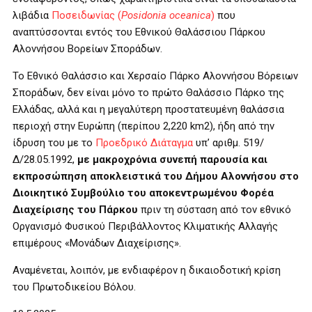
λιβάδια
Ποσειδωνίας (
Posidonia oceanica
)
που
αναπτύσσονται εντός του
Εθνικού Θαλάσσιου Πάρκου
Αλοννήσου Βορείων Σποράδων.
Το Εθνικό Θαλάσσιο και Χερσαίο Πάρκο Αλοννήσου Βόρειων
Σποράδων, δεν είναι μόνο το πρώτο Θαλάσσιο Πάρκο της
Ελλάδας, αλλά και η μεγαλύτερη προστατευμένη θαλάσσια
περιοχή στην Ευρώπη (περίπου 2,220 km2), ήδη από την
ίδρυση του με το
Προεδρικό Διάταγμα
υπ’ αριθμ.
519/
Δ/28.05.1992,
με μακροχρόνια συνεπή παρουσία και
εκπροσώπηση αποκλειστικά του Δήμου Αλοννήσου στο
Διοικητικό Συμβούλιο του αποκεντρωμένου Φορέα
Διαχείρισης του Πάρκου
πριν τη σύσταση από τον εθνικό
Οργανισμό Φυσικού Περιβάλλοντος Κλιματικής Αλλαγής
επιμέρους «Μονάδων Διαχείρισης».
Αναμένεται, λοιπόν, με ενδιαφέρον η δικαιοδοτική κρίση
του Πρωτοδικείου Βόλου.