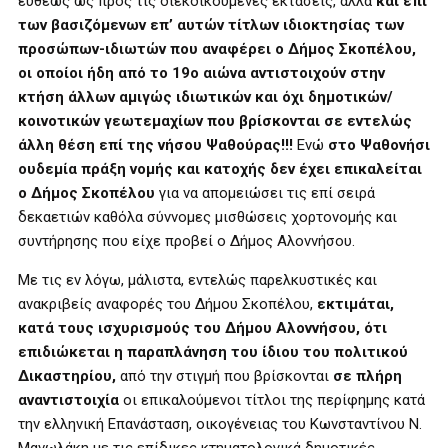
ευθέως ως προς τις διεκδικούμενες εκτάσεις, αλλά
και επί
των βασιζόμενων επ’ αυτών τίτλων ιδιοκτησίας των
προσώπων-ιδιωτών που αναφέρει ο Δήμος Σκοπέλου,
οι οποίοι ήδη από το 19
ο
αιώνα αντιστοιχούν στην
κτήση άλλων αμιγώς ιδιωτικών και όχι δημοτικών/
κοινοτικών γεωτεμαχίων που βρίσκονται σε εντελώς
άλλη θέση επί της νήσου Ψαθούρας!!!
Ενώ
στο Ψαθονήσι
ουδεμία πράξη νομής και κατοχής δεν έχει επικαλείται
ο Δήμος Σκοπέλου
για να απομειώσει τις επί σειρά
δεκαετιών καθόλα σύννομες μισθώσεις χορτονομής και
συντήρησης που είχε προβεί ο Δήμος Αλοννήσου.
Με τις εν λόγω, μάλιστα, εντελώς παρελκυστικές και
ανακριβείς αναφορές του Δήμου Σκοπέλου,
εκτιμάται,
κατά τους ισχυρισμούς του Δήμου Αλοννήσου, ότι
επιδιώκεται η παραπλάνηση του ίδιου του πολιτικού
Δικαστηρίου
,
από την στιγμή που βρίσκονται
σε πλήρη
αναντιστοιχία
οι επικαλούμενοι τίτλοι της περίφημης κατά
την ελληνική Επανάσταση, οικογένειας του Κωνσταντίνου Ν.