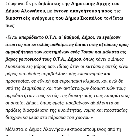
Σύμφωνα δε με
δηλώσεις της Δημοτικής Αρχής του
Δήμου Αλοννήσου
, με
έντονη απογοήτευση προς τις
δικαστικές ενέργειες του Δήμου Σκοπέλου
τονίζεται
πως:
«Είναι
απαράδεκτο Ο.Τ.Α. α΄ βαθμού, Δήμοι, να εγείρουν
άτακτες και εντελώς αυθαίρετες δικαστικές αξιώσεις προς
αμφισβήτηση των κεκτημένων ενός Τόπου και μάλιστα εις
βάρος γειτονικού τους Ο.Τ.Α., Δήμου
, όπως κάνει ο Δήμος
Σκοπέλου εις βάρος μας, ιδίως όταν οι εκτάσεις αυτές είναι
μέρος σπουδαίας περιβαλλοντικής κληρονομιάς και
προστασίας, σε εθνική και ευρωπαϊκή κλίμακα, και ενώ δε
υπό τις δεσμεύσεις και των αντίστοιχων διοικητικών τους
αρμοδιοτήτων τους εντός της διοικητικής τους επικράτειας
οι οικείοι Δήμοι, όπως εμείς, προβαίνουν αδιάλειπτα σε
πράξεις διασφάλισης της κυριότητας, νομής και προστασίας
διαχρονικά μέσα στο πέρασμα του χρόνου.»
Μάλιστα, ο Δήμος Αλοννήσου εκπροσωπούμενος από τη