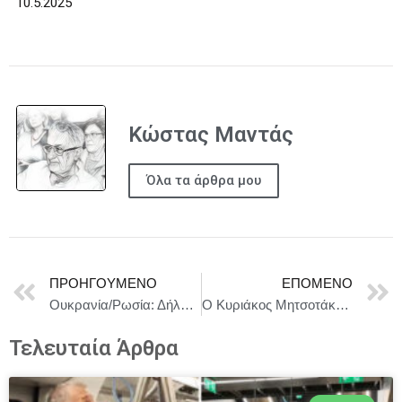
10.5.2025
Κώστας Μαντάς
Όλα τα άρθρα μου
ΠΡΟΗΓΟΎΜΕΝΟ
ΕΠΌΜΕΝΟ
Ουκρανία/Ρωσία: Δήλωση της Ύπατης Εκπροσώπου εξ ονόματος της Ευρωπαϊκής Ένωσης σχετικά με την έκκληση για κατάπαυση του πυρός
Ο Κυριάκος Μητσοτάκης συμμετείχε σε τηλεδιάσκεψη των ηγετών για την Ουκρανία
Τελευταία Άρθρα