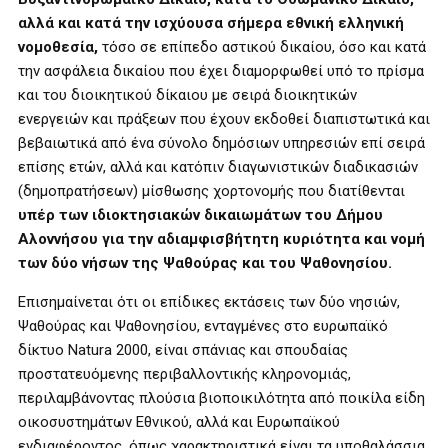
αλλά και κατά την ισχύουσα σήμερα εθνική ελληνική
νομοθεσία,
τόσο σε επίπεδο αστικού δικαίου, όσο και κατά
την ασφάλεια δικαίου που έχει διαμορφωθεί υπό το πρίσμα
και του διοικητικού δίκαιου με σειρά διοικητικών
ενεργειών και πράξεων που έχουν εκδοθεί διαπιστωτικά και
βεβαιωτικά από ένα σύνολο δημόσιων υπηρεσιών επί σειρά
επίσης ετών, αλλά και κατόπιν διαγωνιστικών διαδικασιών
(δημοπρατήσεων) μίσθωσης χορτονομής που διατίθενται
υπέρ των ιδιοκτησιακών δικαιωμάτων του Δήμου
Αλοννήσου για την αδιαμφισβήτητη κυριότητα και νομή
των δύο νήσων της Ψαθούρας και του Ψαθονησίου.
Επισημαίνεται ότι οι επίδικες εκτάσεις των δύο νησιών,
Ψαθούρας και Ψαθονησίου, ενταγμένες στο ευρωπαϊκό
δίκτυο Natura 2000, είναι σπάνιας και σπουδαίας
προστατευόμενης περιβαλλοντικής κληρονομιάς,
περιλαμβάνοντας πλούσια βιοποικιλότητα
από ποικίλα είδη
οικοσυστημάτων Εθνικού, αλλά και Ευρωπαϊκού
ενδιαφέροντος, όπως χαρακτηριστικά είναι τα υποθαλάσσια