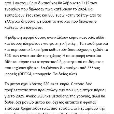
από 1 εκατομμύριο δικαιούχοι θα λάβουν το 1/12 των
ενοικίων που δήλωσαν πως κατέβαλαν το 2024. Θα
εισπράξουν έτσι έως και 800 ευρώ «στην τσέπη» από το
ελληνικό δημόσιο, με βάση το ενοίκιο που δηλώνει ο
καθένας ότι πληρώνει.
Η ρύθμιση αφορά όσους ενοικιάζουν κύρια κατοικία, αλλά
και όσους πληρώνουν για φοιτητική στέγη. Τα εισοδηματικά
και περιουσιακά κριτήρια καθιστούν δικαιούχους σχεδόν το
80% των ενοικιαστών της χώρας. Η επιστροφή ενοικίου
δίδεται πέραν του στεγαστικού ή φοιτητικού επιδόματος
που ισχύουν ήδη και λαμβάνουν δικαιούχοι από άλλους
φορείς (ΟΠΕΚΑ, υπουργείο Παιδείας κλπ).
Το μέτρο έχει κόστος 230 εκατ. ευρώ. Ωστόσο δεν
προβλεπόταν στον προϋπολογισμό που ψηφίστηκε πέρυσι
για το 2025. Ανακοινώθηκε μεσούσης της χρονιάς, αλλά θα
δοθεί όχι μόνιμο μέτρο και όχι ως έκτακτο ή εφάπαξ
επίδομα. Χρηματοδοτείται από έσοδα από περιορισμό της