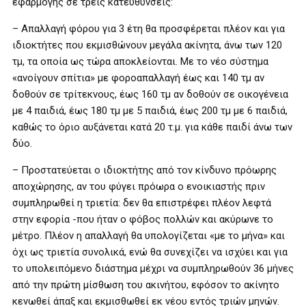
εφαρμογής σε τρεις κατευθύνσεις:
– Απαλλαγή φόρου για 3 έτη θα προσφέρεται πλέον και για
ιδιοκτήτες που εκμισθώνουν μεγάλα ακίνητα, άνω των 120
τμ, τα οποία ως τώρα αποκλείονται. Με το νέο σύστημα
«ανοίγουν σπίτια» με φοροαπαλλαγή έως και 140 τμ αν
δοθούν σε τρίτεκνους, έως 160 τμ αν δοθούν σε οικογένεια
με 4 παιδιά, έως 180 τμ με 5 παιδιά, έως 200 τμ με 6 παιδιά,
καθώς το όριο αυξάνεται κατά 20 τ.μ. για κάθε παιδί άνω των
δύο.
– Προστατεύεται ο ιδιοκτήτης από τον κίνδυνο πρόωρης
αποχώρησης, αν του φύγει πρόωρα ο ενοικιαστής πριν
συμπληρωθεί η τριετία: δεν θα επιστρέφει πλέον λεφτά
στην εφορία -που ήταν ο φόβος πολλών και ακύρωνε το
μέτρο. Πλέον η απαλλαγή θα υπολογίζεται «με το μήνα» και
όχι ως τριετία συνολικά, ενώ θα συνεχίζει να ισχύει και για
το υπολειπόμενο διάστημα μέχρι να συμπληρωθούν 36 μήνες
από την πρώτη μίσθωση του ακινήτου, εφόσον το ακίνητο
κενωθεί άπαξ και εκμισθωθεί εκ νέου εντός τριών μηνών.