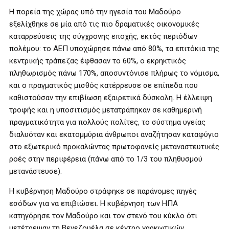
Η πορεία της χώρας υπό την ηγεσία του Μαδούρο
εξελίχθηκε σε μία από τις πιο δραματικές οικονομικές
καταρρεύσεις της σύγχρονης εποχής, εκτός περιόδων
πολέμου: το ΑΕΠ υποχώρησε πάνω από 80%, τα επιτόκια της
κεντρικής τράπεζας έφθασαν το 60%, ο εκρηκτικός
πληθωρισμός πάνω 170%, αποσυντόνισε πλήρως το νόμισμα,
και ο πραγματικός μισθός κατέρρευσε σε επίπεδα που
καθιστούσαν την επιβίωση εξαιρετικά δύσκολη. Η έλλειψη
τροφής και η υποσιτισμός μετατράπηκαν σε καθημερινή
πραγματικότητα για πολλούς πολίτες, το σύστημα υγείας
διαλυόταν και εκατομμύρια άνθρωποι αναζήτησαν καταφύγιο
στο εξωτερικό προκαλώντας πρωτοφανείς μεταναστευτικές
ροές στην περιφέρεια (πάνω από το 1/3 του πληθυσμού
μετανάστευσε).
Η κυβέρνηση Μαδούρο στράφηκε σε παράνομες πηγές
εσόδων για να επιβιώσει. Η κυβέρνηση των ΗΠΑ
κατηγόρησε τον Μαδούρο και τον στενό του κύκλο ότι
μετέτρεψαν τη Βενεζουέλα σε κέντρο ναρκωτικών.