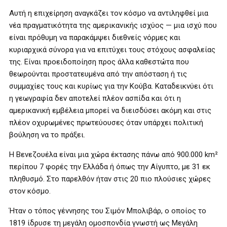
Αυτή η επιχείρηση αναγκάζει τον κόσμο να αντιληφθεί μια
νέα πραγματικότητα της αμερικανικής ισχύος — μια ισχύ που
είναι πρόθυμη να παρακάμψει διεθνείς νόρμες και
κυριαρχικά σύνορα για να επιτύχει τους στόχους ασφαλείας
της. Είναι προειδοποίηση προς άλλα καθεστώτα που
θεωρούνται προστατευμένα από την απόσταση ή τις
συμμαχίες τους και κυρίως για την Κούβα. Καταδεικνύει ότι
η γεωγραφία δεν αποτελεί πλέον ασπίδα και ότι η
αμερικανική εμβέλεια μπορεί να διεισδύσει ακόμη και στις
πλέον οχυρωμένες πρωτεύουσες όταν υπάρχει πολιτική
βούληση να το πράξει.
Η Βενεζουέλα είναι μια χώρα έκτασης πάνω από 900.000 km²
περίπου 7 φορές την Ελλάδα ή όπως την Αίγυπτο, με 31 εκ
πληθυσμό. Στο παρελθόν ήταν στις 20 πιο πλούσιες χώρες
στον κόσμο.
Ήταν ο τόπος γέννησης του Σιμόν Μπολιβάρ, ο οποίος το
1819 ίδρυσε τη μεγάλη ομοσπονδία γνωστή ως Μεγάλη