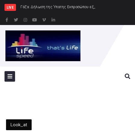
Γάζα: Δήλωση της Ύπατης Εκπροσώπου εξ ονόματος της Ευρωπαϊκής Ένωσης
LIVE
Look_at