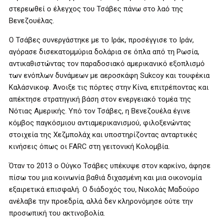
στερεωθεί ο έλεγχος του Τσάβες πάνω στο λαό της
Βενεζουέλας.
Ο Τσάβες συνεργάστηκε με το Ιράκ, προσέγγισε το Ιράν,
αγόρασε δισεκατομμύρια δολάρια σε όπλα από τη Ρωσία,
αντικαθιστώντας τον παραδοσιακό αμερικανικό εξοπλισμό
των ενόπλων δυνάμεων με αεροσκάφη Sukcoy και τουφέκια
Καλάσνικοφ. Άνοιξε τις πόρτες στην Κίνα, επιτρέποντας και
απέκτησε στρατηγική βάση στον ενεργειακό τομέα της
Νότιας Αμερικής. Υπό τον Τσάβες, η Βενεζουέλα έγινε
κόμβος παγκόσμιου αντιαμερικανισμού, φιλοξενώντας
στοιχεία της Χεζμπολάχ και υποστηρίζοντας ανταρτικές
κινήσεις όπως οι FARC στη γειτονική Κολομβία.
Όταν το 2013 ο Ούγκο Τσάβες υπέκυψε στον καρκίνο, άφησε
πίσω του μια κοινωνία βαθιά διχασμένη και μια οικονομία
εξαιρετικά επισφαλή. Ο διάδοχός του, Νικολάς Μαδούρο
ανέλαβε την προεδρία, αλλά δεν κληρονόμησε ούτε την
προσωπική του ακτινοβολία.