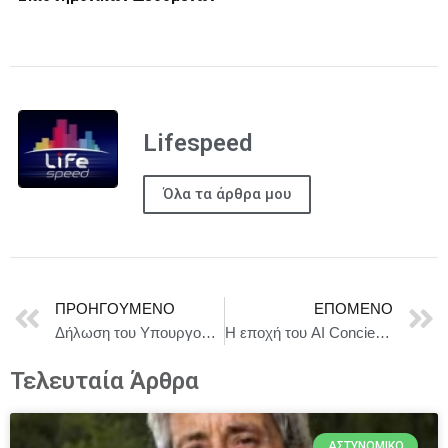
Lifespeed
Όλα τα άρθρα μου
ΠΡΟΗΓΟΎΜΕΝΟ
ΕΠΌΜΕΝΟ
Δήλωση του Υπουργού Υποδομών και Μεταφορών Χρίστου Δήμα σχετικά με την αποκατάσταση του προβλήματος στη διεξαγωγή των πτήσεω
Η εποχή του AI Concierge στην υγεία: το νέο “secret weapon” για τον ιατρικό τουρισμό
Τελευταία Άρθρα
ΑΣΤΥΝΟΜΙΚΌ