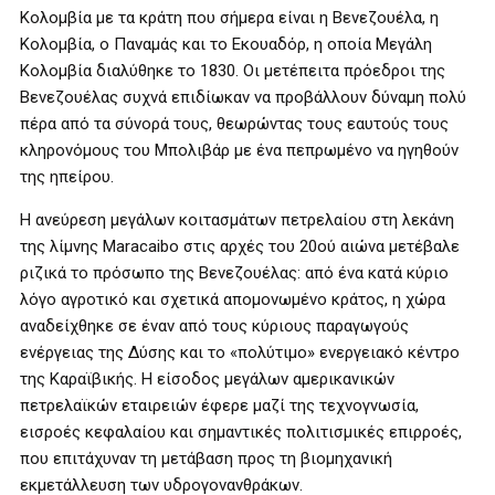
Κολομβία με τα κράτη που σήμερα είναι η Βενεζουέλα, η
Κολομβία, ο Παναμάς και το Εκουαδόρ, η οποία Μεγάλη
Κολομβία διαλύθηκε το 1830. Οι μετέπειτα πρόεδροι της
Βενεζουέλας συχνά επιδίωκαν να προβάλλουν δύναμη πολύ
πέρα από τα σύνορά τους, θεωρώντας τους εαυτούς τους
κληρονόμους του Μπολιβάρ με ένα πεπρωμένο να ηγηθούν
της ηπείρου.
Η ανεύρεση μεγάλων κοιτασμάτων πετρελαίου στη λεκάνη
της λίμνης Maracaibo στις αρχές του 20ού αιώνα μετέβαλε
ριζικά το πρόσωπο της Βενεζουέλας: από ένα κατά κύριο
λόγο αγροτικό και σχετικά απομονωμένο κράτος, η χώρα
αναδείχθηκε σε έναν από τους κύριους παραγωγούς
ενέργειας της Δύσης και το «πολύτιμο» ενεργειακό κέντρο
της Καραϊβικής. Η είσοδος μεγάλων αμερικανικών
πετρελαϊκών εταιρειών έφερε μαζί της τεχνογνωσία,
εισροές κεφαλαίου και σημαντικές πολιτισμικές επιρροές,
που επιτάχυναν τη μετάβαση προς τη βιομηχανική
εκμετάλλευση των υδρογονανθράκων.