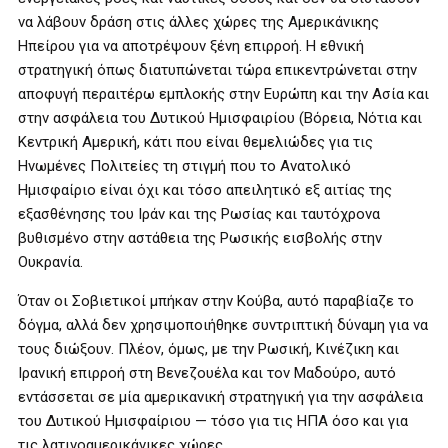
να λάβουν δράση στις άλλες χώρες της Αμερικάνικης
Ηπείρου για να αποτρέψουν ξένη επιρροή. Η εθνική
στρατηγική όπως διατυπώνεται τώρα επικεντρώνεται στην
αποφυγή περαιτέρω εμπλοκής στην Ευρώπη και την Ασία και
στην ασφάλεια του Δυτικού Ημισφαιρίου (Βόρεια, Νότια και
Κεντρική Αμερική, κάτι που είναι θεμελιώδες για τις
Ηνωμένες Πολιτείες τη στιγμή που το Ανατολικό
Ημισφαίριο είναι όχι και τόσο απειλητικό εξ αιτίας της
εξασθένησης του Ιράν και της Ρωσίας και ταυτόχρονα
βυθισμένο στην αστάθεια της Ρωσικής εισβολής στην
Ουκρανία.
Όταν οι Σοβιετικοί μπήκαν στην Κούβα, αυτό παραβίαζε το
δόγμα, αλλά δεν χρησιμοποιήθηκε συντριπτική δύναμη για να
τους διώξουν. Πλέον, όμως, με την Ρωσική, Κινέζικη και
Ιρανική επιρροή στη Βενεζουέλα και τον Μαδούρο, αυτό
εντάσσεται σε μία αμερικανική στρατηγική για την ασφάλεια
του Δυτικού Ημισφαίριου — τόσο για τις ΗΠΑ όσο και για
τις λατινοαμερικάνικες χώρες.