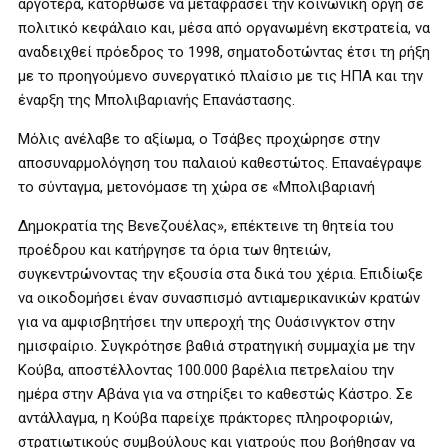
αργότερα, κατόρθωσε να μεταφράσει την κοινωνική οργή σε
πολιτικό κεφάλαιο και, μέσα από οργανωμένη εκστρατεία, να
αναδειχθεί πρόεδρος το 1998, σηματοδοτώντας έτσι τη ρήξη
με το προηγούμενο συνεργατικό πλαίσιο με τις ΗΠΑ και την
έναρξη της Μπολιβαριανής Επανάστασης.
Μόλις ανέλαβε το αξίωμα, ο Τσάβες προχώρησε στην
αποσυναρμολόγηση του παλαιού καθεστώτος. Επαναέγραψε
το σύνταγμα, μετονόμασε τη χώρα σε «Μπολιβαριανή
Δημοκρατία της Βενεζουέλας», επέκτεινε τη θητεία του
προέδρου και κατήργησε τα όρια των θητειών,
συγκεντρώνοντας την εξουσία στα δικά του χέρια. Επιδίωξε
να οικοδομήσει έναν συνασπισμό αντιαμερικανικών κρατών
για να αμφισβητήσει την υπεροχή της Ουάσινγκτον στην
ημισφαίριο. Συγκρότησε βαθιά στρατηγική συμμαχία με την
Κούβα, αποστέλλοντας 100.000 βαρέλια πετρελαίου την
ημέρα στην Αβάνα για να στηρίξει το καθεστώς Κάστρο. Σε
αντάλλαγμα, η Κούβα παρείχε πράκτορες πληροφοριών,
στρατιωτικούς συμβούλους και γιατρούς που βοήθησαν να