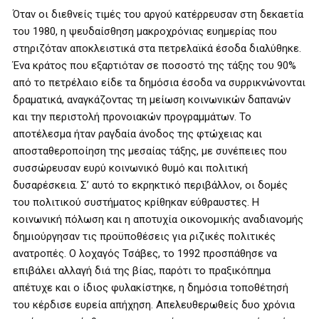
Όταν οι διεθνείς τιμές του αργού κατέρρευσαν στη δεκαετία
του 1980, η ψευδαίσθηση μακροχρόνιας ευημερίας που
στηριζόταν αποκλειστικά στα πετρελαϊκά έσοδα διαλύθηκε.
Ένα κράτος που εξαρτιόταν σε ποσοστό της τάξης του 90%
από το πετρέλαιο είδε τα δημόσια έσοδα να συρρικνώνονται
δραματικά, αναγκάζοντας τη μείωση κοινωνικών δαπανών
και την περιστολή προνοιακών προγραμμάτων. Το
αποτέλεσμα ήταν ραγδαία άνοδος της φτώχειας και
αποσταθεροποίηση της μεσαίας τάξης, με συνέπειες που
συσσώρευσαν ευρύ κοινωνικό θυμό και πολιτική
δυσαρέσκεια. Σ’ αυτό το εκρηκτικό περιβάλλον, οι δομές
του πολιτικού συστήματος κρίθηκαν εύθραυστες. Η
κοινωνική πόλωση και η αποτυχία οικονομικής αναδιανομής
δημιούργησαν τις προϋποθέσεις για ριζικές πολιτικές
ανατροπές. Ο λοχαγός Τσάβες, το 1992 προσπάθησε να
επιβάλει αλλαγή διά της βίας, παρότι το πραξικόπημα
απέτυχε και ο ίδιος φυλακίστηκε, η δημόσια τοποθέτησή
του κέρδισε ευρεία απήχηση. Απελευθερωθείς δυο χρόνια