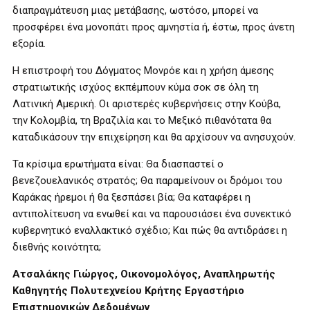
διαπραγμάτευση μιας μετάβασης, ωστόσο, μπορεί να
προσφέρει ένα μονοπάτι προς αμνηστία ή, έστω, προς άνετη
εξορία.
Η επιστροφή του Δόγματος Μονρόε και η χρήση άμεσης
στρατιωτικής ισχύος εκπέμπουν κύμα σοκ σε όλη τη
Λατινική Αμερική. Οι αριστερές κυβερνήσεις στην Κούβα,
την Κολομβία, τη Βραζιλία και το Μεξικό πιθανότατα θα
καταδικάσουν την επιχείρηση και θα αρχίσουν να ανησυχούν.
Τα κρίσιμα ερωτήματα είναι: Θα διασπαστεί ο
βενεζουελανικός στρατός; Θα παραμείνουν οι δρόμοι του
Καράκας ήρεμοι ή θα ξεσπάσει βία; Θα καταφέρει η
αντιπολίτευση να ενωθεί και να παρουσιάσει ένα συνεκτικό
κυβερνητικό εναλλακτικό σχέδιο; Και πώς θα αντιδράσει η
διεθνής κοινότητα;
Ατσαλάκης Γιώργος, Οικονομολόγος, Αναπληρωτής
Καθηγητής
Πολυτεχνείου Κρήτης Εργαστήριο
Επιστημονικών Δεδομένων