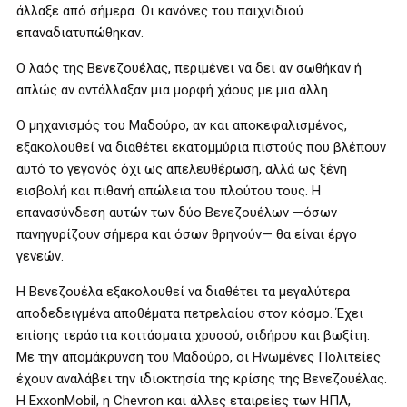
άλλαξε από σήμερα. Οι κανόνες του παιχνιδιού
επαναδιατυπώθηκαν.
Ο λαός της Βενεζουέλας, περιμένει να δει αν σωθήκαν ή
απλώς αν αντάλλαξαν μια μορφή χάους με μια άλλη.
Ο μηχανισμός του Μαδούρο, αν και αποκεφαλισμένος,
εξακολουθεί να διαθέτει εκατομμύρια πιστούς που βλέπουν
αυτό το γεγονός όχι ως απελευθέρωση, αλλά ως ξένη
εισβολή και πιθανή απώλεια του πλούτου τους. Η
επανασύνδεση αυτών των δύο Βενεζουέλων —όσων
πανηγυρίζουν σήμερα και όσων θρηνούν— θα είναι έργο
γενεών.
Η Βενεζουέλα εξακολουθεί να διαθέτει τα μεγαλύτερα
αποδεδειγμένα αποθέματα πετρελαίου στον κόσμο. Έχει
επίσης τεράστια κοιτάσματα χρυσού, σιδήρου και βωξίτη.
Με την απομάκρυνση του Μαδούρο, οι Ηνωμένες Πολιτείες
έχουν αναλάβει την ιδιοκτησία της κρίσης της Βενεζουέλας.
Η ExxonMobil, η Chevron και άλλες εταιρείες των ΗΠΑ,