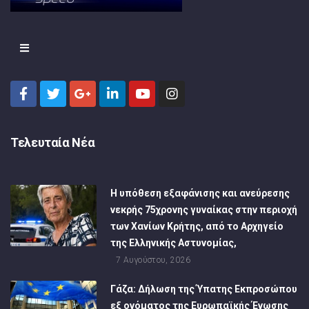
Τελευταία Νέα
Η υπόθεση εξαφάνισης και ανεύρεσης
νεκρής 75χρονης γυναίκας στην περιοχή
των Χανίων Κρήτης, από το Αρχηγείο
της Ελληνικής Αστυνομίας,
7 Αυγούστου, 2026
Γάζα: Δήλωση της Ύπατης Εκπροσώπου
εξ ονόματος της Ευρωπαϊκής Ένωσης