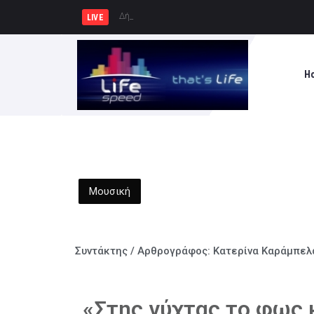
Δήμος Πατρέων : Τα παιδιά των Η
LIVE
H
Μουσική
Συντάκτης / Αρθρογράφος:
Κατερίνα Καράμπελ
«Στης νύχτας το φως 