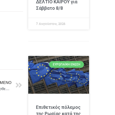
ΔΕΛΤΙΟ ΚΑΙΡΟΥ για
Σάββατο 8/8
7 Αυγούστου, 2026
ΕΥΡΩΠΑΪΚΉ ΈΝΩΣΗ
ΜΕΝΟ
Πρωτοβουλία κοινωνικής στήριξης για γυναίκες και ασθενείς σε ευάλωτη θέση Απο την θεατρική παράστση “Ανθρώπινη Φωνή”στο θέατρο Αλκμήνη
Επιθετικός πόλεμος
της Ρωσίας κατά της