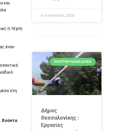
α και
ολα
8 Αυγούστου, 2026
πως η τέχνη
ας έναν
ΚΕΝΤΡΙΚΉ ΜΑΚΕΔΟΝΊΑ
ροσεκτικά
οναδικό
 μέσα στη
Δήμος
Θεσσαλονίκης :
, Χούντα
Εργασίες