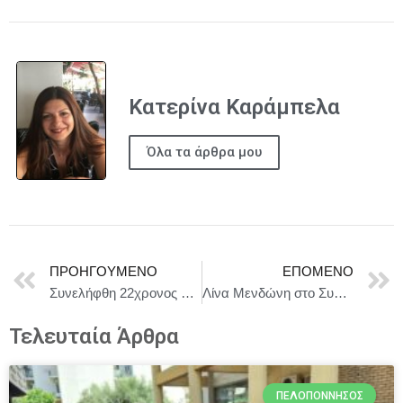
Κατερίνα Καράμπελα
Όλα τα άρθρα μου
ΠΡΟΗΓΟΎΜΕΝΟ
ΕΠΌΜΕΝΟ
Συνελήφθη 22χρονος ημεδαπός για διακίνηση ακατέργαστης κάνναβης στην περιοχή των Πατησίων
Λίνα Μενδώνη στο Συμβούλιο Υπουργών Πολιτισμού της Ε.Ε.: «Ο Πολιτισμός είναι κρίσιμος παράγοντας ευρωπαϊκής ανθεκτικότητας και άμυνας»
Τελευταία Άρθρα
ΠΕΛΟΠΌΝΝΗΣΟΣ