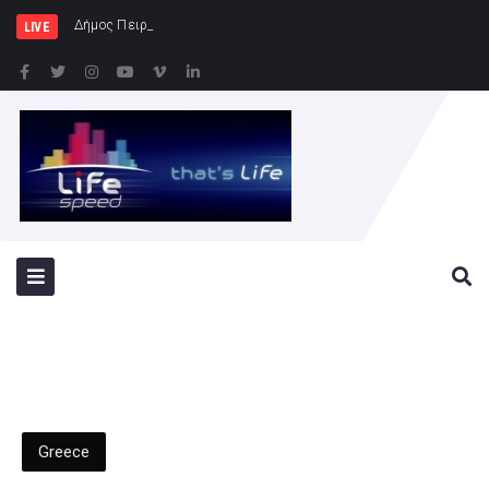
Δήμος Πειραιά : Συγκέντρωση ει
LIVE
Greece