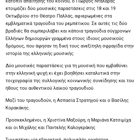
κατόπιν απαίτησης του κοινού, ο Γιώργος Νταλάρας
ετοιμάζει δύο μουσικές παραστάσεις στις 18 και 19
Οκτωβρίου στο Θέατρο Παλλάς, αφιερωμένες στα
εμβληματικά τραγούδια του ρεμπέτικου. Σε αυτές τις δύο
βραδιές θα συμπεριλάβει και κάποια τραγούδια σύγχρονων
Ελλήνων δημιουργών γραμμένα στους ίδιους μουσικούς
δρόμους, που άφησαν τη δική τους ανεξίτηλη σφραγίδα στην
ιστορία της ελληνικής μουσικής.
Δύο μουσικές παραστάσεις για τη μουσική που εμβαθύνει
στην ελληνική ψυχή κι έχει βοηθήσει καταλυτικά στην
τοιχογραφία της συλλογικής κοινωνικής συνείδησης και του
ήθους του αυθεντικού λαϊκού τραγουδιού.
Μαζί του τραγουδούν, η Ασπασία Στρατηγού και ο Βασίλης
Κορακάκης.
Προσκεκλημένοι, η Χριστίνα Μαξούρη, η Μαριάνα Κατσιμίχα
και οι Μιχάλης και Παντελής Καλογεράκης.
Συμμετέχει μία εξαιρετική, πολυμελής ορχήστρα