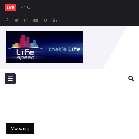
Δήμος Πειραιά : Συγκέντρω
LIVE
Μουσική