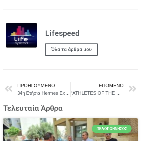
Lifespeed
Όλα τα άρθρα μου
ΠΡΟΗΓΟΎΜΕΝΟ
ΕΠΌΜΕΝΟ
34η Ετήσια Hermes Expo: Ανάδειξη της Ελληνοαμερικανικής Επιχειρηματικότητας, του Πολιτισμού και της Σύνδεσης
“ATHLETES OF THE GODS” – ΤΕΤΑΡΤΗ 10 ΣΕΠΤΕΜΒΡΙΟΥ ΣΤΟ ΩΔΕΙΟ ΗΡΩΔΟΥ ΑΤΤΙΚΟΥ – ΦΙΛΑΝΘΡΩΠΙΚΟ ΣΩΜΑΤΙΟ AURORA
Τελευταία Άρθρα
ΠΕΛΟΠΌΝΝΗΣΟΣ