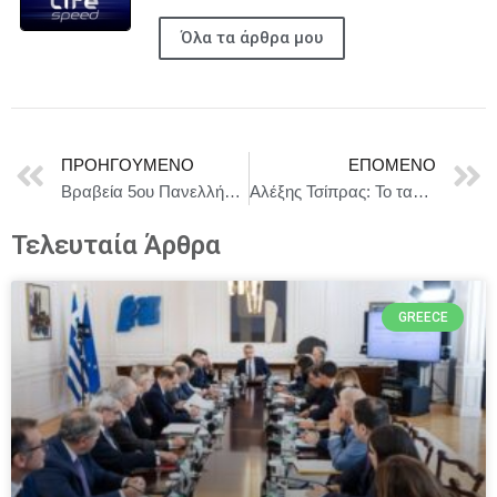
Όλα τα άρθρα μου
ΠΡΟΗΓΟΎΜΕΝΟ
ΕΠΌΜΕΝΟ
Βραβεία 5ου Πανελλήνιου Διαγωνισμού Πρωτότυπων Μονολόγων Συγγραφής και Ερμηνείας επί Σκηνής της Ένωσης Σεναριογράφων Ελλάδος
Αλέξης Τσίπρας: Το ταξίδι συνεχίζεται…
Τελευταία Άρθρα
GREECE