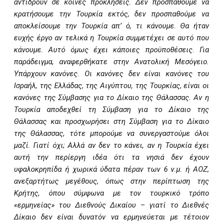
αντιδρούν σε κοινές προκλήσεις. Δεν προσπαθούμε να
κρατήσουμε την Τουρκία εκτός, δεν προσπαθούμε να
αποκλείσουμε την Τουρκία απ’ ό, τι κάνουμε. Θα ήταν
ευχής έργο αν τελικά η Τουρκία συμμετέχει σε αυτό που
κάνουμε. Αυτό όμως έχει κάποιες προϋποθέσεις. Για
παράδειγμα, αναφερθήκατε στην Ανατολική Μεσόγειο.
Υπάρχουν κανόνες. Οι κανόνες δεν είναι κανόνες του
Ισραήλ, της Ελλάδας, της Αιγύπτου, της Τουρκίας, είναι οι
κανόνες της Σύμβασης για το Δίκαιο της Θάλασσας. Αν η
Τουρκία αποδεχθεί τη Σύμβαση για το Δίκαιο της
Θάλασσας και προσχωρήσει στη Σύμβαση για το Δίκαιο
της Θάλασσας, τότε μπορούμε να συνεργαστούμε όλοι
μαζί. Γιατί όχι; Αλλά αν δεν το κάνει, αν η Τουρκία έχει
αυτή την περίεργη ιδέα ότι τα νησιά δεν έχουν
υφαλοκρηπίδα ή χωρικά ύδατα πέραν των 6 ν.μ. ή ΑΟΖ,
ανεξαρτήτως μεγέθους, όπως στην περίπτωση της
Κρήτης, όπου σύμφωνα με τον τουρκικό τρόπο
«ερμηνείας» του Διεθνούς Δικαίου – γιατί το Διεθνές
Δίκαιο δεν είναι δυνατόν να ερμηνεύεται με τέτοιον