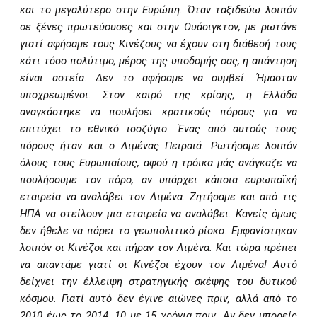
και το μεγαλύτερο στην Ευρώπη. Όταν ταξιδεύω λοιπόν
σε ξένες πρωτεύουσες και στην Ουάσιγκτον, με ρωτάνε
γιατί αφήσαμε τους Κινέζους να έχουν στη διάθεσή τους
κάτι τόσο πολύτιμο, μέρος της υποδομής σας, η απάντηση
είναι αστεία. Δεν το αφήσαμε να συμβεί. Ήμασταν
υποχρεωμένοι. Στον καιρό της κρίσης, η Ελλάδα
αναγκάστηκε να πουλήσει κρατικούς πόρους για να
επιτύχει το εθνικό ισοζύγιο. Ένας από αυτούς τους
πόρους ήταν και ο Λιμένας Πειραιά. Ρωτήσαμε λοιπόν
όλους τους Ευρωπαίους, αφού η τρόικα μάς ανάγκαζε να
πουλήσουμε τον πόρο, αν υπάρχει κάποια ευρωπαϊκή
εταιρεία να αναλάβει τον Λιμένα. Ζητήσαμε και από τις
ΗΠΑ να στείλουν μια εταιρεία να αναλάβει. Κανείς όμως
δεν ήθελε να πάρει το γεωπολιτικό ρίσκο. Εμφανίστηκαν
λοιπόν οι Κινέζοι και πήραν τον Λιμένα. Και τώρα πρέπει
να απαντάμε γιατί οι Κινέζοι έχουν τον Λιμένα! Αυτό
δείχνει την έλλειψη στρατηγικής σκέψης του δυτικού
κόσμου. Γιατί αυτό δεν έγινε αιώνες πριν, αλλά από το
2010 έως το 2014. 10 με 15 χρόνια πριν. Αν δεν μπορείς