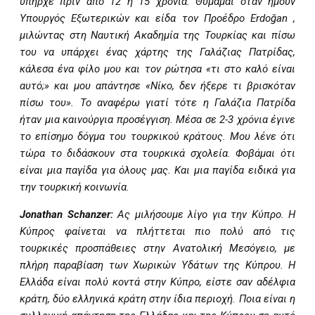
υπήρχε πριν από 12 ή 15 χρόνια. Θυμάμαι όταν ήμουν
Υπουργός Εξωτερικών και είδα τον Προέδρο
Erdo
ğ
an
,
μιλώντας στη Ναυτική Ακαδημία της Τουρκίας και πίσω
του να υπάρχει ένας χάρτης της Γαλάζιας Πατρίδας,
κάλεσα ένα φίλο μου και τον ρώτησα «τι στο καλό είναι
αυτό;» και μου απάντησε «Νίκο, δεν ήξερε τι βρισκόταν
πίσω του». Το αναφέρω γιατί τότε η Γαλάζια Πατρίδα
ήταν μια καινούργια προσέγγιση. Μέσα σε 2-3 χρόνια έγινε
το επίσημο δόγμα του τουρκικού κράτους. Μου λένε ότι
τώρα το διδάσκουν στα τουρκικά σχολεία. Φοβάμαι ότι
είναι μια παγίδα για όλους μας. Και μια παγίδα ειδικά για
την τουρκική κοινωνία.
Jonathan Schanzer:
Ας μιλήσουμε λίγο για την Κύπρο. Η
Κύπρος φαίνεται να πλήττεται πιο πολύ από τις
τουρκικές προσπάθειες στην Ανατολική Μεσόγειο, με
πλήρη παραβίαση των Χωρικών Υδάτων της Κύπρου. Η
Ελλάδα είναι πολύ κοντά στην Κύπρο, είστε σαν αδέλφια
κράτη, δύο ελληνικά κράτη στην ίδια περιοχή. Ποια είναι η