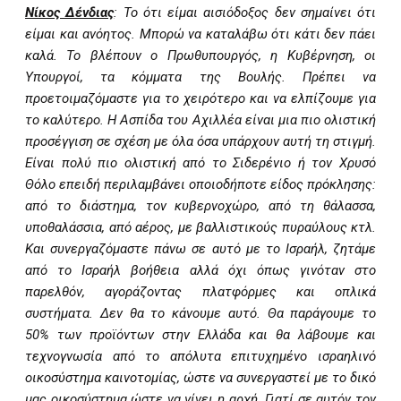
Νίκος Δένδιας
: Το ότι είμαι αισιόδοξος δεν σημαίνει ότι
είμαι και ανόητος. Μπορώ να καταλάβω ότι κάτι δεν πάει
καλά. Το βλέπουν ο Πρωθυπουργός, η Κυβέρνηση, οι
Υπουργοί, τα κόμματα της Βουλής. Πρέπει να
προετοιμαζόμαστε για το χειρότερο και να ελπίζουμε για
το καλύτερο. Η Ασπίδα του Αχιλλέα είναι μια πιο ολιστική
προσέγγιση σε σχέση με όλα όσα υπάρχουν αυτή τη στιγμή.
Είναι πολύ πιο ολιστική από το Σιδερένιο ή τον Χρυσό
Θόλο επειδή περιλαμβάνει οποιοδήποτε είδος πρόκλησης:
από το διάστημα, τον κυβερνοχώρο, από τη θάλασσα,
υποθαλάσσια, από αέρος, με βαλλιστικούς πυραύλους κτλ.
Και συνεργαζόμαστε πάνω σε αυτό με το Ισραήλ, ζητάμε
από το Ισραήλ βοήθεια αλλά όχι όπως γινόταν στο
παρελθόν, αγοράζοντας πλατφόρμες και οπλικά
συστήματα. Δεν θα το κάνουμε αυτό. Θα παράγουμε το
50% των προϊόντων στην Ελλάδα και θα λάβουμε και
τεχνογνωσία από το απόλυτα επιτυχημένο ισραηλινό
οικοσύστημα καινοτομίας, ώστε να συνεργαστεί με το δικό
μας οικοσύστημα ώστε να γίνει η αρχή. Γιατί σε αυτόν τον