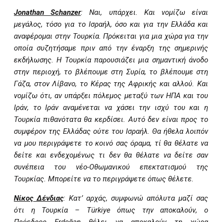
Jonathan
Schanzer
: Ναι, υπάρχει. Και νομίζω είναι
μεγάλος, τόσο για το Ισραήλ, όσο και για την Ελλάδα και
αναφέρομαι στην Τουρκία. Πρόκειται για μια χώρα για την
οποία συζητήσαμε πριν από την έναρξη της σημερινής
εκδήλωσης. Η Τουρκία παρουσιάζει μια σημαντική άνοδο
στην περιοχή, το βλέπουμε στη Συρία, το βλέπουμε στη
Γάζα, στον Λίβανο, το Κέρας της Αφρικής και αλλού. Και
νομίζω ότι, αν υπάρξει πόλεμος μεταξύ των ΗΠΑ και του
Ιράν, το Ιράν αναμένεται να χάσει την ισχύ του και η
Τουρκία πιθανότατα θα κερδίσει. Αυτό δεν είναι προς το
συμφέρον της Ελλάδας ούτε του Ισραήλ. Θα ήθελα λοιπόν
να μου περιγράψετε το κοινό σας όραμα, τί θα θέλατε να
δείτε και ενδεχομένως τι δεν θα θέλατε να δείτε σαν
συνέπεια του νέο-Οθωμανικού επεκτατισμού της
Τουρκίας. Μπορείτε να το περιγράψετε όπως θέλετε.
Νίκος Δένδιας
: Κατ’ αρχάς, συμφωνώ απόλυτα μαζί σας
ότι η Τουρκία –
T
ü
rkiye
όπως την αποκαλούν, ο