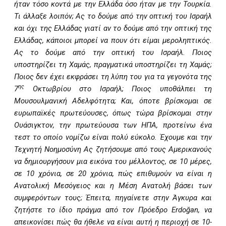
ήταν τόσο κοντά με την Ελλάδα όσο ήταν με την Τουρκία.
Τι άλλαξε λοιπόν; Ας το δούμε από την οπτική του Ισραήλ
και όχι της Ελλάδας γιατί αν το δούμε από την οπτική της
Ελλάδας, κάποιοι μπορεί να πουν ότι είμαι μεροληπτικός.
Ας το δούμε από την οπτική του Ισραήλ. Ποιος
υποστηρίζει τη Χαμάς, πραγματικά υποστηρίζει τη Χαμάς;
Ποιος δεν έχει εκφράσει τη λύπη του για τα γεγονότα της
ης
7
Οκτωβρίου στο Ισραήλ; Ποιος υποθάλπει τη
Μουσουλμανική Αδελφότητα; Και, όποτε βρίσκομαι σε
ευρωπαϊκές πρωτεύουσες, όπως τώρα βρίσκομαι στην
Ουάσιγκτον, την πρωτεύουσα των ΗΠΑ, προτείνω ένα
τεστ το οποίο νομίζω είναι πολύ εύκολο. Έχουμε και την
Τεχνητή Νοημοσύνη Ας ζητήσουμε από τους Αμερικανούς
να δημιουργήσουν μια εικόνα του μέλλοντος, σε 10 μέρες,
σε 10 χρόνια, σε 20 χρόνια, πώς επιθυμούν να είναι η
Ανατολική Μεσόγειος και η Μέση Ανατολή βάσει των
συμφερόντων τους; Έπειτα, πηγαίνετε στην Άγκυρα και
ζητήστε το ίδιο πράγμα από τον Πρόεδρο
Erdo
ğ
an
, να
απεικονίσει πώς θα ήθελε να είναι αυτή η περιοχή σε 10-