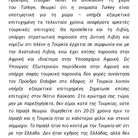
Πρόεδρος
Erdo
ğ
an
θέλει να αποκαλούν τη χώρα
του
T
ü
rkiye
, θεωρεί ότι η ονομασία
Turkey
είναι
υποτιμητική για τη χώρα – υπήρξε εξαιρετικά
επιτυχημένη τα τελευταία χρόνια, αναφέρατε αρκετές
τουρκικές επιτυχίες. Θα προσέθετα και τη Λιβύη,
υπάρχει στρατιωτική παρουσία στη Δυτική Λιβύη και
νομίζω ότι πλέον η Τουρκία έρχεται σε συμφωνία και με
την Ανατολική Λιβύη, ενώ έχει επίσης παρουσία στην
Αφρική και ιδιαίτερα στην Υποσαχάρια Αφρική. Ως
Υπουργός Εξωτερικών περιόδευσα στην Αφρική και
υπήρχε σαφής τουρκική παρουσία, δύο φορές συνάντησα
τον Πρόεδρο
Erdo
ğ
an
στο έδαφος. Η Τουρκία λοιπόν
υπήρξε εξαιρετικά επιτυχημένη. Σημείωσε επίσης
επιτυχίες στον Νότιο Καύκασο. Στο ερώτημά σας τώρα,
μην με παρεξηγήσετε, δεν είμαι κατά της Τουρκίας, ούτε
το Ισραήλ θεωρώ. Θυμηθείτε ότι 20-25 χρόνια πριν το
Ισραήλ και η Τουρκία ήταν οι καλύτεροι φίλοι και στενοί
σύμμαχοι. Το Ισραήλ ήταν πιο κοντά με την Τουρκία απ’ ότι
με την Ελλάδα. Δεν ήταν εχθρός της Ελλάδας, αλλά δεν