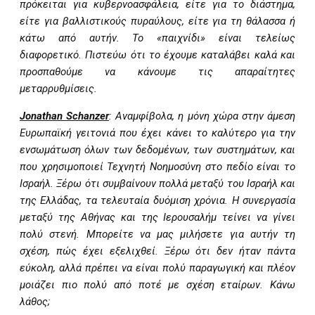
πρόκειται για κυβερνοασφάλεια, είτε για το διάστημα,
είτε για βαλλιστικούς πυραύλους, είτε για τη θάλασσα ή
κάτω από αυτήν. Το «παιχνίδι» είναι τελείως
διαφορετικό. Πιστεύω ότι το έχουμε καταλάβει καλά και
προσπαθούμε να κάνουμε τις απαραίτητες
μεταρρυθμίσεις.
Jonathan
Schanzer
: Αναμφίβολα, η μόνη χώρα στην άμεση
Ευρωπαϊκή γειτονιά που έχει κάνει το καλύτερο για την
ενσωμάτωση όλων των δεδομένων, των συστημάτων, και
που χρησιμοποιεί Τεχνητή Νοημοσύνη στο πεδίο είναι το
Ισραήλ. Ξέρω ότι συμβαίνουν πολλά μεταξύ του Ισραήλ και
της Ελλάδας, τα τελευταία δυόμιση χρόνια. Η συνεργασία
μεταξύ της Αθήνας και της Ιερουσαλήμ τείνει να γίνει
πολύ στενή. Μπορείτε να μας μιλήσετε για αυτήν τη
σχέση, πώς έχει εξελιχθεί. Ξέρω ότι δεν ήταν πάντα
εύκολη, αλλά πρέπει να είναι πολύ παραγωγική και πλέον
μοιάζει πιο πολύ από ποτέ με σχέση εταίρων. Κάνω
λάθος;