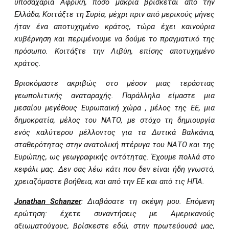
υποσαχάρια Αφρική, πόσο μακριά βρίσκεται από την
Ελλάδα; Κοιτάξτε τη Συρία, μέχρι πριν από μερικούς μήνες
ήταν ένα αποτυχημένο κράτος, τώρα έχει καινούρια
κυβέρνηση και περιμένουμε να δούμε το πραγματικό της
πρόσωπο. Κοιτάξτε την Λιβύη, επίσης αποτυχημένο
κράτος.
Βρισκόμαστε ακριβώς στο μέσον μιας τεράστιας
γεωπολιτικής αναταραχής. Παράλληλα είμαστε μια
μεσαίου μεγέθους Ευρωπαϊκή χώρα , μέλος της ΕΕ, μια
δημοκρατία, μέλος του ΝΑΤΟ, με στόχο τη δημιουργία
ενός καλύτερου μέλλοντος για τα Δυτικά Βαλκάνια,
σταθερότητας στην ανατολική πτέρυγα του ΝΑΤΟ και της
Ευρώπης, ως γεωγραφικής οντότητας. Έχουμε πολλά στο
κεφάλι μας. Δεν σας λέω κάτι που δεν είναι ήδη γνωστό,
χρειαζόμαστε βοήθεια, και από την ΕΕ και από τις ΗΠΑ.
Jonathan
Schanzer
: Διαβάσατε τη σκέψη μου. Επόμενη
ερώτηση: έχετε συναντήσεις με Αμερικανούς
αξιωματούχους, βρίσκεστε εδώ, στην πρωτεύουσά μας,