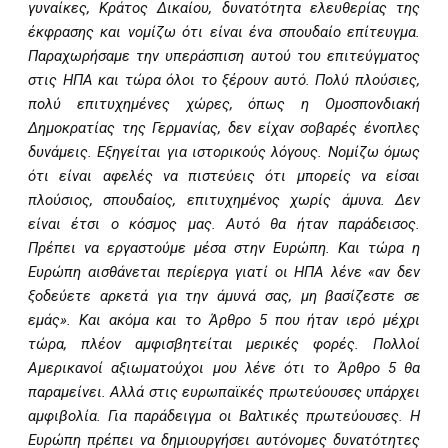
γυναίκες, Κράτος Δικαίου, δυνατότητα ελευθερίας της
έκφρασης και νομίζω ότι είναι ένα σπουδαίο επίτευγμα.
Παραχωρήσαμε την υπεράσπιση αυτού του επιτεύγματος
στις ΗΠΑ και τώρα όλοι το ξέρουν αυτό. Πολύ πλούσιες,
πολύ επιτυχημένες χώρες, όπως η Ομοσπονδιακή
Δημοκρατίας της Γερμανίας, δεν είχαν σοβαρές ένοπλες
δυνάμεις. Εξηγείται για ιστορικούς λόγους. Νομίζω όμως
ότι είναι αφελές να πιστεύεις ότι μπορείς να είσαι
πλούσιος, σπουδαίος, επιτυχημένος χωρίς άμυνα. Δεν
είναι έτσι ο κόσμος μας. Αυτό θα ήταν παράδεισος.
Πρέπει να εργαστούμε μέσα στην Ευρώπη. Και τώρα η
Ευρώπη αισθάνεται περίεργα γιατί οι ΗΠΑ λένε «αν δεν
ξοδεύετε αρκετά για την άμυνά σας, μη βασίζεστε σε
εμάς». Και ακόμα και το Άρθρο 5 που ήταν ιερό μέχρι
τώρα, πλέον αμφισβητείται μερικές φορές. Πολλοί
Αμερικανοί αξιωματούχοι μου λένε ότι το Άρθρο 5 θα
παραμείνει. Αλλά στις ευρωπαϊκές πρωτεύουσες υπάρχει
αμφιβολία. Για παράδειγμα οι Βαλτικές πρωτεύουσες. Η
Ευρώπη πρέπει να δημιουργήσει αυτόνομες δυνατότητες