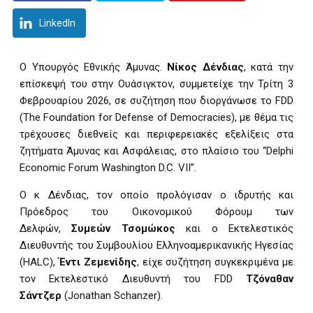
LinkedIn
O
Υπουργός Εθνικής Άμυνας.
Νίκος Δένδιας
, κατά την
επίσκεψή του στην Ουάσιγκτον, συμμετείχε την Τρίτη 3
Φεβρουαρίου 2026, σε συζήτηση που διοργάνωσε το
F
DD
(The Foundation for Defense of Democracies), με θέμα τις
τρέχουσες διεθνείς και περιφερειακές εξελίξεις στα
ζητήματα Άμυνας και Ασφάλειας, στο πλαίσιο του “Delphi
Economic Forum Washington D.C. VII”.
Ο κ Δένδιας, τον οποίο προλόγισαν ο ιδρυτής και
Πρόεδρος του Οικονομικού Φόρουμ των
Δελφών,
Συμεών Τσομώκος
και ο Εκτελεστικός
Διευθυντής του Συμβουλίου Ελληνοαμερικανικής Ηγεσίας
(HALC),
Έντι Ζεμενίδης
, είχε συζήτηση συγκεκριμένα με
τον Εκτελεστικό Διευθυντή του FDD
Τζόναθαν
Σάντζερ
(Jonathan Schanzer).