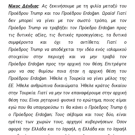
Νίκος Δένδιας
: Ας ξεκινήσουμε με τη φιλία μεταξύ του
Προέδρου
Trump
και του Προέδρου
Erdo
ğ
an
. Ωραία! Γιατί
δεν μπορεί να γίνει με τον σωστό τρόπο, με τον
Πρόεδρο
Trump
να τραβήξει τον Πρόεδρο
Erdo
ğ
an
προς
τις δυτικές αξίες, τις δυτικές προσεγγίσεις, τα δυτικά
συμφέροντα και όχι το αντίθετο; Γιατί ο
Πρόεδρος
Trump
να αποδέχεται την ιδέα ενός ισλαμικού
στοιχείου στην περιοχή και να μην τραβά τον
Πρόεδρο
Erdo
ğ
an
προς την αρχική του θέση; Επιτρέψτε
μου να σας θυμίσω ποια ήταν η αρχική θέση του
Προέδρου
Erdo
ğ
an
. Ήθελε η Τουρκία να γίνει μέλος της
ΕΕ. Ήθελε ανθρώπινα δικαιώματα. Ήθελε κράτος δικαίου
στην Τουρκία. Γιατί να μην τον επαναφέρουμε στην αρχική
θέση του; Είναι ρητορικό φυσικά το ερώτημα, ποιος είμαι
εγώ που θα υπαγορεύσω τι θα κάνει ο Πρόεδρος
Trump
ή
ο Πρόεδρος
Erdo
ğ
an
; Τους σέβομαι και τους δύο, είναι
ηγέτες των χωρών τους, αρχηγοί κυβερνήσεων. Όσον
αφορά την Ελλάδα και το Ισραήλ, η Ελλάδα και το Ισραήλ