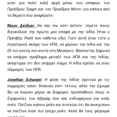
γίνει μια πολύ καλή αρχή μέσω των επαφών του
Προέδρου Τραμπ και του Προέδρου Μόντι για κάποια από
τα θέματα που αναφέρατε.
Νίκος Δένδιας:
Θα σας πω κάτι αστείο. Ξέρετε ποιος
διευκόλυνε την πρώτη μου επαφή με την Ινδία; Ήταν ο
Πρέσβης Pyatt που κάθεται εδώ. Γιατί αυτή ήταν τότε η
στρατηγική σκέψη των ΗΠΑ, να φέρουν την Ινδία και την
ΕΕ πιο κοντά, πιο κοντά στη Μεσόγειο. Βλέποντας ξαφνικά
να υπάρχει πρόβλημα μεταξύ των ΗΠΑ και της Ινδίας,
σκέφτομαι ότι δεν υπάρχει νόημα. Η Ινδία πρέπει να γίνει
σύμμαχος των ΗΠΑ.
Jonathan Schanzer
:
Η φύση της Ινδίας σχετικά με τις
συμμαχίες κάνει δύσκολο κάτι τέτοιο, αλλά την έχουμε
δει να παίρνει μέρος σε διάφορες προσπάθειες όπως οι
Συμφωνίες του Αβραάμ που σας ενδιαφέρουν και εσάς
πολύ. Παίζουν κάποιο ρόλο και πιστεύω ότι θα συνεχίσουν
να παίζουν έναν πιο ήσυχο ρόλο. Αλλά θα τους φέρουμε