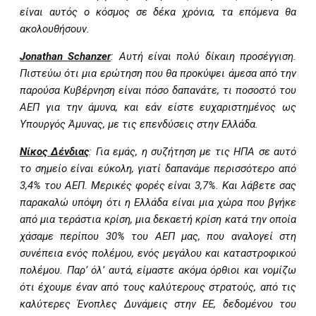
είναι αυτός ο κόσμος σε δέκα χρόνια, τα επόμενα θα
ακολουθήσουν.
Jonathan
Schanzer
: Αυτή είναι πολύ δίκαιη προσέγγιση.
Πιστεύω ότι μια ερώτηση που θα προκύψει άμεσα από την
παρούσα Κυβέρνηση είναι πόσο δαπανάτε, τι ποσοστό του
ΑΕΠ για την άμυνα, και εάν είστε ευχαριστημένος ως
Υπουργός Άμυνας, με τις επενδύσεις στην Ελλάδα.
Νίκος Δένδιας
: Για εμάς, η συζήτηση με τις ΗΠΑ σε αυτό
το σημείο είναι εύκολη, γιατί δαπανάμε περισσότερο από
3,4% του ΑΕΠ. Μερικές φορές είναι 3,7%. Και λάβετε σας
παρακαλώ υπόψη ότι η Ελλάδα είναι μια χώρα που βγήκε
από μια τεράστια κρίση, μια δεκαετή κρίση κατά την οποία
χάσαμε περίπου 30% του ΑΕΠ μας, που αναλογεί στη
συνέπεια ενός πολέμου, ενός μεγάλου και καταστροφικού
πολέμου. Παρ’ όλ’ αυτά, είμαστε ακόμα όρθιοι και νομίζω
ότι έχουμε έναν από τους καλύτερους στρατούς, από τις
καλύτερες Ένοπλες Δυνάμεις στην ΕΕ, δεδομένου του