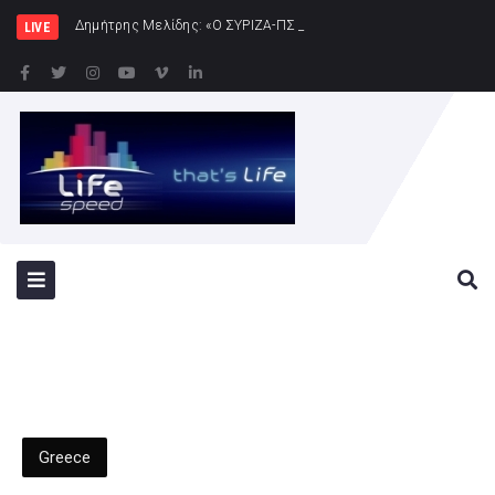
Δημήτρης Μελίδης: «Ο ΣΥΡΙΖΑ-ΠΣ είναι εδώ – πλήρης πολιτική α
LIVE
Greece