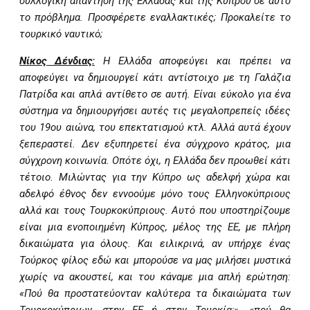
συλλογική απάντηση της Ελλάδας και της Κύπρου σε αυτό
το πρόβλημα. Προσφέρετε εναλλακτικές; Προκαλείτε το
τουρκικό ναυτικό;
Νίκος Δένδιας:
Η Ελλάδα αποφεύγει και πρέπει να
αποφεύγει να δημιουργεί κάτι αντίστοιχο με τη Γαλάζια
Πατρίδα και απλά αντίθετο σε αυτή. Είναι εύκολο για ένα
σύστημα να δημιουργήσει αυτές τις μεγαλοπρεπείς ιδέες
του 19ου αιώνα, του επεκτατισμού κτλ. Αλλά αυτά έχουν
ξεπεραστεί. Δεν εξυπηρετεί ένα σύγχρονο κράτος, μια
σύγχρονη κοινωνία. Οπότε όχι, η Ελλάδα δεν προωθεί κάτι
τέτοιο. Μιλώντας για την Κύπρο ως αδελφή χώρα και
αδελφό έθνος δεν εννοούμε μόνο τους Ελληνοκύπριους
αλλά και τους Τουρκοκύπριους. Αυτό που υποστηρίζουμε
είναι μια ενοποιημένη Κύπρος, μέλος της ΕΕ, με πλήρη
δικαιώματα για όλους. Και ειλικρινά, αν υπήρχε ένας
Τούρκος φίλος εδώ και μπορούσε να μας μιλήσει μυστικά
χωρίς να ακουστεί, και του κάναμε μια απλή ερώτηση:
«Πού θα προστατεύονταν καλύτερα τα δικαιώματα των