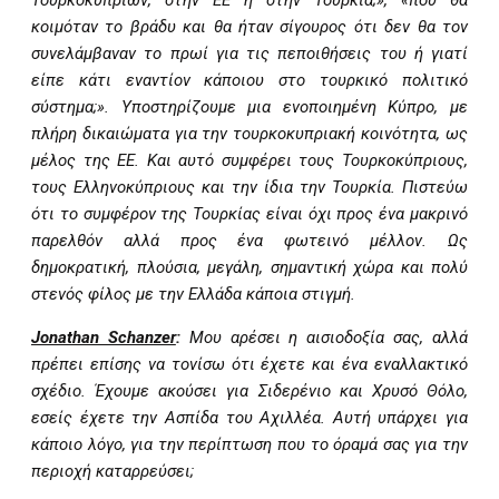
Τουρκοκύπριων, στην ΕΕ ή στην Τουρκία;», «πού θα
κοιμόταν το βράδυ και θα ήταν σίγουρος ότι δεν θα τον
συνελάμβαναν το πρωί για τις πεποιθήσεις του ή γιατί
είπε κάτι εναντίον κάποιου στο τουρκικό πολιτικό
σύστημα;». Υποστηρίζουμε μια ενοποιημένη Κύπρο, με
πλήρη δικαιώματα για την τουρκοκυπριακή κοινότητα, ως
μέλος της ΕΕ. Και αυτό συμφέρει τους Τουρκοκύπριους,
τους Ελληνοκύπριους και την ίδια την Τουρκία. Πιστεύω
ότι το συμφέρον της Τουρκίας είναι όχι προς ένα μακρινό
παρελθόν αλλά προς ένα φωτεινό μέλλον. Ως
δημοκρατική, πλούσια, μεγάλη, σημαντική χώρα και πολύ
στενός φίλος με την Ελλάδα κάποια στιγμή.
Jonathan Schanzer
:
Μου αρέσει η αισιοδοξία σας, αλλά
πρέπει επίσης να τονίσω ότι έχετε και ένα εναλλακτικό
σχέδιο. Έχουμε ακούσει για Σιδερένιο και Χρυσό Θόλο,
εσείς έχετε την Ασπίδα του Αχιλλέα. Αυτή υπάρχει για
κάποιο λόγο, για την περίπτωση που το όραμά σας για την
περιοχή καταρρεύσει;