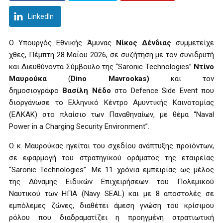
LinkedIn
Ο Υπουργός Εθνικής Άμυνας
Νίκος Δένδιας
συμμετείχε
χθες, Πέμπτη 28 Μαΐου 2026, σε συζήτηση με τον συνιδρυτή
και Διευθύνοντα Σύμβουλο της “
Saronic
Technologies
”
Ντίνο
Μαυρούκα
(
Dino
Mavrookas
)
και τον
δημοσιογράφο
Βασίλη Νέδο
στο
Defence
Side
Event
που
διοργάνωσε το Ελληνικό Κέντρο Αμυντικής Καινοτομίας
(ΕΛΚΑΚ) στο πλαίσιο των Παναθηναίων, με θέμα “Naval
Power in a Charging Security Environment”.
Ο κ. Μαυρούκας ηγείται του σχεδίου ανάπτυξης προϊόντων,
σε εφαρμογή του στρατηγικού οράματος της εταιρείας
“
Saronic
Technologies
”. Με 11 χρόνια εμπειρίας ως μέλος
της Δύναμης Ειδικών Επιχειρήσεων του Πολεμικού
Ναυτικού των ΗΠΑ (Navy SEAL) και με 8 αποστολές σε
εμπόλεμες ζώνες, διαθέτει άμεση γνώση του κρίσιμου
ρόλου που διαδραματίζει η προηγμένη στρατιωτική