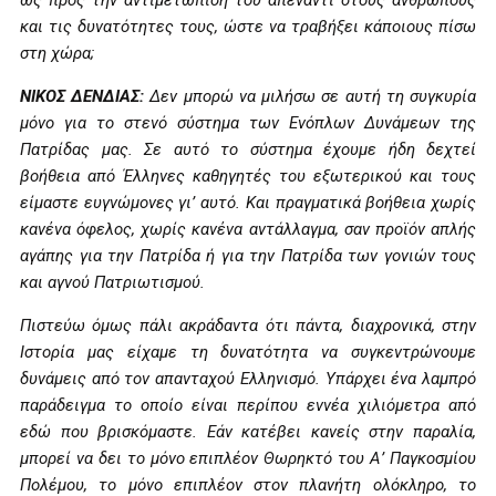
ως προς την αντιμετώπιση του απέναντι στους ανθρώπους
και τις δυνατότητες τους, ώστε να τραβήξει κάποιους πίσω
στη χώρα;
ΝΙΚΟΣ ΔΕΝΔΙΑΣ:
Δεν μπορώ να μιλήσω σε αυτή τη συγκυρία
μόνο για το στενό σύστημα των Ενόπλων Δυνάμεων της
Πατρίδας μας. Σε αυτό το σύστημα έχουμε ήδη δεχτεί
βοήθεια από Έλληνες καθηγητές του εξωτερικού και τους
είμαστε ευγνώμονες γι’ αυτό. Και πραγματικά βοήθεια χωρίς
κανένα όφελος, χωρίς κανένα αντάλλαγμα, σαν προϊόν απλής
αγάπης για την Πατρίδα ή για την Πατρίδα των γονιών τους
και αγνού Πατριωτισμού.
Πιστεύω όμως πάλι ακράδαντα ότι πάντα, διαχρονικά, στην
Ιστορία μας είχαμε τη δυνατότητα να συγκεντρώνουμε
δυνάμεις από τον απανταχού Ελληνισμό. Υπάρχει ένα λαμπρό
παράδειγμα το οποίο είναι περίπου εννέα χιλιόμετρα από
εδώ που βρισκόμαστε. Εάν κατέβει κανείς στην παραλία,
μπορεί να δει το μόνο επιπλέον Θωρηκτό του Α’ Παγκοσμίου
Πολέμου, το μόνο επιπλέον στον πλανήτη ολόκληρο, το