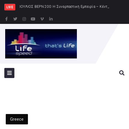
ΙΟΥΛΙΟΣ ΒΕΡΝ 200: Η Συναρπαστική Εμπειρία – Κέντρο Πολιτισμού «Ελληνικός Κόσμο
LIVE
Greece