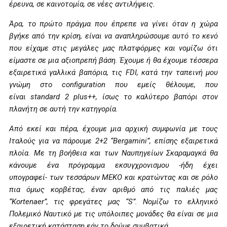
έρευνα, σε καινοτομία, σε νέες αντιλήψεις.
Άρα, το πρώτο πράγμα που έπρεπε να γίνει όταν η χώρα
βγήκε από την κρίση, είναι να αναπληρώσουμε αυτό το κενό
που είχαμε στις μεγάλες μας πλατφόρμες και νομίζω ότι
είμαστε σε μια αξιοπρεπή βάση. Έχουμε ή θα έχουμε τέσσερα
εξαιρετικά γαλλικά βαπόρια, τις
FDI
, κατά την ταπεινή μου
γνώμη στο
configuration
που εμείς θέλουμε, που
είναι
standard
2
plus
++, ίσως το καλύτερο βαπόρι στον
πλανήτη σε αυτή την κατηγορία.
Από εκεί και πέρα, έχουμε μια αρχική συμφωνία με τους
Ιταλούς για να πάρουμε 2+2 “
Bergamini
”, επίσης εξαιρετικά
πλοία. Με τη βοήθεια και των Ναυπηγείων Σκαραμαγκά θα
κάνουμε ένα πρόγραμμα εκσυγχρονισμου -ήδη έχει
υπογραφεί- των τεσσάρων ΜΕΚΟ και κρατώντας και σε ρόλο
πια όμως κορβέτας, έναν αριθμό από τις παλιές μας
“Kortenaer”, τις φρεγάτες μας “
S
”. Νομίζω το ελληνικό
Πολεμικό Ναυτικό με τις υπόλοιπες μονάδες θα είναι σε μια
εξαιρετική κατάσταση εάν το δούμε συμβατικά.