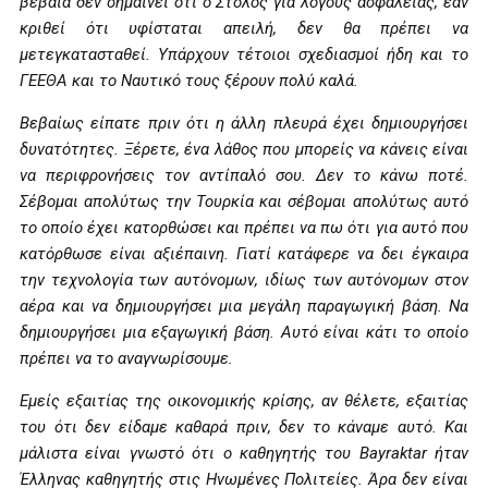
βέβαια δεν σημαίνει ότι ο Στόλος για λόγους ασφαλείας, εάν
κριθεί ότι υφίσταται απειλή, δεν θα πρέπει να
μετεγκατασταθεί. Υπάρχουν τέτοιοι σχεδιασμοί ήδη και το
ΓΕΕΘΑ και το Ναυτικό τους ξέρουν πολύ καλά.
Βεβαίως είπατε πριν ότι η άλλη πλευρά έχει δημιουργήσει
δυνατότητες. Ξέρετε, ένα λάθος που μπορείς να κάνεις είναι
να περιφρονήσεις τον αντίπαλό σου. Δεν το κάνω ποτέ.
Σέβομαι απολύτως την Τουρκία και σέβομαι απολύτως αυτό
το οποίο έχει κατορθώσει και πρέπει να πω ότι για αυτό που
κατόρθωσε είναι αξιέπαινη. Γιατί κατάφερε να δει έγκαιρα
την τεχνολογία των αυτόνομων, ιδίως των αυτόνομων στον
αέρα και να δημιουργήσει μια μεγάλη παραγωγική βάση. Να
δημιουργήσει μια εξαγωγική βάση. Αυτό είναι κάτι το οποίο
πρέπει να το αναγνωρίσουμε.
Εμείς εξαιτίας της οικονομικής κρίσης, αν θέλετε, εξαιτίας
του ότι δεν είδαμε καθαρά πριν, δεν το κάναμε αυτό. Και
μάλιστα είναι γνωστό ότι ο καθηγητής του Bayraktar ήταν
Έλληνας καθηγητής στις Ηνωμένες Πολιτείες. Άρα δεν είναι