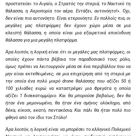
προστατεύει το Αιγαίο, ο Στρατός την στεριά, το Ναυτικό τη
θάλασσα, η Αεροπορία τον αέρα. Εντάξει, αυτονόητο!». Όχι,
δεν είναι πια αυτονόητο. Είναι ετερονόητο. Εν πολλοίς πια, οι
μεγάλες μας πλατφόρμες δεν έχουν χώρο μέσα σε μια
κλειστή θάλασσα, η οποία είναι μια εξαιρετικά επικίνδυνη
θάλασσα για μια μεγάλη πλατφόρμα.
Άρα λοιπόν, η λογική είναι ότι οι μεγάλες μας πλατφόρμες, οι
οποίες έχουν πάντα βέβαια τον παραδοσιακό τους ρόλο,
όμως πρέπει να λειτουργούν μέσα σε ένα περιβάλλον που να
μην είναι εκτεθειμένες, σε μια επιχείρηση από τη στεριά με
την οποία ένα πολύ μικρό drone θαλάσσης που αξίζει 50 ή
100 χιλιάδες ευρώ να καταστρέψει μια Φρεγάτα η οποία
αξίζει 1 δισεκατομμύριο. Και θα μπορούσε βεβαίως, δεν θα
ήταν ένα μεμονωμένο, θα ήταν ένα σμήνος ολόκληρο, από
δέκα, είκοσι, εκατό, πεντακόσια; Και πάλι θα ήταν πολύ πιο
φθηνό από τον ίδιο τον Στόλο!
Άρα λοιπόν, η λογική είναι να μπορέσει το ελληνικό Πολεμικό