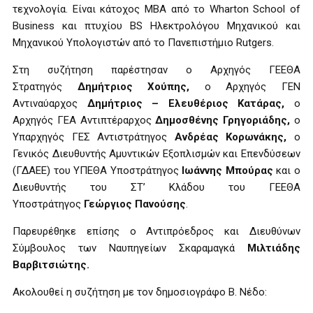
τεχνολογία. Είναι κάτοχος MBA από το Wharton School of
Business και πτυχίου BS Ηλεκτρολόγου Μηχανικού και
Μηχανικού Υπολογιστών από το Πανεπιστήμιο Rutgers.
Στη συζήτηση παρέστησαν ο Αρχηγός ΓΕΕΘΑ
Στρατηγός
Δημήτριος Χούπης,
ο Αρχηγός ΓΕΝ
Αντιναύαρχος
Δημήτριος – Ελευθέριος Κατάρας,
ο
Αρχηγός ΓΕΑ Αντιπτέραρχος
Δημοσθένης Γρηγοριάδης,
ο
Υπαρχηγός ΓΕΣ Αντιστράτηγος
Ανδρέας Κορωνάκης,
ο
Γενικός Διευθυντής Αμυντικών Εξοπλισμών και Επενδύσεων
(ΓΔΑΕΕ) του ΥΠΕΘΑ Υποστράτηγος
Ιωάννης Μπούρας
και ο
Διευθυντής του ΣΤ’ Κλάδου του ΓΕΕΘΑ
Υποστράτηγος
Γεώργιος Πανούσης
.
Παρευρέθηκε επίσης ο Αντιπρόεδρος και Διευθύνων
Σύμβουλος των Ναυπηγείων Σκαραμαγκά
Μιλτιάδης
Βαρβιτσιώτης.
Ακολουθεί η συζήτηση με τον δημοσιογράφο Β. Νέδο: