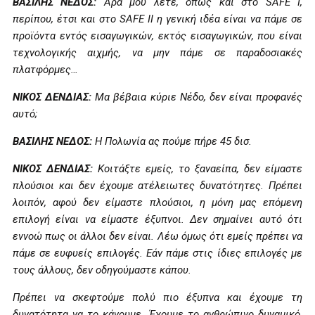
ΒΑΣΙΛΗΣ ΝΕΔΟΣ:
Άρα μου λέτε, όπως και στο SAFE I,
περίπου, έτσι και στο SAFE II η γενική ιδέα είναι να πάμε σε
προϊόντα εντός εισαγωγικών, εκτός εισαγωγικών, που είναι
τεχνολογικής αιχμής, να μην πάμε σε παραδοσιακές
πλατφόρμες…
ΝΙΚΟΣ ΔΕΝΔΙΑΣ:
Μα βέβαια κύριε Νέδο, δεν είναι προφανές
αυτό;
ΒΑΣΙΛΗΣ ΝΕΔΟΣ:
Η Πολωνία ας πούμε πήρε 45 δισ.
ΝΙΚΟΣ ΔΕΝΔΙΑΣ:
Κοιτάξτε εμείς, το ξαναείπα, δεν είμαστε
πλούσιοι και δεν έχουμε ατέλειωτες δυνατότητες. Πρέπει
λοιπόν, αφού δεν είμαστε πλούσιοι, η μόνη μας επόμενη
επιλογή είναι να είμαστε έξυπνοι. Δεν σημαίνει αυτό ότι
εννοώ πως οι άλλοι δεν είναι. Λέω όμως ότι εμείς πρέπει να
πάμε σε ευφυείς επιλογές. Εάν πάμε στις ίδιες επιλογές με
τους άλλους, δεν οδηγούμαστε κάπου.
Πρέπει να σκεφτούμε πολύ πιο έξυπνα και έχουμε τη
δυνατότητα να το κάνουμε. Έχουμε το ανθρώπινο δυναμικό,