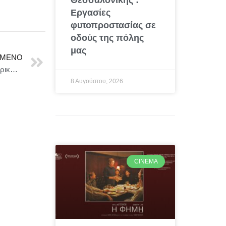
Εργασίες
φυτοπροστασίας σε
οδούς της πόλης
μας
ΜΕΝΟ
Συμμετοχή ΥΕΘΑ Νίκου Δένδια στο Συμβούλιο Εξωτερικών Υποθέσεων της Ε.Ε. σε σύνθεση Υπουργών Άμυνας, στις Βρυξέλλες
8 Αυγούστου, 2026
CINEMA