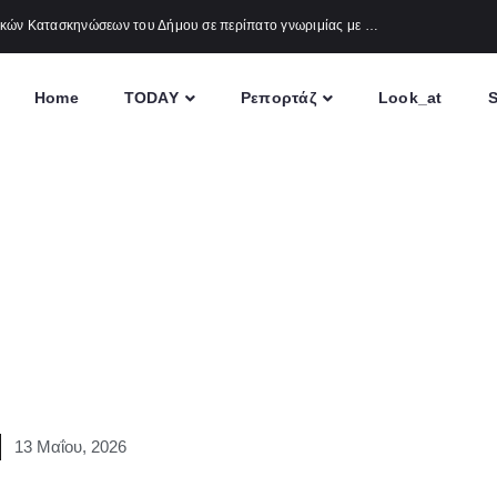
Δήμος Πατρέων : Τα παιδιά των Ημερήσιων Παιδικών Κατασκηνώσεων του Δήμου σε περίπατο γνωριμίας με τις σκάλες και τα σιντριβάνια της πόλης
Home
TODAY
Ρεπορτάζ
Look_at
S
13 Μαΐου, 2026