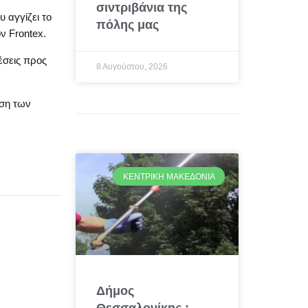
σιντριβάνια της
 αγγίζει το
πόλης μας
ν Frontex.
έσεις προς
8 Αυγούστου, 2026
υση των
ΚΕΝΤΡΙΚΉ ΜΑΚΕΔΟΝΊΑ
Δήμος
Θεσσαλονίκης :