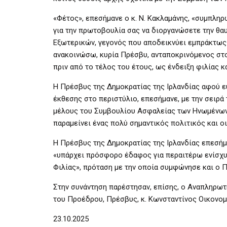
«Φέτος», επεσήμανε ο κ. Ν. Κακλαμάνης, «συμπλη
για την πρωτοβουλία σας να διοργανώσετε την θα
Εξωτερικών, γεγονός που αποδεικνύει εμπράκτως τ
ανακοινώσω, κυρία Πρέσβυ, ανταποκρινόμενος στο 
πριν από το τέλος του έτους, ως ένδειξη φιλίας 
Η Πρέσβυς της Δημοκρατίας της Ιρλανδίας αφού ε
έκθεσης στο περιστύλιο, επεσήμανε, με την σειρά
μέλους του Συμβουλίου Ασφαλείας των Ηνωμένων Εθ
παραμείνει ένας πολύ σημαντικός πολιτικός και οι
Η Πρέσβυς της Δημοκρατίας της Ιρλανδίας επεσήμ
«υπάρχει πρόσφορο έδαφος για περαιτέρω ενίσχ
Φιλίας», πρόταση με την οποία συμφώνησε και ο Π
Στην συνάντηση παρέστησαν, επίσης, ο Αναπληρωτ
του Προέδρου, Πρέσβυς, κ. Κωνσταντίνος Οικονομ
23.10.2025