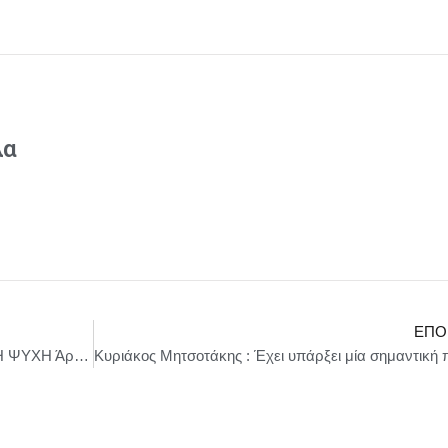
λα
ΕΠΌ
Ο ΝΙΟΝΙΟΣ ΚΑΙ Η ΣΥΝΝΕΦΟΥΛΑ ΕΛΛΗΝΙΚΗ ΨΥΧΗ Άρθρο της Μαργαρίτας Ικαρίου