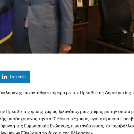
LinkedIn
Κακλαμάνης συναντήθηκε σήμερα με την Πρέσβυ της Δημοκρατίας 
ν Πρέσβυ της φίλης χώρας Ιρλανδίας, μιας χώρας με την οποία 
ής υποδεχόμενος την κα O’ Floinn. «Έχουμε, αγαπητή κυρία Πρέσβ
ιεύρυνση της Ευρωπαϊκής Ενώσεως, η μετανάστευση, το περιβάλλον
Ηνωμένων Εθνών για το Δίκαιο της θάλασσας».