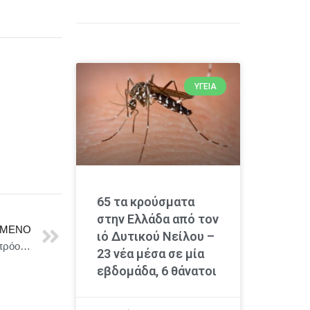
ΥΓΕΊΑ
65 τα κρούσματα
στην Ελλάδα από τον
ΜΕΝΟ
ιό Δυτικού Νείλου –
Κυριάκος Μητσοτάκης : Έχει υπάρξει μία σημαντική πρόοδος στο ζήτημα της ανάληψης κοινών ευρωπαϊκών πρωτοβουλιών για έργα άμυνας
23 νέα μέσα σε μία
εβδομάδα, 6 θάνατοι