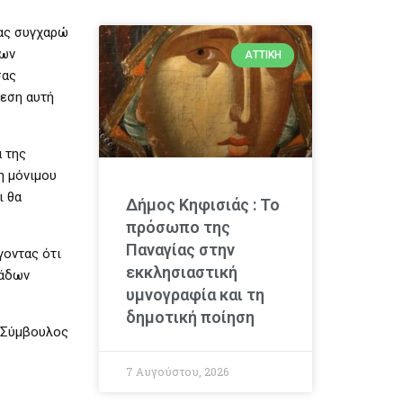
σας συγχαρώ
ίων
ΑΤΤΙΚΉ
σας
θεση αυτή
 της
η μόνιμου
ι θα
Δήμος Κηφισιάς : Το
πρόσωπο της
Παναγίας στην
γοντας ότι
εκκλησιαστική
μάδων
υμνογραφία και τη
δημοτική ποίηση
ς Σύμβουλος
7 Αυγούστου, 2026