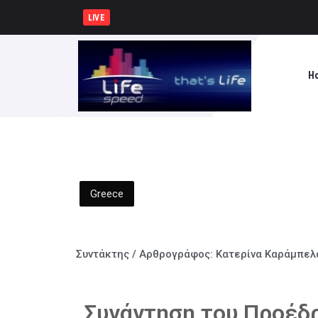
Δήμος Πειραιά : Συγκέντρωση
LIVE
H
Greece
Συντάκτης / Αρθρογράφος:
Κατερίνα Καράμπελ
Συνάντηση του Προέδρ