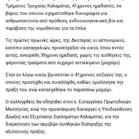
Τμήματος Τροχαίας Καλαμάτας, 41χρονος ημεδαπός, σε
βάρος του οποίου σχηματίσθηκε δικογραφία για
ανθρωποκτονία από πρόθεση, ενδοοικογενειακή βία και
παράβαση της νομοθεσίας για τα όπλα.
Τις πρώτες πρωινές ώρες, της Δευτέρας οι αστυνομικοί,
κατόπιν καταγγελιών, προσέτρεξαν σε οικία, όπου εντός
αυτής, ανευρέθη 39χρονη ημεδαπή, χωρίς τις αισθήσεις της,
φέροντας τραύματα από αιχμηρό αντικείμενο (μαχαίρι).
Στην εν λόγω οικία, βρισκόταν ο 41χρονος σύζυγος της, ο
οποίος προσήχθη και συνελήφθη, καθώς ομολόγησε την
πράξη του, ενώ κατασχέθηκε το παραπάνω μαχαίρι.
Ο συλληφθείς θα οδηγηθεί στον κ. Εισαγγελέα Πρωτοδικών
Μεσσηνίας, ενώ την προανάκριση διενεργεί η Υποδιεύθυνση
Δίωξης και Εξιχνίασης Εγκλημάτων Καλαμάτας, για την
διερεύνηση των ακριβών συνθηκών διάπραξης της
αξιόποινης πράξης.