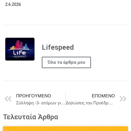
2.6.2026
Lifespeed
Όλα τα άρθρα μου
ΠΡΟΗΓΟΎΜΕΝΟ
ΕΠΌΜΕΝΟ
Σύλληψη -3- ατόμων για κατοχή ναρκωτικών ουσιών σε Ζάκυνθο και Λευκάδα
Δηλώσεις του Προέδρου Αντόνιο Κόστα στη συνέντευξη Τύπου μετά τη συνάντηση με τον Πρωθυπουργό της Αλβανίας Έντι Ράμα
Τελευταία Άρθρα