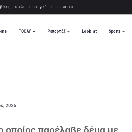
ome
TODAY
Ρεπορτάζ
Look_at
Sports
ου, 2026
ο οποίος παρέλαβε δέμα με