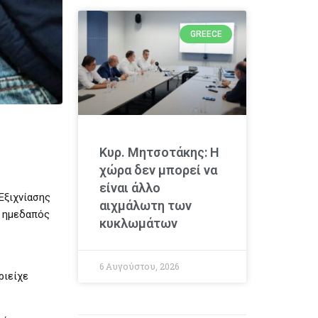
GREECE
Κυρ. Μητσοτάκης: Η
χώρα δεν μπορεί να
είναι άλλο
Εξιχνίασης
αιχμάλωτη των
ς ημεδαπός
κυκλωμάτων
6 Αυγούστου, 2026
ριείχε