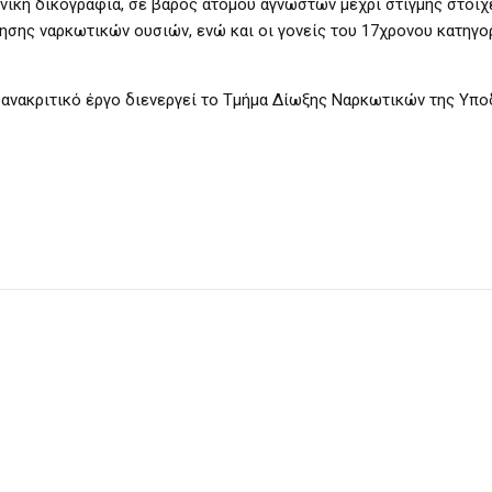
ινική δικογραφία, σε βάρος ατόμου αγνώστων μέχρι στιγμής στοιχ
νησης ναρκωτικών ουσιών, ενώ και οι γονείς του 17χρονου κατηγο
οανακριτικό έργο διενεργεί το Τμήμα Δίωξης Ναρκωτικών της Υπ