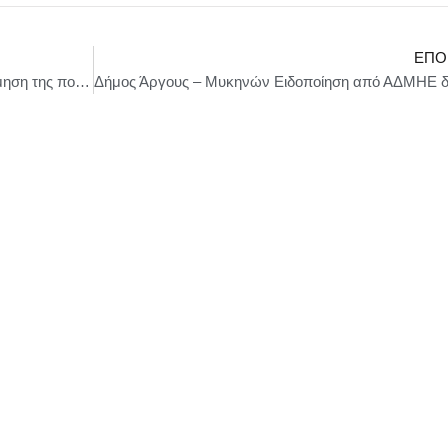
ΕΠΌ
Επιχείρηση «Broken chain» για την καταπολέμηση της πορνογραφίας ανηλίκων μέσω διαδικτύου