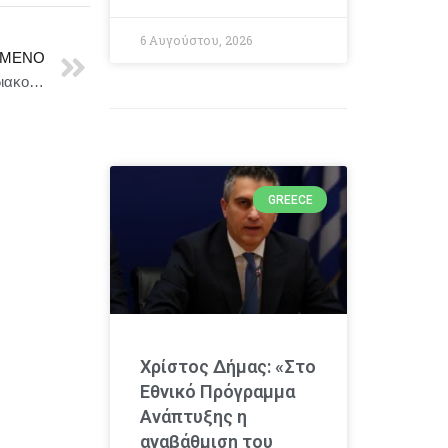
6 Αυγούστου, 2026
ΜΕΝΟ
Δήμος Άργους – Μυκηνών Ειδοποίηση από ΑΔΜΗΕ διακοπής ηλεκτρονικού ρεύματος τη Δευτέρα 11/5
GREECE
Χρίστος Δήμας: «Στο
Εθνικό Πρόγραμμα
Ανάπτυξης η
αναβάθμιση του