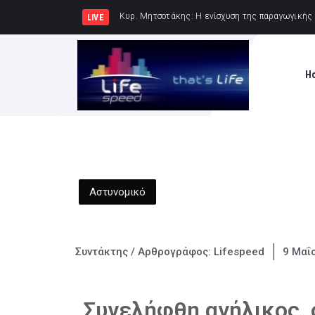
Κυρ. Μητσοτάκης: Η
LIVE
H
Αστυνομικό
Συντάκτης / Αρθρογράφος:
Lifespeed
9 Μαΐ
Συνελήφθη ανήλικος, 