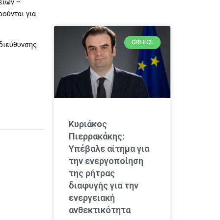
είων –
ρούνται για
GREECE
οδιεύθυνσης
Κυριάκος
Πιερρακάκης:
Υπέβαλε αίτημα για
την ενεργοποίηση
της ρήτρας
διαφυγής για την
ενεργειακή
ανθεκτικότητα