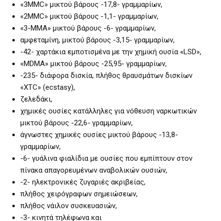
«3MMC» μικτού βάρους -17,8- γραμμαρίων,
«2MMC» μικτού βάρους -1,1- γραμμαρίων,
«3-MMA» μικτού βάρους -6- γραμμαρίων,
αμφεταμίνη, μικτού βάρους -3,15- γραμμαρίων,
-42- χαρτάκια εμποτισμένα με την χημική ουσία «LSD»,
«MDMA» μικτού βάρους -25,95- γραμμαρίων,
-235- διάφορα δισκία, πλήθος θραυσμάτων δισκίων
«XTC» (ecstasy),
ζελεδάκι,
χημικές ουσίες κατάλληλες για νόθευση ναρκωτικών
μικτού βάρους -22,6- γραμμαρίων,
άγνωστες χημικές ουσίες μικτού βάρους -13,8-
γραμμαρίων,
-6- γυάλινα φιαλίδια με ουσίες που εμπίπτουν στον
πίνακα απαγορευμένων αναβολικών ουσιών,
-2- ηλεκτρονικές ζυγαριές ακριβείας,
πλήθος χειρόγραφων σημειώσεων,
πλήθος νάιλον συσκευασιών,
-3- κινητά τηλέφωνα και