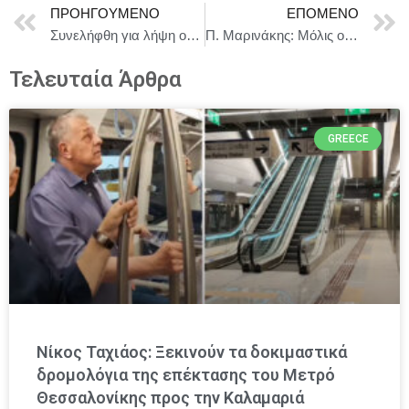
ΠΡΟΗΓΟΎΜΕΝΟ
ΕΠΌΜΕΝΟ
Συνελήφθη για λήψη οπτικοακουστικού υλικού κατά τη διάρκεια δικαστικής συνεδρίασης
Π. Μαρινάκης: Μόλις οι αγρότες ορίσουν αντιπροσωπεία θα γίνει συνάντηση με την κυβέρνηση
Τελευταία Άρθρα
GREECE
Νίκος Ταχιάος: Ξεκινούν τα δοκιμαστικά
δρομολόγια της επέκτασης του Μετρό
Θεσσαλονίκης προς την Καλαμαριά