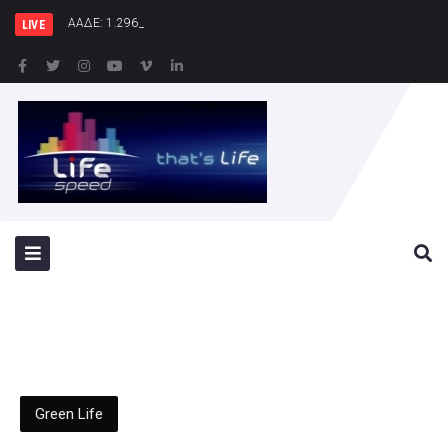
ΑΑΔΕ: 1.296 φιάλες παράνομου φρέον
LIVE
Green Life