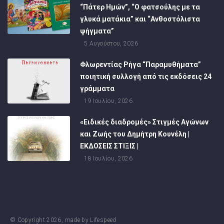
“Πάτερ Ημών”, “Ο φατσούλης με τα
γλυκά ματάκια” και “Ανθοστόλιστα
ψήγματα”
5 Αυγούστου, 2026
Φλωρεντίας Ρήγα “Παραμυθήματα”
ποιητική συλλογή από τις εκδόσεις 24
γράμματα
19 Ιουλίου, 2026
«Ειδικές διαδρομές» Στιγμές Αγώνων
και Ζωής του Δημήτρη Κουνέλη |
ΕΚΔΟΣΕΙΣ ΣΤΙΞΙΣ |
18 Ιουλίου, 2026
© Copyright
2026
, made by
Lifespeed