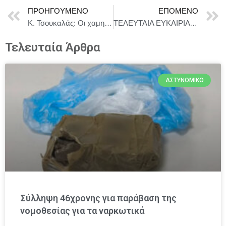
ΠΡΟΗΓΟΎΜΕΝΟ
ΕΠΌΜΕΝΟ
Κ. Τσουκαλάς: Οι χαμηλοί ρυθμοί που προβλέπει η κυβέρνηση αποδεικνύει ότι σπατάλησε 70 δισ. σε ένα μοντέλο κρατικοδίαιτης μεγέθυνσης κολλητών και ημετέρων
ΤΕΛΕΥΤΑΙΑ ΕΥΚΑΙΡΙΑ για τις 6 παραστάσεις: MERDE! – H ΜΕΡΑ ΤΗΣ ΦΟΥΣΤΑΣ -ΤΑ ΣΚΥΛΙΑ – ΟΙ ΕΡΩΤΕΥΜΕΝΟΙ – ΕΥΓΕΝΙΟΣ – ΡΑΦΤΗΣ ΚΥΡΙΩΝ
Τελευταία Άρθρα
ΑΣΤΥΝΟΜΙΚΌ
Σύλληψη 46χρονης για παράβαση της
νομοθεσίας για τα ναρκωτικά